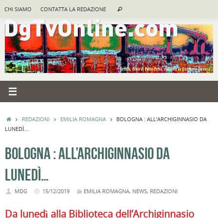
Vai
Cerca:
CHI SIAMO
CONTATTA LA REDAZIONE
Cerca
al
contenuto
HOME
REDAZIONI
EMILIA ROMAGNA
BOLOGNA : ALL’ARCHIGINNASIO DA
LUNEDÌ…
BOLOGNA : ALL’ARCHIGINNASIO DA
LUNEDÌ…
MDG
15/12/2019
EMILIA ROMAGNA
,
NEWS
,
REDAZIONI
Da lunedì alla Biblioteca dell’Archiginnasio