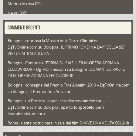
Mondo in rosa
(22)
News
(995)
Portfolio
(1)
COMMENTI RECENTI
Puglia
(30)
Bologna : conclusa la Mostra delle Torce Olimpiche –
Redazioni
(1.052)
DgTvOnline.com
su
Bologna : IL PRIMO “ONDINA DAY” DELLA SEF
Speciali
(22)
VIRTUS AL PALADOZZA
Sport
(61)
Bologna : Comunale, TORNA SU RAI5 IL FILM-OPERA ADRIANA
LECOUVREUR – DgTvOnline.com
su
Bologna : DOMANI SU RAI5 IL
That's Bologna Magazine
(25)
FILM-OPERA ADRIANA LECOUVREUR
Veneto
(12)
Bologna : consegna del Premio Tina Anselmi 2019 – DgTvOnline.com
Video (archivio)
(263)
su
Bologna : il Premio Tina Anselmi
Video in primo piano
(6)
Bologna : un Protocollo per i cittadini sovraindebitati –
DgTvOnline.com
su
Bologna : aperto lo sportello per il
Sovraindebitamento
Roma : uscita posticipata in sala del film SI VIVE UNA VOLTA SOLA di
Carlo Verdone. – DgTvOnline.com
su
Bologna : Verdone presenta il
nuovo film