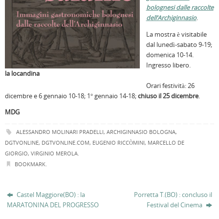
bolognesi dalle raccolte
dell’Archiginnasio
.
La mostra è visitabile
dal lunedì-sabato 9-19;
domenica 10-14.
Ingresso libero.
la locandina
Orari festività: 26
dicembre e 6 gennaio 10-18; 1° gennaio 14-18;
chiuso il 25 dicembre
.
MDG
ALESSANDRO MOLINARI PRADELLI
,
ARCHIGINNASIO BOLOGNA
,
DGTVONLINE
,
DGTVONLINE.COM
,
EUGENIO RICCÒMINI
,
MARCELLO DE
GIORGIO
,
VIRGINIO MEROLA
.
BOOKMARK
.
Castel Maggiore(BO) : la
Porretta T.(BO) : concluso il
MARATONINA DEL PROGRESSO
Festival del Cinema