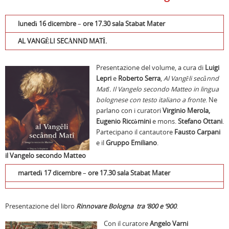
lunedì 16 dicembre
–
ore 17.30 sala Stabat Mater
AL VANGÊLI SECÅNND MATÎ.
Presentazione del volume, a cura di
Luigi
Lepri
e
Roberto Serra
,
Al Vangêli secånnd
Matî. Il Vangelo secondo Matteo in lingua
bolognese con testo italiano a fronte
. Ne
parlano con i curatori
Virginio Merola,
Eugenio Riccòmini
e mons.
Stefano Ottani
.
Partecipano il cantautore
Fausto Carpani
e il
Gruppo Emiliano
.
il Vangelo secondo Matteo
martedì 17 dicembre
–
ore 17.30 sala Stabat Mater
Presentazione del libro
Rinnovare Bologna tra ‘800 e ‘900
.
Con il curatore
Angelo Varni