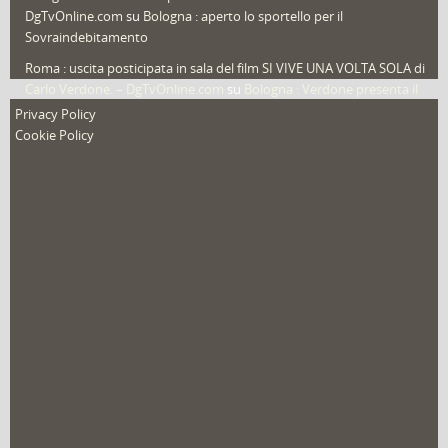
DgTvOnline.com
su
Bologna : aperto lo sportello per il
Sovraindebitamento
Roma : uscita posticipata in sala del film SI VIVE UNA VOLTA SOLA di
Carlo Verdone. – DgTvOnline.com
su
Bologna : Verdone presenta il
nuovo film
Privacy Policy
Cookie Policy