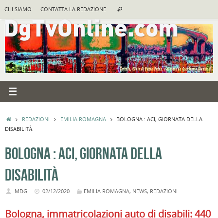
Vai
Cerca:
CHI SIAMO
CONTATTA LA REDAZIONE
Cerca
al
contenuto
HOME
REDAZIONI
EMILIA ROMAGNA
BOLOGNA : ACI, GIORNATA DELLA
DISABILITÀ
BOLOGNA : ACI, GIORNATA DELLA
DISABILITÀ
MDG
02/12/2020
EMILIA ROMAGNA
,
NEWS
,
REDAZIONI
Bologna, immatricolazioni auto di disabili: 440