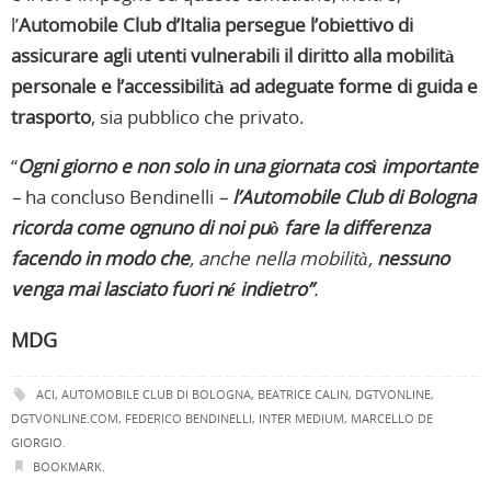
l’
Automobile Club d’Italia
persegue l’obiettivo di
assicurare agli utenti vulnerabili il diritto alla mobilità
personale e l’accessibilità ad adeguate forme di guida e
trasporto
, sia pubblico che privato.
“
Ogni giorno e non solo in una giornata così importante
–
ha concluso Bendinelli
–
l’Automobile Club di Bologna
ricorda come ognuno di noi può fare la differenza
facendo in modo che
, anche nella mobilità,
nessuno
venga mai lasciato fuori né indietro”
.
MDG
ACI
,
AUTOMOBILE CLUB DI BOLOGNA
,
BEATRICE CALIN
,
DGTVONLINE
,
DGTVONLINE.COM
,
FEDERICO BENDINELLI
,
INTER MEDIUM
,
MARCELLO DE
GIORGIO
.
BOOKMARK
.