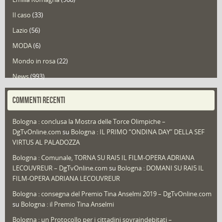
Il caso
(33)
Lazio
(56)
MODA
(6)
Mondo in rosa
(22)
News
(993)
Portfolio
(1)
COMMENTI RECENTI
Puglia
(30)
Bologna : conclusa la Mostra delle Torce Olimpiche –
Redazioni
(1.049)
DgTvOnline.com
su
Bologna : IL PRIMO “ONDINA DAY” DELLA SEF
Speciali
(22)
VIRTUS AL PALADOZZA
Sport
(61)
Bologna : Comunale, TORNA SU RAI5 IL FILM-OPERA ADRIANA
LECOUVREUR – DgTvOnline.com
su
Bologna : DOMANI SU RAI5 IL
That's Bologna Magazine
(25)
FILM-OPERA ADRIANA LECOUVREUR
Veneto
(12)
Bologna : consegna del Premio Tina Anselmi 2019 – DgTvOnline.com
Video (archivio)
(263)
su
Bologna : il Premio Tina Anselmi
Video in primo piano
(6)
Bologna : un Protocollo per i cittadini sovraindebitati –