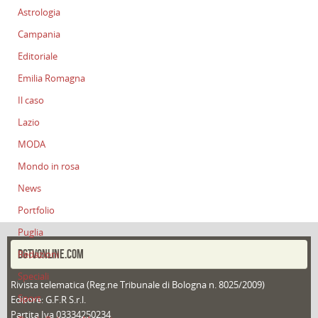
Astrologia
Campania
Editoriale
Emilia Romagna
Il caso
Lazio
MODA
Mondo in rosa
News
Portfolio
Puglia
DGTVONLINE.COM
Redazioni
Speciali
Rivista telematica (Reg.ne Tribunale di Bologna n. 8025/2009)
Sport
Editore: G.F.R S.r.l.
Partita Iva 03334250234