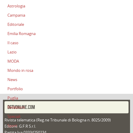
Astrologia
Campania
Editoriale
Emilia Romagna
Il caso
Lazio
MODA
Mondo in rosa
News
Portfolio
Puglia
DGTVONLINE.COM
Redazioni
Speciali
Rivista telematica (Reg.ne Tribunale di Bologna n. 8025/2009)
Sport
Editore: G.F.R S.r.l.
Partita Iva 03334250234