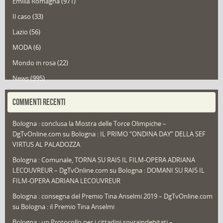
Emilia Romagna
(971)
Il caso
(33)
Lazio
(56)
MODA
(6)
Mondo in rosa
(22)
News
(995)
Portfolio
(1)
COMMENTI RECENTI
Puglia
(30)
Bologna : conclusa la Mostra delle Torce Olimpiche –
Redazioni
(1.052)
DgTvOnline.com
su
Bologna : IL PRIMO “ONDINA DAY” DELLA SEF
Speciali
(22)
VIRTUS AL PALADOZZA
Sport
(61)
Bologna : Comunale, TORNA SU RAI5 IL FILM-OPERA ADRIANA
LECOUVREUR – DgTvOnline.com
su
Bologna : DOMANI SU RAI5 IL
That's Bologna Magazine
(25)
FILM-OPERA ADRIANA LECOUVREUR
Veneto
(12)
Bologna : consegna del Premio Tina Anselmi 2019 – DgTvOnline.com
Video (archivio)
(263)
su
Bologna : il Premio Tina Anselmi
Video in primo piano
(6)
Bologna : un Protocollo per i cittadini sovraindebitati –