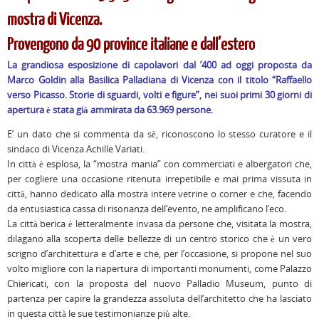
mostra di Vicenza.
Provengono da 90 province italiane e dall’estero
La grandiosa esposizione di capolavori dal ’400 ad oggi proposta da
Marco Goldin alla Basilica Palladiana di Vicenza con il titolo “Raffaello
verso Picasso. Storie di sguardi, volti e figure”, nei suoi primi 30 giorni di
apertura è stata già ammirata da 63.969 persone.
E’ un dato che si commenta da sè, riconoscono lo stesso curatore e il
sindaco di Vicenza Achille Variati.
In città è esplosa, la “mostra mania” con commerciati e albergatori che,
per cogliere una occasione ritenuta irrepetibile e mai prima vissuta in
città, hanno dedicato alla mostra intere vetrine o corner e che, facendo
da entusiastica cassa di risonanza dell’evento, ne amplificano l’eco.
La città berica è letteralmente invasa da persone che, visitata la mostra,
dilagano alla scoperta delle bellezze di un centro storico che è un vero
scrigno d’architettura e d’arte e che, per l’occasione, si propone nel suo
volto migliore con la riapertura di importanti monumenti, come Palazzo
Chiericati, con la proposta del nuovo Palladio Museum, punto di
partenza per capire la grandezza assoluta dell’architetto che ha lasciato
in questa città le sue testimonianze più alte.