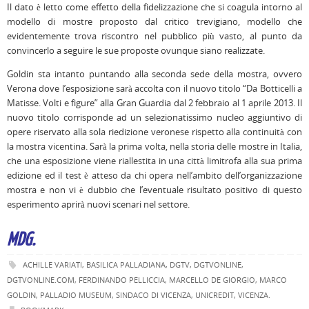
Il dato è letto come effetto della fidelizzazione che si coagula intorno al
modello di mostre proposto dal critico trevigiano, modello che
evidentemente trova riscontro nel pubblico più vasto, al punto da
convincerlo a seguire le sue proposte ovunque siano realizzate.
Goldin sta intanto puntando alla seconda sede della mostra, ovvero
Verona dove l’esposizione sarà accolta con il nuovo titolo “Da Botticelli a
Matisse. Volti e figure” alla Gran Guardia dal 2 febbraio al 1 aprile 2013. Il
nuovo titolo corrisponde ad un selezionatissimo nucleo aggiuntivo di
opere riservato alla sola riedizione veronese rispetto alla continuità con
la mostra vicentina. Sarà la prima volta, nella storia delle mostre in Italia,
che una esposizione viene riallestita in una città limitrofa alla sua prima
edizione ed il test è atteso da chi opera nell’ambito dell’organizzazione
mostra e non vi è dubbio che l’eventuale risultato positivo di questo
esperimento aprirà nuovi scenari nel settore.
MDG.
ACHILLE VARIATI
,
BASILICA PALLADIANA
,
DGTV
,
DGTVONLINE
,
DGTVONLINE.COM
,
FERDINANDO PELLICCIA
,
MARCELLO DE GIORGIO
,
MARCO
GOLDIN
,
PALLADIO MUSEUM
,
SINDACO DI VICENZA
,
UNICREDIT
,
VICENZA
.