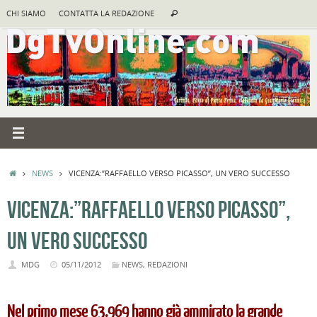
Vai
Cerca:
CHI SIAMO
CONTATTA LA REDAZIONE
Cerca
al
contenuto
HOME
NEWS
VICENZA:”RAFFAELLO VERSO PICASSO”, UN VERO SUCCESSO
VICENZA:”RAFFAELLO VERSO PICASSO”,
UN VERO SUCCESSO
MDG
05/11/2012
NEWS
,
REDAZIONI
Nel primo mese 63.969 hanno già ammirato la grande