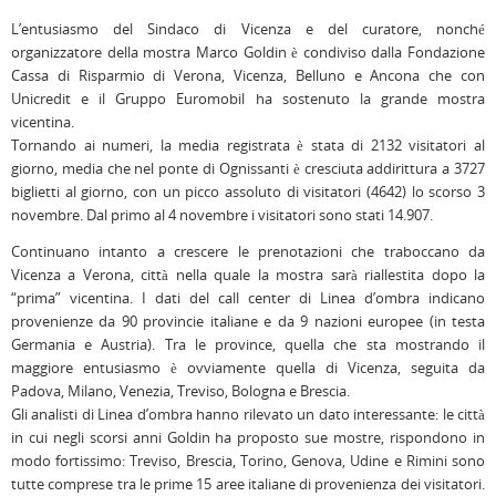
L’entusiasmo del Sindaco di Vicenza e del curatore, nonché
organizzatore della mostra Marco Goldin è condiviso dalla Fondazione
Cassa di Risparmio di Verona, Vicenza, Belluno e Ancona che con
Unicredit e il Gruppo Euromobil ha sostenuto la grande mostra
vicentina.
Tornando ai numeri, la media registrata è stata di 2132 visitatori al
giorno, media che nel ponte di Ognissanti è cresciuta addirittura a 3727
biglietti al giorno, con un picco assoluto di visitatori (4642) lo scorso 3
novembre. Dal primo al 4 novembre i visitatori sono stati 14.907.
Continuano intanto a crescere le prenotazioni che traboccano da
Vicenza a Verona, città nella quale la mostra sarà riallestita dopo la
“prima” vicentina. I dati del call center di Linea d’ombra indicano
provenienze da 90 provincie italiane e da 9 nazioni europee (in testa
Germania e Austria). Tra le province, quella che sta mostrando il
maggiore entusiasmo è ovviamente quella di Vicenza, seguita da
Padova, Milano, Venezia, Treviso, Bologna e Brescia.
Gli analisti di Linea d’ombra hanno rilevato un dato interessante: le città
in cui negli scorsi anni Goldin ha proposto sue mostre, rispondono in
modo fortissimo: Treviso, Brescia, Torino, Genova, Udine e Rimini sono
tutte comprese tra le prime 15 aree italiane di provenienza dei visitatori.