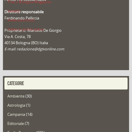
That's Bologna Magazine
Veneto
Direttore responsabile
Ferdinando Pelliccia
Video (archivio)
Video in primo piano
Proprietario: Marcello De Giorgio
Via A. Costa, 78
40134 Bologna (BO) Italia
E-mail: redazione@dgtvonline.com
CATEGORIE
Ambiente
(30)
Astrologia
(1)
Campania
(14)
Editoriale
(7)