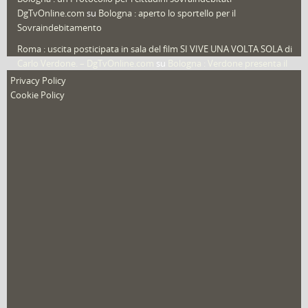
DgTvOnline.com
su
Bologna : aperto lo sportello per il
Sovraindebitamento
Roma : uscita posticipata in sala del film SI VIVE UNA VOLTA SOLA di
Carlo Verdone. – DgTvOnline.com
su
Bologna : Verdone presenta il
nuovo film
Privacy Policy
Cookie Policy