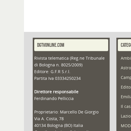
DGTVONLINE.COM
CATEG
Rivista telematica (Reg.ne Tribunale
Ambi
di Bologna n. 8025/2009)
Astro
Editore: G.F.R S.r.l.
Camp
Partita Iva 03334250234
Edito
Direttore responsabile
Emil
Ferdinando Pelliccia
Il ca
Proprietario: Marcello De Giorgio
Lazio
Via A. Costa, 78
40134 Bologna (BO) Italia
MOD