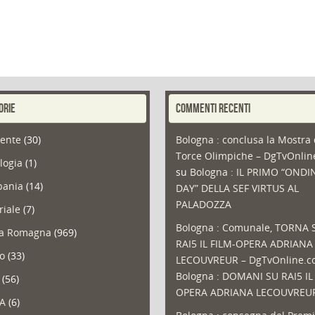
ORIE
COMMENTI RECENTI
ente
(30)
Bologna : conclusa la Mostra 
Torce Olimpiche – DgTvOnli
logia
(1)
su
Bologna : IL PRIMO “ONDI
ania
(14)
DAY” DELLA SEF VIRTUS AL
PALADOZZA
riale
(7)
Bologna : Comunale, TORNA 
ia Romagna
(969)
RAI5 IL FILM-OPERA ADRIANA
so
(33)
LECOUVREUR – DgTvOnline.
Bologna : DOMANI SU RAI5 IL
(56)
OPERA ADRIANA LECOUVREU
A
(6)