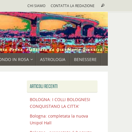
Cerca:
CHI SIAMO
CONTATTA LA REDAZIONE
Cerca
ONDO IN ROSA
ASTROLOGIA
BENESSERE
ARTICOLI RECENTI
BOLOGNA: I COLLI BOLOGNESI
CONQUISTANO LA CITTA’
Bologna: completata la nuova
Unipol Hall