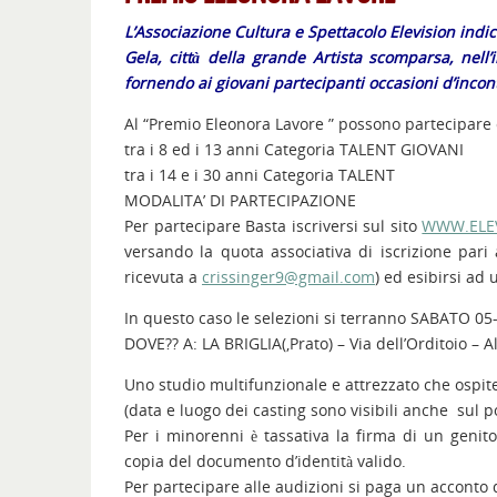
L’Associazione Cultura e Spettacolo Elevision indi
Gela, città della grande Artista scomparsa, nell
fornendo ai giovani partecipanti occasioni d’incontr
Al “Premio Eleonora Lavore ” possono partecipare
tra i 8 ed i 13 anni Categoria TALENT GIOVANI
tra i 14 e i 30 anni Categoria TALENT
MODALITA’ DI PARTECIPAZIONE
Per partecipare Basta iscriversi sul sito
WWW.ELEV
versando la quota associativa di iscrizione pari
ricevuta a
crissinger9@gmail.com
) ed esibirsi ad 
In questo caso le selezioni si terranno SABATO 05
DOVE?? A: LA BRIGLIA(,Prato) – Via dell’Orditoio – A
Uno studio multifunzionale e attrezzato che ospit
(data e luogo dei casting sono visibili anche sul p
Per i minorenni è tassativa la firma di un genito
copia del documento d’identità valido.
Per partecipare alle audizioni si paga un acconto 