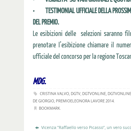
• TESTIMONIAL UFFICIALE DELLA PROSSIMA
DEL PREMIO.
Le esibizioni delle selezioni saranno fi
prenotare l’esibizione chiamare il num
ufficiale del concorso per la regione Tosca
MDG.
CRISTINA VALVO
,
DGTV
,
DGTVONLINE
,
DGTVONLIN
DE GIORGIO
,
PREMIOELEONORA LAVORE 2014
.
BOOKMARK
.
Vicenza:”Raffaello verso Picasso”, un vero suc