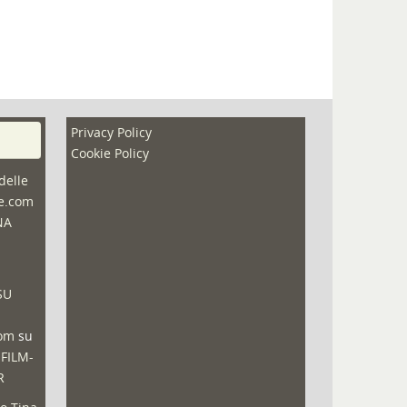
Privacy Policy
Cookie Policy
delle
ne.com
NA
SU
com
su
 FILM-
R