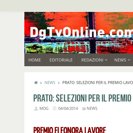
Vai
al
contenuto
VAI
HOME
EDITORIALE
REDAZIONI
NEWS
AL
CONTENUTO
HOME
NEWS
PRATO: SELEZIONI PER IL PREMIO LAV
PRATO: SELEZIONI PER IL PREMIO
MDG
04/04/2014
NEWS
PREMIO ELEONORA LAVORE