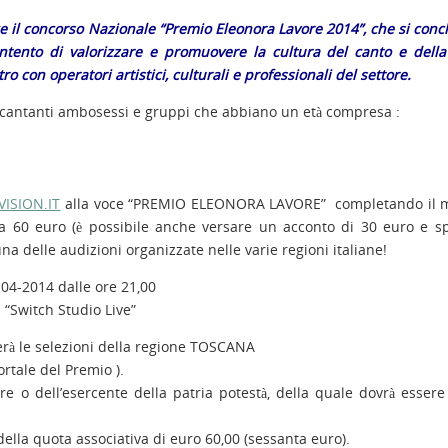
ce il concorso Nazionale “Premio Eleonora Lavore 2014”, che si conc
’intento di valorizzare e promuovere la cultura del canto e dell
o con operatori artistici, culturali e professionali del settore.
 cantanti ambosessi e gruppi che abbiano un età compresa :
ISION.IT
alla voce “PREMIO ELEONORA LAVORE” completando il 
 a 60 euro (è possibile anche versare un acconto di 30 euro e sp
una delle audizioni organizzate nelle varie regioni italiane!
-04-2014 dalle ore 21,00
l “Switch Studio Live”
erà le selezioni della regione TOSCANA
ortale del Premio ).
re o dell’esercente della patria potestà, della quale dovrà essere
della quota associativa di euro 60,00 (sessanta euro).