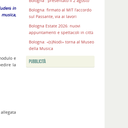
Bologna : presentato il 2 agosto
luderà in
Bologna: firmato al MIT l’accordo
a musica,
sul Passante, via ai lavori
Bologna Estate 2026: nuovi
appuntamenti e spettacoli in città
Bologna: «(s)Nodi» torna al Museo
della Musica
modulo e
PUBBLICITÀ
edire la
 allegata