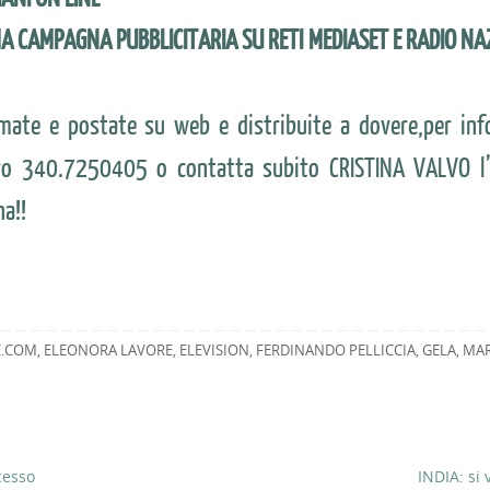
 CAMPAGNA PUBBLICITARIA SU RETI MEDIASET E RADIO NA
lmate e postate su web e distribuite a dovere,per inf
ero 340.7250405 o contatta subito CRISTINA VALVO l
na!!
E.COM
,
ELEONORA LAVORE
,
ELEVISION
,
FERDINANDO PELLICCIA
,
GELA
,
MA
cesso
INDIA: si 