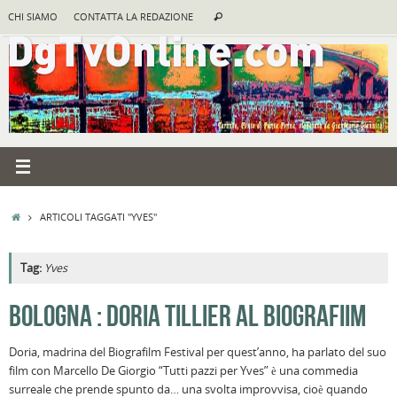
Vai
Cerca:
CHI SIAMO
CONTATTA LA REDAZIONE
Cerca
al
contenuto
HOME
ARTICOLI TAGGATI "YVES"
Tag:
Yves
A
BOLOGNA : DORIA TILLIER AL BIOGRAFIIM
R
Doria, madrina del Biografilm Festival per quest’anno, ha parlato del suo
B
film con Marcello De Giorgio “Tutti pazzi per Yves” è una commedia
I
surreale che prende spunto da… una svolta improvvisa, cioè quando
C