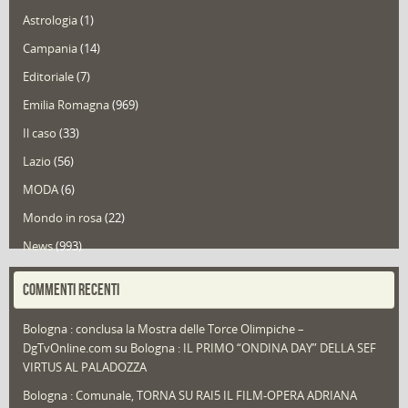
Astrologia
(1)
Campania
(14)
Editoriale
(7)
Emilia Romagna
(969)
Il caso
(33)
Lazio
(56)
MODA
(6)
Mondo in rosa
(22)
News
(993)
Portfolio
(1)
COMMENTI RECENTI
Puglia
(30)
Bologna : conclusa la Mostra delle Torce Olimpiche –
Redazioni
(1.050)
DgTvOnline.com
su
Bologna : IL PRIMO “ONDINA DAY” DELLA SEF
Speciali
(22)
VIRTUS AL PALADOZZA
Sport
(61)
Bologna : Comunale, TORNA SU RAI5 IL FILM-OPERA ADRIANA