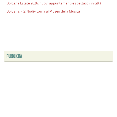
Bologna Estate 2026: nuovi appuntamenti e spettacoli in città
l
s
Bologna: «(s)Nodi» torna al Museo della Musica
P
v
ai
l
B
E
2
PUBBLICITÀ
n
a
e
s
i
ci