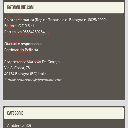
DGTVONLINE.COM
Redazioni
Speciali
Rivista telematica (Reg.ne Tribunale di Bologna n. 8025/2009)
Sport
Editore: G.F.R S.r.l.
Partita Iva 03334250234
That's Bologna Magazine
Veneto
Direttore responsabile
Ferdinando Pelliccia
Video (archivio)
Video in primo piano
Proprietario: Marcello De Giorgio
Via A. Costa, 78
40134 Bologna (BO) Italia
E-mail: redazione@dgtvonline.com
CATEGORIE
Ambiente
(30)