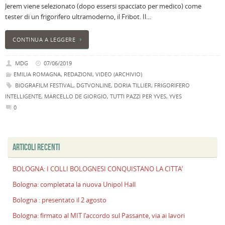
Jerem viene selezionato (dopo essersi spacciato per medico) come
B
tester di un frigorifero ultramoderno, il Fribot. Il…
C
L
CONTINUA A LEGGERE
C
B
MDG
07/06/2019
c
EMILIA ROMAGNA
,
REDAZIONI
,
VIDEO (ARCHIVIO)
la
BIOGRAFILM FESTIVAL
,
DGTVONLINE
,
DORIA TILLIER
,
FRIGORIFERO
n
INTELLIGENTE
,
MARCELLO DE GIORGIO
,
TUTTI PAZZI PER YVES
,
YVES
U
0
H
B
:
p
ARTICOLI RECENTI
il
2
BOLOGNA: I COLLI BOLOGNESI CONQUISTANO LA CITTA’
a
Bologna: completata la nuova Unipol Hall
B
Bologna : presentato il 2 agosto
f
al
Bologna: firmato al MIT l’accordo sul Passante, via ai lavori
M