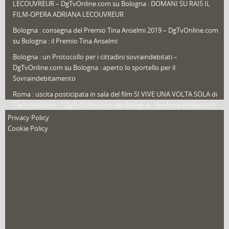
LECOUVREUR – DgTvOnline.com
su
Bologna : DOMANI SU RAI5 IL
That's Bologna Magazine
(25)
FILM-OPERA ADRIANA LECOUVREUR
Veneto
(12)
Bologna : consegna del Premio Tina Anselmi 2019 – DgTvOnline.com
Video (archivio)
(263)
su
Bologna : il Premio Tina Anselmi
Video in primo piano
(6)
Bologna : un Protocollo per i cittadini sovraindebitati –
DgTvOnline.com
su
Bologna : aperto lo sportello per il
Sovraindebitamento
Roma : uscita posticipata in sala del film SI VIVE UNA VOLTA SOLA di
Carlo Verdone. – DgTvOnline.com
su
Bologna : Verdone presenta il
nuovo film
Privacy Policy
Cookie Policy