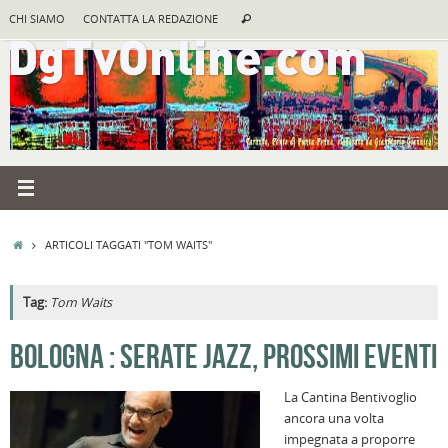
Vai
Cerca:
CHI SIAMO
CONTATTA LA REDAZIONE
Cerca
al
contenuto
HOME
ARTICOLI TAGGATI "TOM WAITS"
Tag:
Tom Waits
A
BOLOGNA : SERATE JAZZ, PROSSIMI EVENTI
R
La Cantina Bentivoglio
B
ancora una volta
I
impegnata a proporre
C