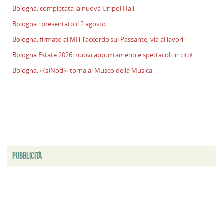
Bologna: completata la nuova Unipol Hall
l
s
Bologna : presentato il 2 agosto
P
Bologna: firmato al MIT l’accordo sul Passante, via ai lavori
v
ai
Bologna Estate 2026: nuovi appuntamenti e spettacoli in città
l
Bologna: «(s)Nodi» torna al Museo della Musica
B
E
2
n
a
e
s
i
PUBBLICITÀ
ci