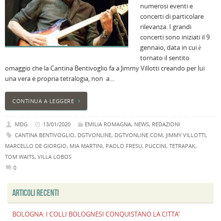
numerosi eventi e
B
concerti di particolare
C
rilevanza. I grandi
L
concerti sono iniziati il 9
C
gennaio, data in cui è
B
tornato il sentito
c
omaggio che la Cantina Bentivoglio fa a Jimmy Villotti creando per lui
la
una vera e propria tetralogia, non a…
n
U
CONTINUA A LEGGERE
H
B
MDG
13/01/2020
EMILIA ROMAGNA
,
NEWS
,
REDAZIONI
:
CANTINA BENTIVOGLIO
,
DGTVONLINE
,
DGTVONLINE.COM
,
JIMMY VILLOTTI
,
p
MARCELLO DE GIORGIO
,
MIA MARTINI
,
PAOLO FRESU
,
PUCCINI
,
TETRAPAK
,
il
TOM WAITS
,
VILLA LOBOS
2
0
a
B
ARTICOLI RECENTI
f
al
BOLOGNA: I COLLI BOLOGNESI CONQUISTANO LA CITTA’
M