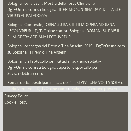
Bologna : conclusa la Mostra delle Torce Olimpiche –
Redazioni
(1.049)
DgTvOnline.com
su
Bologna : IL PRIMO “ONDINA DAY” DELLA SEF
Speciali
(22)
VIRTUS AL PALADOZZA
Sport
(61)
Bologna : Comunale, TORNA SU RAI5 IL FILM-OPERA ADRIANA
LECOUVREUR – DgTvOnline.com
su
Bologna : DOMANI SU RAI5 IL
That's Bologna Magazine
(25)
FILM-OPERA ADRIANA LECOUVREUR
Veneto
(12)
Bologna : consegna del Premio Tina Anselmi 2019 – DgTvOnline.com
Video (archivio)
(263)
su
Bologna : il Premio Tina Anselmi
Video in primo piano
(6)
Bologna : un Protocollo per i cittadini sovraindebitati –
DgTvOnline.com
su
Bologna : aperto lo sportello per il
Sovraindebitamento
Roma : uscita posticipata in sala del film SI VIVE UNA VOLTA SOLA di
Carlo Verdone. – DgTvOnline.com
su
Bologna : Verdone presenta il
nuovo film
Privacy Policy
Cookie Policy