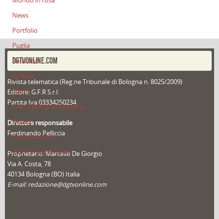
Mondo in rosa
News
Portfolio
Puglia
DGTVONLINE.COM
Redazioni
Speciali
Rivista telematica (Reg.ne Tribunale di Bologna n. 8025/2009)
Sport
Editore: G.F.R S.r.l.
Partita Iva 03334250234
That's Bologna Magazine
Veneto
Direttore responsabile
Ferdinando Pelliccia
Video (archivio)
Video in primo piano
Proprietario: Marcello De Giorgio
Via A. Costa, 78
40134 Bologna (BO) Italia
E-mail: redazione@dgtvonline.com