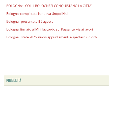
p
BOLOGNA: I COLLI BOLOGNESI CONQUISTANO LA CITTA’
il
Bologna: completata la nuova Unipol Hall
2
a
Bologna : presentato il 2 agosto
B
Bologna: firmato al MIT l’accordo sul Passante, via ai lavori
f
Bologna Estate 2026: nuovi appuntamenti e spettacoli in città
al
M
l
s
P
v
ai
l
PUBBLICITÀ