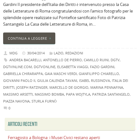
Gardini Il presidente dell’Italia dei Diritti è intervenuto presso la Casa
i
delle Letterature di Roma congratulandosi con l’amico fotografo per le
M
splendide opere realizzate sul Pontefice santificato Foto di Patrizia
Ci
Santangelo La Casa delle Letterature di Roma, in…
r
a
CONTINUA A LEGGERE
B
I
MDG
30/04/2014
LAZIO
,
REDAZIONI
C
ANDREA BACARELLI
,
ANTONELLO DE PIERRO
,
CAMILLO RUINI
,
DGTV
,
B
DGTVINLINE.COM
,
DGTVONLINE
,
ELISABETTA VIAGGI
,
FAZIO GARDINI
,
C
L
GABRIELLA CHIRARAPPA
,
GAIA MASCHI VERDI
,
GIANFILIPPO CHIARELLO
,
C
GIOVANNI PAOLO II
,
GIULIA CALENDA TAVANI
,
ISABEL RUSSINOVA
,
ITALIA DEI
DIRITTI
,
JOSEPH RATZINGER
,
MARCELLO DE GIORGIO
,
MARINA PENNAFINA
,
B
MASSIMO ARSETTI
,
MASSIMO BOMBA
,
PAPA WOJTYLA
,
PATRIZIA SANTANGELO
,
c
PIAZZA NAVONA
,
STURLA FURNÒ
la
0
n
U
H
ARTICOLI RECENTI
B
Ferragosto a Bologna: i Musei Civici restano aperti
: