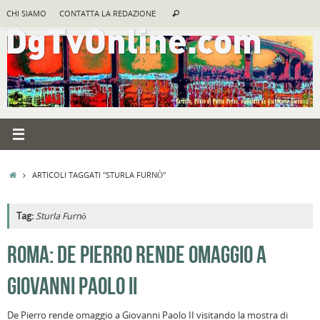
Vai
Cerca:
CHI SIAMO
CONTATTA LA REDAZIONE
Cerca
al
contenuto
HOME
ARTICOLI TAGGATI "STURLA FURNÒ"
Tag:
Sturla Furnò
A
ROMA: DE PIERRO RENDE OMAGGIO A
R
GIOVANNI PAOLO II
F
a
De Pierro rende omaggio a Giovanni Paolo II visitando la mostra di
B