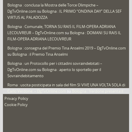
Bologna : conclusa la Mostra delle Torce Olimpiche –
Redazioni
(1.052)
DgTvOnline.com
su
Bologna : IL PRIMO “ONDINA DAY” DELLA SEF
Speciali
(22)
VIRTUS AL PALADOZZA
Sport
(61)
Bologna : Comunale, TORNA SU RAI5 IL FILM-OPERA ADRIANA
LECOUVREUR – DgTvOnline.com
su
Bologna : DOMANI SU RAI5 IL
That's Bologna Magazine
(25)
FILM-OPERA ADRIANA LECOUVREUR
Veneto
(12)
Bologna : consegna del Premio Tina Anselmi 2019 – DgTvOnline.com
Video (archivio)
(263)
su
Bologna : il Premio Tina Anselmi
Video in primo piano
(6)
Bologna : un Protocollo per i cittadini sovraindebitati –
DgTvOnline.com
su
Bologna : aperto lo sportello per il
Sovraindebitamento
Roma : uscita posticipata in sala del film SI VIVE UNA VOLTA SOLA di
Carlo Verdone. – DgTvOnline.com
su
Bologna : Verdone presenta il
nuovo film
Privacy Policy
Cookie Policy