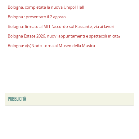
l
Bologna: completata la nuova Unipol Hall
s
Bologna : presentato il 2 agosto
P
v
Bologna: firmato al MIT l’accordo sul Passante, via ai lavori
ai
Bologna Estate 2026: nuovi appuntamenti e spettacoli in città
l
Bologna: «(s)Nodi» torna al Museo della Musica
B
E
2
n
a
e
s
i
PUBBLICITÀ
ci