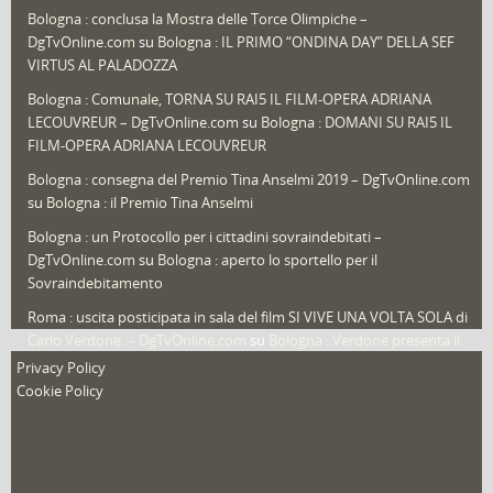
Bologna : conclusa la Mostra delle Torce Olimpiche –
Redazioni
(1.050)
DgTvOnline.com
su
Bologna : IL PRIMO “ONDINA DAY” DELLA SEF
Speciali
(22)
VIRTUS AL PALADOZZA
Sport
(61)
Bologna : Comunale, TORNA SU RAI5 IL FILM-OPERA ADRIANA
LECOUVREUR – DgTvOnline.com
su
Bologna : DOMANI SU RAI5 IL
That's Bologna Magazine
(25)
FILM-OPERA ADRIANA LECOUVREUR
Veneto
(12)
Bologna : consegna del Premio Tina Anselmi 2019 – DgTvOnline.com
Video (archivio)
(263)
su
Bologna : il Premio Tina Anselmi
Video in primo piano
(6)
Bologna : un Protocollo per i cittadini sovraindebitati –
DgTvOnline.com
su
Bologna : aperto lo sportello per il
Sovraindebitamento
Roma : uscita posticipata in sala del film SI VIVE UNA VOLTA SOLA di
Carlo Verdone. – DgTvOnline.com
su
Bologna : Verdone presenta il
nuovo film
Privacy Policy
Cookie Policy