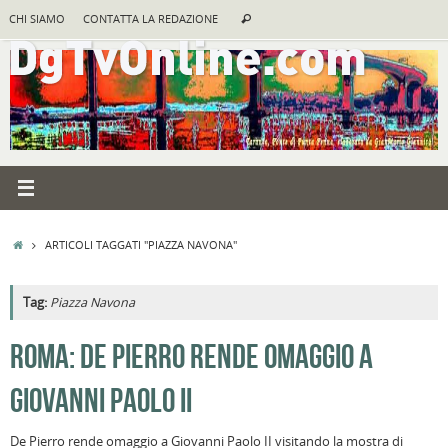
Vai
Cerca:
CHI SIAMO
CONTATTA LA REDAZIONE
Cerca
al
contenuto
HOME
ARTICOLI TAGGATI "PIAZZA NAVONA"
Tag:
Piazza Navona
A
ROMA: DE PIERRO RENDE OMAGGIO A
R
GIOVANNI PAOLO II
B
I
De Pierro rende omaggio a Giovanni Paolo II visitando la mostra di
C