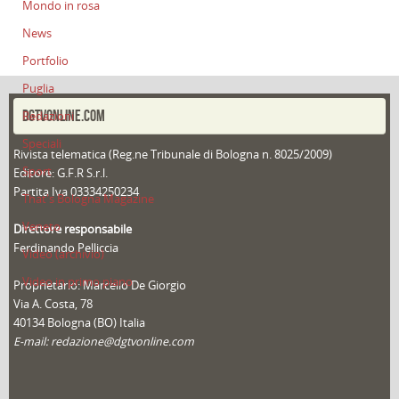
Mondo in rosa
News
Portfolio
Puglia
DGTVONLINE.COM
Redazioni
Speciali
Rivista telematica (Reg.ne Tribunale di Bologna n. 8025/2009)
Sport
Editore: G.F.R S.r.l.
Partita Iva 03334250234
That's Bologna Magazine
Veneto
Direttore responsabile
Ferdinando Pelliccia
Video (archivio)
Video in primo piano
Proprietario: Marcello De Giorgio
Via A. Costa, 78
40134 Bologna (BO) Italia
E-mail: redazione@dgtvonline.com