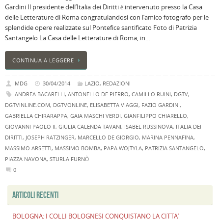
Gardini Il presidente dell’Italia dei Diritti è intervenuto presso la Casa
B
delle Letterature di Roma congratulandosi con l’amico fotografo per le
C
splendide opere realizzate sul Pontefice santificato Foto di Patrizia
L
Santangelo La Casa delle Letterature di Roma, in…
C
B
CONTINUA A LEGGERE
c
la
MDG
30/04/2014
LAZIO
,
REDAZIONI
n
ANDREA BACARELLI
,
ANTONELLO DE PIERRO
,
CAMILLO RUINI
,
DGTV
,
U
DGTVINLINE.COM
,
DGTVONLINE
,
ELISABETTA VIAGGI
,
FAZIO GARDINI
,
H
GABRIELLA CHIRARAPPA
,
GAIA MASCHI VERDI
,
GIANFILIPPO CHIARELLO
,
B
GIOVANNI PAOLO II
,
GIULIA CALENDA TAVANI
,
ISABEL RUSSINOVA
,
ITALIA DEI
:
DIRITTI
,
JOSEPH RATZINGER
,
MARCELLO DE GIORGIO
,
MARINA PENNAFINA
,
p
MASSIMO ARSETTI
,
MASSIMO BOMBA
,
PAPA WOJTYLA
,
PATRIZIA SANTANGELO
,
il
PIAZZA NAVONA
,
STURLA FURNÒ
2
0
a
B
ARTICOLI RECENTI
f
al
BOLOGNA: I COLLI BOLOGNESI CONQUISTANO LA CITTA’
M