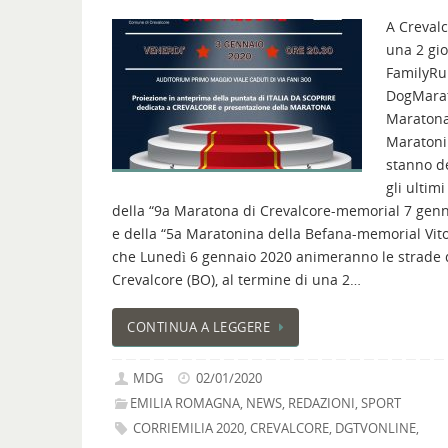
A Crevalc
una 2 gio
FamilyRu
DogMara
Maratona
Maratoni
stanno d
gli ultimi
della “9a Maratona di Crevalcore-memorial 7 genn
e della “5a Maratonina della Befana-memorial Vito
che Lunedì 6 gennaio 2020 animeranno le strade 
Crevalcore (BO), al termine di una 2…
CONTINUA A LEGGERE
MDG
02/01/2020
EMILIA ROMAGNA
,
NEWS
,
REDAZIONI
,
SPORT
CORRIEMILIA 2020
,
CREVALCORE
,
DGTVONLINE
,