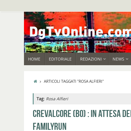
Vai
al
contenuto
VAI
HOME
EDITORIALE
REDAZIONI
NEWS
AL
CONTENUTO
HOME
ARTICOLI TAGGATI "ROSA ALFIERI"
Tag:
Rosa Alfieri
CREVALCORE (BO) : IN ATTESA D
FAMILYRUN