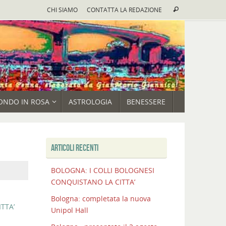
Cerca:
CHI SIAMO
CONTATTA LA REDAZIONE
Cerca
ONDO IN ROSA
ASTROLOGIA
BENESSERE
ARTICOLI RECENTI
BOLOGNA: I COLLI BOLOGNESI
CONQUISTANO LA CITTA’
Bologna: completata la nuova
TTA’
Unipol Hall