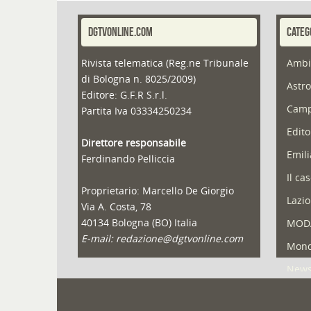
DGTVONLINE.COM
CATEG
Rivista telematica (Reg.ne Tribunale
Ambi
di Bologna n. 8025/2009)
Astro
Editore: G.F.R S.r.l.
Camp
Partita Iva 03334250234
Edito
Direttore responsabile
Emil
Ferdinando Pelliccia
Il ca
Proprietario: Marcello De Giorgio
Lazio
Via A. Costa, 78
40134 Bologna (BO) Italia
MOD
E-mail: redazione@dgtvonline.com
Mond
New
Portf