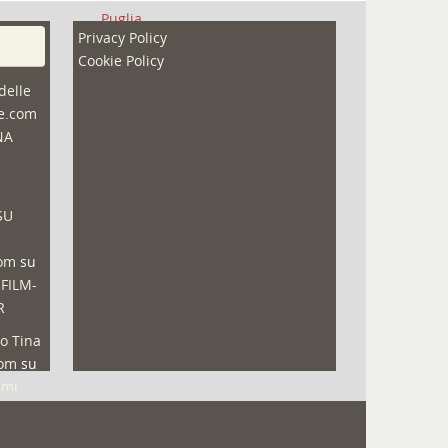
Puglia
Privacy Policy
Redazioni
Cookie Policy
Speciali
delle
ne.com
Sport
NA
That's Bologna Magazine
Veneto
SU
Video (archivio)
Video in primo piano
com
su
 FILM-
R
o Tina
com
su
lmi