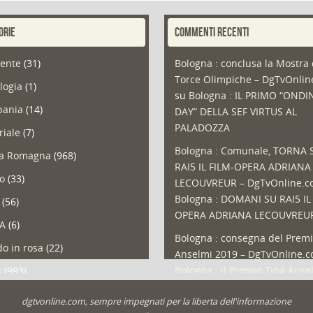
ORIE
COMMENTI RECENTI
ente
(31)
Bologna : conclusa la Mostra 
Torce Olimpiche – DgTvOnli
logia
(1)
su
Bologna : IL PRIMO “ONDI
ania
(14)
DAY” DELLA SEF VIRTUS AL
PALADOZZA
riale
(7)
Bologna : Comunale, TORNA 
ia Romagna
(968)
RAI5 IL FILM-OPERA ADRIANA
so
(33)
LECOUVREUR – DgTvOnline.
Bologna : DOMANI SU RAI5 IL
(56)
OPERA ADRIANA LECOUVREU
A
(6)
Bologna : consegna del Premi
o in rosa
(22)
Anselmi 2019 – DgTvOnline.
Bologna : il Premio Tina Anse
s
(993)
Bologna : un Protocollo per i
olio
(1)
dgtvonline.com, sempre impegnati per la liberta dell'informazione
cittadini sovraindebitati –