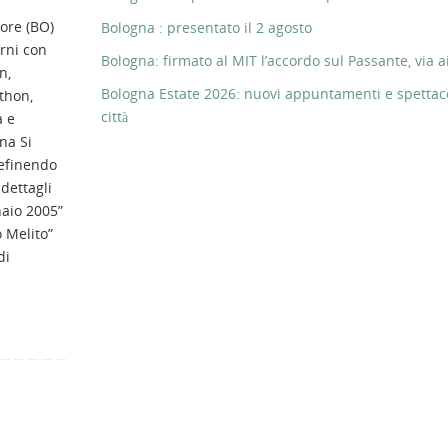
ore (BO)
Bologna : presentato il 2 agosto
rni con
Bologna: firmato al MIT l’accordo sul Passante, via ai
n,
Bologna Estate 2026: nuovi appuntamenti e spettaco
thon,
città
 e
na Si
efinendo
 dettagli
aio 2005”
 Melito”
di