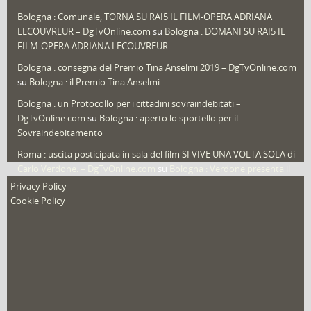
Sport
(61)
Bologna : Comunale, TORNA SU RAI5 IL FILM-OPERA ADRIANA
LECOUVREUR – DgTvOnline.com
su
Bologna : DOMANI SU RAI5 IL
That's Bologna Magazine
(25)
FILM-OPERA ADRIANA LECOUVREUR
Veneto
(12)
Bologna : consegna del Premio Tina Anselmi 2019 – DgTvOnline.com
Video (archivio)
(263)
su
Bologna : il Premio Tina Anselmi
Video in primo piano
(6)
Bologna : un Protocollo per i cittadini sovraindebitati –
DgTvOnline.com
su
Bologna : aperto lo sportello per il
Sovraindebitamento
Roma : uscita posticipata in sala del film SI VIVE UNA VOLTA SOLA di
Carlo Verdone. – DgTvOnline.com
su
Bologna : Verdone presenta il
nuovo film
Privacy Policy
Cookie Policy