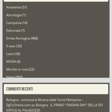
Ambiente
(31)
Astrologia
(1)
Campania
(14)
Editoriale
(7)
Emilia Romagna
(968)
Il caso
(33)
Lazio
(56)
MODA
(6)
Mondo in rosa
(22)
News
(993)
Portfolio
(1)
COMMENTI RECENTI
Puglia
(30)
Bologna : conclusa la Mostra delle Torce Olimpiche –
Redazioni
(1.049)
DgTvOnline.com
su
Bologna : IL PRIMO “ONDINA DAY” DELLA SEF
Speciali
(22)
VIRTUS AL PALADOZZA