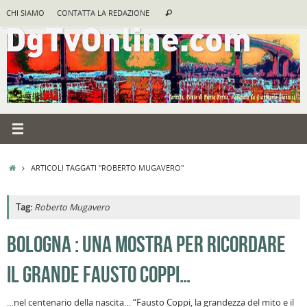
Vai
Cerca:
CHI SIAMO
CONTATTA LA REDAZIONE
Cerca
al
contenuto
HOME
ARTICOLI TAGGATI "ROBERTO MUGAVERO"
Tag:
Roberto Mugavero
A
BOLOGNA : UNA MOSTRA PER RICORDARE
R
IL GRANDE FAUSTO COPPI…
B
I
…nel centenario della nascita… “Fausto Coppi, la grandezza del mito e il
C