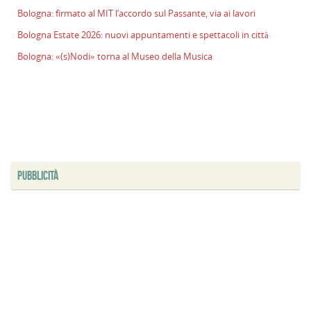
l
Bologna: firmato al MIT l’accordo sul Passante, via ai lavori
s
Bologna Estate 2026: nuovi appuntamenti e spettacoli in città
P
v
Bologna: «(s)Nodi» torna al Museo della Musica
ai
l
B
E
2
n
a
PUBBLICITÀ
e
s
i
ci