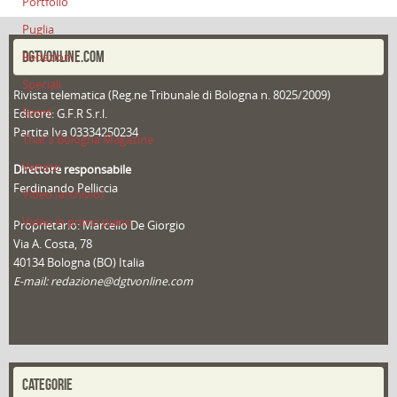
Portfolio
Puglia
DGTVONLINE.COM
Redazioni
Speciali
Rivista telematica (Reg.ne Tribunale di Bologna n. 8025/2009)
Sport
Editore: G.F.R S.r.l.
Partita Iva 03334250234
That's Bologna Magazine
Veneto
Direttore responsabile
Ferdinando Pelliccia
Video (archivio)
Video in primo piano
Proprietario: Marcello De Giorgio
Via A. Costa, 78
40134 Bologna (BO) Italia
E-mail: redazione@dgtvonline.com
CATEGORIE