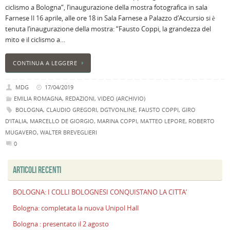
ciclismo a Bologna“, l’inaugurazione della mostra fotografica in sala
B
Farnese Il 16 aprile, alle ore 18 in Sala Farnese a Palazzo d’Accursio si è
C
tenuta l’inaugurazione della mostra: “Fausto Coppi, la grandezza del
L
mito e il ciclismo a…
C
B
CONTINUA A LEGGERE
c
la
MDG
17/04/2019
n
EMILIA ROMAGNA
,
REDAZIONI
,
VIDEO (ARCHIVIO)
U
BOLOGNA
,
CLAUDIO GREGORI
,
DGTVONLINE
,
FAUSTO COPPI
,
GIRO
H
D’ITALIA
,
MARCELLO DE GIORGIO
,
MARINA COPPI
,
MATTEO LEPORE
,
ROBERTO
B
MUGAVERO
,
WALTER BREVEGLIERI
:
0
p
il
ARTICOLI RECENTI
2
a
BOLOGNA: I COLLI BOLOGNESI CONQUISTANO LA CITTA’
B
f
Bologna: completata la nuova Unipol Hall
al
Bologna : presentato il 2 agosto
M