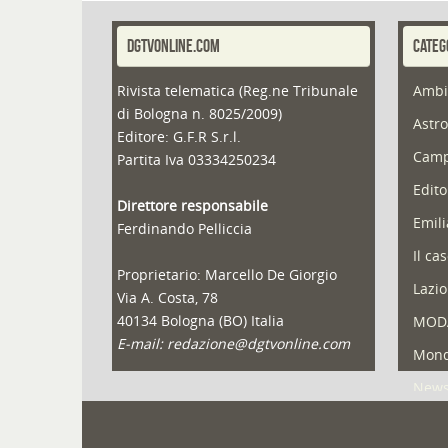
DGTVONLINE.COM
CATEG
Rivista telematica (Reg.ne Tribunale
Ambi
di Bologna n. 8025/2009)
Astro
Editore: G.F.R S.r.l.
Camp
Partita Iva 03334250234
Edito
Direttore responsabile
Emil
Ferdinando Pelliccia
Il ca
Proprietario: Marcello De Giorgio
Lazio
Via A. Costa, 78
40134 Bologna (BO) Italia
MOD
E-mail: redazione@dgtvonline.com
Mond
New
Portf