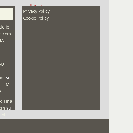
Puglia
Privacy Policy
Redazioni
Cookie Policy
Speciali
delle
ne.com
Sport
NA
That's Bologna Magazine
Veneto
SU
Video (archivio)
Video in primo piano
com
su
 FILM-
R
o Tina
com
su
lmi