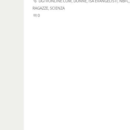
DGTVONLINE.COM
,
DONNE
,
ISA EVANGELISTI
,
NBFC
,
RAGAZZE
,
SCIENZA
0