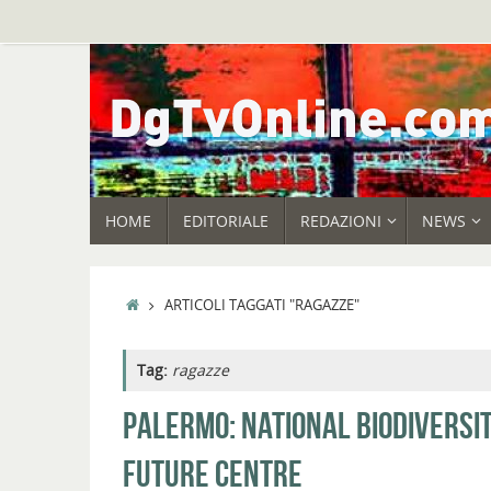
Vai
al
contenuto
VAI
HOME
EDITORIALE
REDAZIONI
NEWS
AL
CONTENUTO
HOME
ARTICOLI TAGGATI "RAGAZZE"
Tag:
ragazze
PALERMO: NATIONAL BIODIVERSI
FUTURE CENTRE