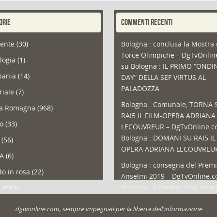
ORIE
COMMENTI RECENTI
ente
(30)
Bologna : conclusa la Mostra 
Torce Olimpiche – DgTvOnli
logia
(1)
su
Bologna : IL PRIMO “ONDI
ania
(14)
DAY” DELLA SEF VIRTUS AL
PALADOZZA
riale
(7)
Bologna : Comunale, TORNA 
ia Romagna
(968)
RAI5 IL FILM-OPERA ADRIANA
so
(33)
LECOUVREUR – DgTvOnline.
Bologna : DOMANI SU RAI5 IL
(56)
OPERA ADRIANA LECOUVREU
A
(6)
Bologna : consegna del Premi
o in rosa
(22)
Anselmi 2019 – DgTvOnline.
Bologna : il Premio Tina Anse
s
(992)
Bologna : un Protocollo per i
olio
(1)
dgtvonline.com, sempre impegnati per la liberta dell'informazione
cittadini sovraindebitati –