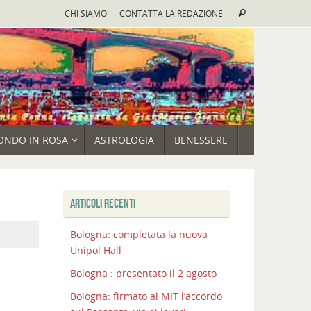
Cerca:
CHI SIAMO
CONTATTA LA REDAZIONE
Cerca
ONDO IN ROSA
ASTROLOGIA
BENESSERE
ARTICOLI RECENTI
Bologna: completata la nuova
Unipol Hall
Bologna : presentato il 2 agosto
Bologna: firmato al MIT l’accordo