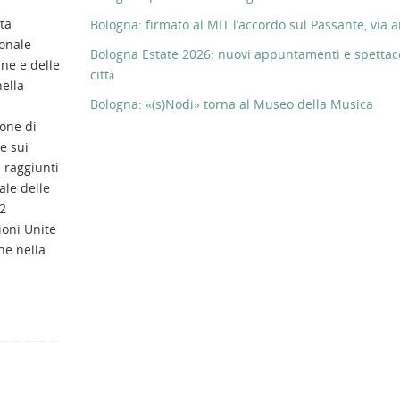
ta
Bologna: firmato al MIT l’accordo sul Passante, via ai
ionale
Bologna Estate 2026: nuovi appuntamenti e spettaco
ne e delle
città
ella
Bologna: «(s)Nodi» torna al Museo della Musica
one di
ne sui
 raggiunti
ale delle
22
oni Unite
ne nella