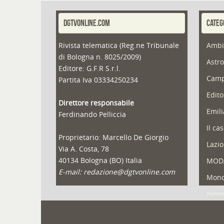
DGTVONLINE.COM
CATEG
Rivista telematica (Reg.ne Tribunale
Ambi
di Bologna n. 8025/2009)
Astro
Editore: G.F.R S.r.l.
Camp
Partita Iva 03334250234
Edito
Direttore responsabile
Emil
Ferdinando Pelliccia
Il ca
Proprietario: Marcello De Giorgio
Lazio
Via A. Costa, 78
40134 Bologna (BO) Italia
MOD
E-mail: redazione@dgtvonline.com
Mond
New
Portf