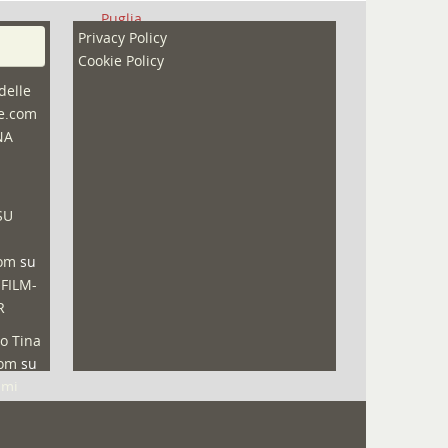
Puglia
Privacy Policy
Redazioni
Cookie Policy
Speciali
delle
ne.com
Sport
NA
That's Bologna Magazine
Veneto
SU
Video (archivio)
Video in primo piano
com
su
 FILM-
R
o Tina
com
su
lmi