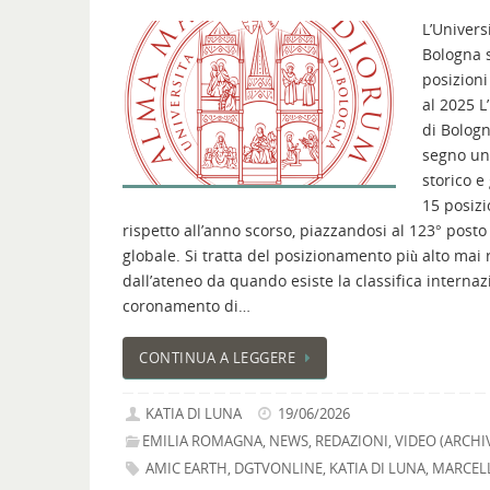
L’Universi
Bologna 
posizioni
al 2025 L
di Bolog
segno un 
storico 
15 posizi
rispetto all’anno scorso, piazzandosi al 123° posto 
globale. Si tratta del posizionamento più alto mai 
dall’ateneo da quando esiste la classifica internaz
coronamento di…
CONTINUA A LEGGERE
KATIA DI LUNA
19/06/2026
EMILIA ROMAGNA
,
NEWS
,
REDAZIONI
,
VIDEO (ARCHI
AMIC EARTH
,
DGTVONLINE
,
KATIA DI LUNA
,
MARCEL