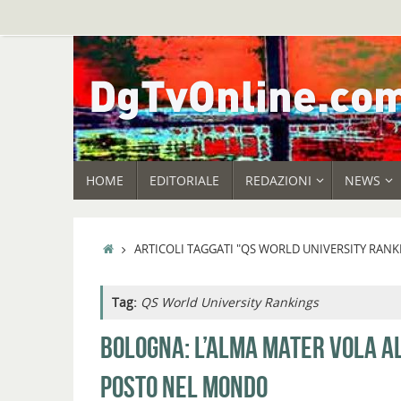
Vai
al
contenuto
VAI
HOME
EDITORIALE
REDAZIONI
NEWS
AL
CONTENUTO
HOME
ARTICOLI TAGGATI "QS WORLD UNIVERSITY RANK
Tag:
QS World University Rankings
BOLOGNA: L’ALMA MATER VOLA AL
POSTO NEL MONDO