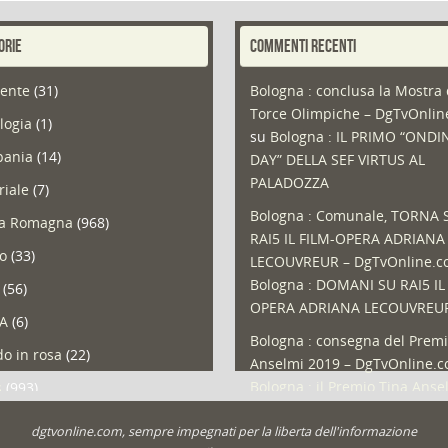
ORIE
COMMENTI RECENTI
ente
(31)
Bologna : conclusa la Mostra 
Torce Olimpiche – DgTvOnli
logia
(1)
su
Bologna : IL PRIMO “ONDI
ania
(14)
DAY” DELLA SEF VIRTUS AL
PALADOZZA
riale
(7)
Bologna : Comunale, TORNA 
ia Romagna
(968)
RAI5 IL FILM-OPERA ADRIANA
so
(33)
LECOUVREUR – DgTvOnline.
Bologna : DOMANI SU RAI5 IL
(56)
OPERA ADRIANA LECOUVREU
A
(6)
Bologna : consegna del Premi
o in rosa
(22)
Anselmi 2019 – DgTvOnline.
Bologna : il Premio Tina Anse
s
(993)
Bologna : un Protocollo per i
olio
(1)
dgtvonline.com, sempre impegnati per la liberta dell'informazione
cittadini sovraindebitati –