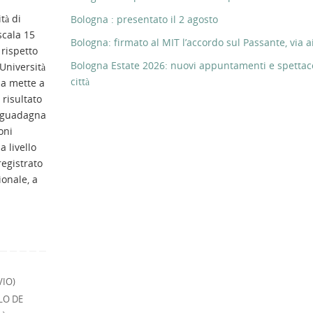
tà di
Bologna : presentato il 2 agosto
scala 15
Bologna: firmato al MIT l’accordo sul Passante, via ai
 rispetto
Bologna Estate 2026: nuovi appuntamenti e spettaco
’Università
città
na mette a
risultato
e guadagna
oni
a livello
registrato
ionale, a
VIO)
LO DE