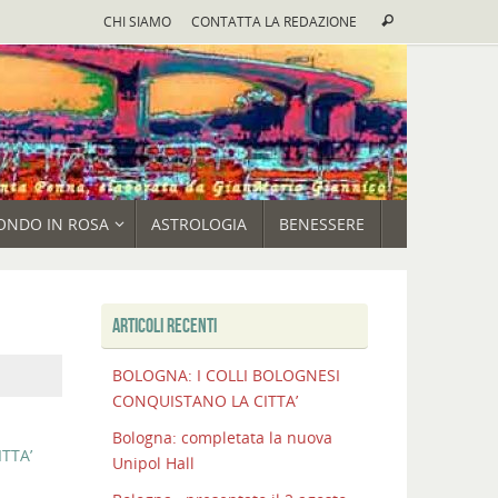
Cerca:
CHI SIAMO
CONTATTA LA REDAZIONE
Cerca
ONDO IN ROSA
ASTROLOGIA
BENESSERE
ARTICOLI RECENTI
BOLOGNA: I COLLI BOLOGNESI
CONQUISTANO LA CITTA’
Bologna: completata la nuova
TTA’
Unipol Hall