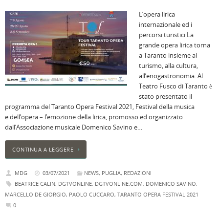
l
L’opera lirica
s
internazionale ed i
P
percorsi turistici La
v
grande opera lirica torna
ai
a Taranto insieme al
l
turismo, alla cultura,
B
all’enogastronomia. Al
E
Teatro Fusco di Taranto è
2
stato presentato il
n
programma del Taranto Opera Festival 2021, Festival della musica
a
e dell’opera – l’emozione della lirica, promosso ed organizzato
e
dall’Associazione musicale Domenico Savino e…
s
i
CONTINUA A LEGGERE
ci
MDG
03/07/2021
NEWS
,
PUGLIA
,
REDAZIONI
BEATRICE CALIN
,
DGTVONLINE
,
DGTVONLINE.COM
,
DOMENICO SAVINO
,
MARCELLO DE GIORGIO
,
PAOLO CUCCARO
,
TARANTO OPERA FESTIVAL 2021
0