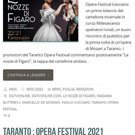
Opera Festival tracciano
B
un primo bilancio del
C
cartellone invernale in
L
corso Milleseicento
C
spettatori totali, un buon
B
riscontro di pubblico per
c
la prima volta di un’opera
la
di Mozart a Taranto. I
n
promotori del Taranto Opera Festival commentano positivamente “Le
U
nozze di Figaro”, la tappa del cartellone andata…
H
B
CONTINUA A LEGGERE
:
p
MDG
30/01/2022
NEWS
,
PUGLIA
,
REDAZIONI
il
DGTVONLINE
,
DGTVONLINE.COM
,
LE NOZZE DI FIGARO
,
MADAMA
2
BUTTERFLY
,
MARCELLO DE GIORGIO
,
PAOLO CUCCARO
,
TARANTO OPERA
a
FESTIVAL
B
0
f
al
TARANTO : OPERA FESTIVAL 2021
M