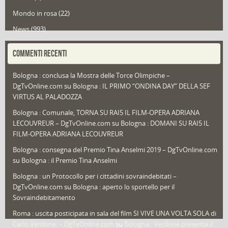
Mondo in rosa
(22)
News
(993)
Portfolio
(1)
COMMENTI RECENTI
Puglia
(30)
Bologna : conclusa la Mostra delle Torce Olimpiche –
Redazioni
(1.050)
DgTvOnline.com
su
Bologna : IL PRIMO “ONDINA DAY” DELLA SEF
Speciali
(22)
VIRTUS AL PALADOZZA
Sport
(61)
Bologna : Comunale, TORNA SU RAI5 IL FILM-OPERA ADRIANA
LECOUVREUR – DgTvOnline.com
su
Bologna : DOMANI SU RAI5 IL
That's Bologna Magazine
(25)
FILM-OPERA ADRIANA LECOUVREUR
Veneto
(12)
Bologna : consegna del Premio Tina Anselmi 2019 – DgTvOnline.com
Video (archivio)
(263)
su
Bologna : il Premio Tina Anselmi
Video in primo piano
(6)
Bologna : un Protocollo per i cittadini sovraindebitati –
DgTvOnline.com
su
Bologna : aperto lo sportello per il
Sovraindebitamento
Roma : uscita posticipata in sala del film SI VIVE UNA VOLTA SOLA di
Carlo Verdone. – DgTvOnline.com
su
Bologna : Verdone presenta il