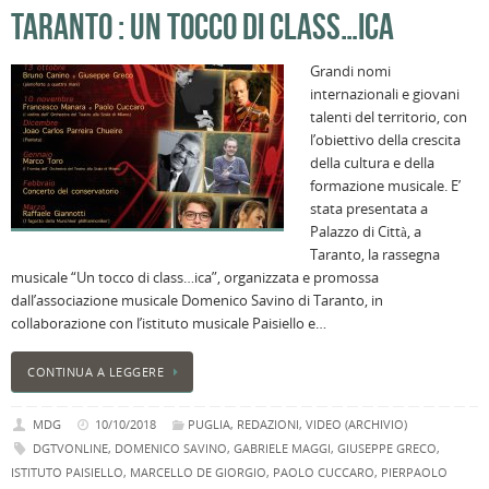
TARANTO : UN TOCCO DI CLASS…ICA
Grandi nomi
internazionali e giovani
talenti del territorio, con
l’obiettivo della crescita
della cultura e della
formazione musicale. E’
stata presentata a
Palazzo di Città, a
Taranto, la rassegna
musicale “Un tocco di class…ica”, organizzata e promossa
dall’associazione musicale Domenico Savino di Taranto, in
collaborazione con l’istituto musicale Paisiello e…
CONTINUA A LEGGERE
MDG
10/10/2018
PUGLIA
,
REDAZIONI
,
VIDEO (ARCHIVIO)
DGTVONLINE
,
DOMENICO SAVINO
,
GABRIELE MAGGI
,
GIUSEPPE GRECO
,
ISTITUTO PAISIELLO
,
MARCELLO DE GIORGIO
,
PAOLO CUCCARO
,
PIERPAOLO