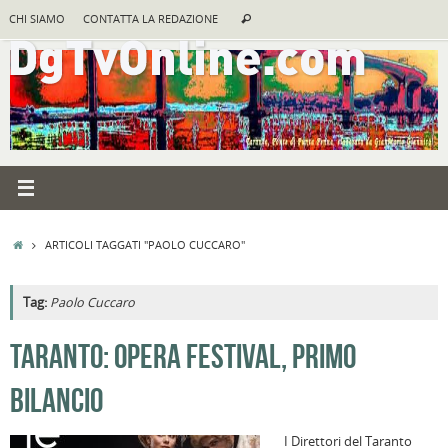
Vai
Cerca:
CHI SIAMO
CONTATTA LA REDAZIONE
Cerca
al
contenuto
HOME
ARTICOLI TAGGATI "PAOLO CUCCARO"
Tag:
Paolo Cuccaro
A
TARANTO: OPERA FESTIVAL, PRIMO
R
BILANCIO
B
I
I Direttori del Taranto
C