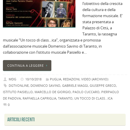
l’obiettivo della crescita
B
della cultura e della
C
formazione musicale. E’
L
stata presentata a
C
Palazzo di Città, a
B
Taranto, la rassegna
c
musicale “Un tocco di class…ica”, organizzata e promossa
la
dall’associazione musicale Domenico Savino di Taranto, in
n
collaborazione con l’istituto musicale Paisiello e…
U
H
CONTINUA A LEGGERE
B
:
MDG
10/10/2018
PUGLIA
,
REDAZIONI
,
VIDEO (ARCHIVIO)
p
DGTVONLINE
,
DOMENICO SAVINO
,
GABRIELE MAGGI
,
GIUSEPPE GRECO
,
il
ISTITUTO PAISIELLO
,
MARCELLO DE GIORGIO
,
PAOLO CUCCARO
,
PIERPAOLO
2
DE PADOVA
,
RAFFAELLA CAPRIGLIA
,
TARANTO
,
UN TOCCO DI CLASS...ICA
a
0
B
f
ARTICOLI RECENTI
al
M