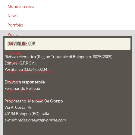
Mondo in rosa
News
Portfolio
Puglia
DGTVONLINE.COM
Redazioni
Speciali
Rivista telematica (Reg.ne Tribunale di Bologna n. 8025/2009)
Sport
Editore: G.F.R S.r.l.
Partita Iva 03334250234
That's Bologna Magazine
Veneto
Direttore responsabile
Ferdinando Pelliccia
Video (archivio)
Video in primo piano
Proprietario: Marcello De Giorgio
Via A. Costa, 78
40134 Bologna (BO) Italia
E-mail: redazione@dgtvonline.com