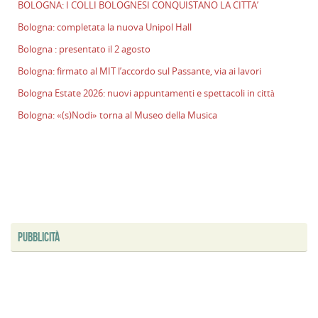
BOLOGNA: I COLLI BOLOGNESI CONQUISTANO LA CITTA’
l
Bologna: completata la nuova Unipol Hall
s
P
Bologna : presentato il 2 agosto
v
Bologna: firmato al MIT l’accordo sul Passante, via ai lavori
ai
l
Bologna Estate 2026: nuovi appuntamenti e spettacoli in città
B
Bologna: «(s)Nodi» torna al Museo della Musica
E
2
n
a
e
s
i
ci
PUBBLICITÀ