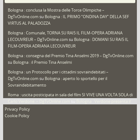
Puglia
(30)
Bologna : conclusa la Mostra delle Torce Olimpiche –
Redazioni
(1.050)
DgTvOnline.com
su
Bologna : IL PRIMO “ONDINA DAY” DELLA SEF
Speciali
(22)
VIRTUS AL PALADOZZA
Sport
(61)
Bologna : Comunale, TORNA SU RAI5 IL FILM-OPERA ADRIANA
LECOUVREUR – DgTvOnline.com
su
Bologna : DOMANI SU RAI5 IL
That's Bologna Magazine
(25)
FILM-OPERA ADRIANA LECOUVREUR
Veneto
(12)
Bologna : consegna del Premio Tina Anselmi 2019 – DgTvOnline.com
Video (archivio)
(263)
su
Bologna : il Premio Tina Anselmi
Video in primo piano
(6)
Bologna : un Protocollo per i cittadini sovraindebitati –
DgTvOnline.com
su
Bologna : aperto lo sportello per il
Sovraindebitamento
Roma : uscita posticipata in sala del film SI VIVE UNA VOLTA SOLA di
Carlo Verdone. – DgTvOnline.com
su
Bologna : Verdone presenta il
nuovo film
Privacy Policy
Cookie Policy