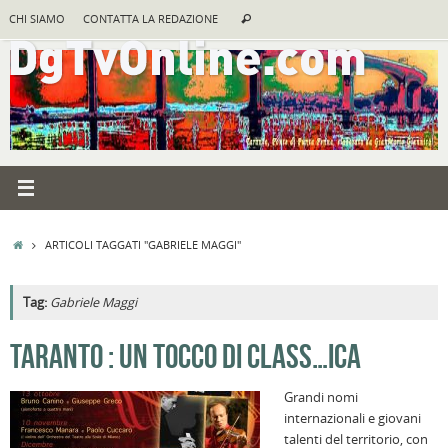
Vai
Cerca:
CHI SIAMO
CONTATTA LA REDAZIONE
Cerca
al
contenuto
HOME
ARTICOLI TAGGATI "GABRIELE MAGGI"
Tag:
Gabriele Maggi
A
TARANTO : UN TOCCO DI CLASS…ICA
R
Grandi nomi
B
internazionali e giovani
I
talenti del territorio, con
C