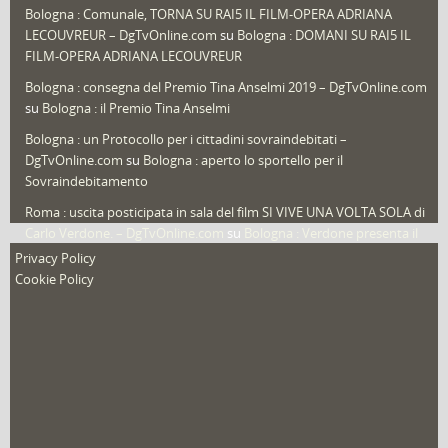
Sport
(61)
Bologna : Comunale, TORNA SU RAI5 IL FILM-OPERA ADRIANA
LECOUVREUR – DgTvOnline.com
su
Bologna : DOMANI SU RAI5 IL
That's Bologna Magazine
(25)
FILM-OPERA ADRIANA LECOUVREUR
Veneto
(12)
Bologna : consegna del Premio Tina Anselmi 2019 – DgTvOnline.com
Video (archivio)
(263)
su
Bologna : il Premio Tina Anselmi
Video in primo piano
(6)
Bologna : un Protocollo per i cittadini sovraindebitati –
DgTvOnline.com
su
Bologna : aperto lo sportello per il
Sovraindebitamento
Roma : uscita posticipata in sala del film SI VIVE UNA VOLTA SOLA di
Carlo Verdone. – DgTvOnline.com
su
Bologna : Verdone presenta il
nuovo film
Privacy Policy
Cookie Policy