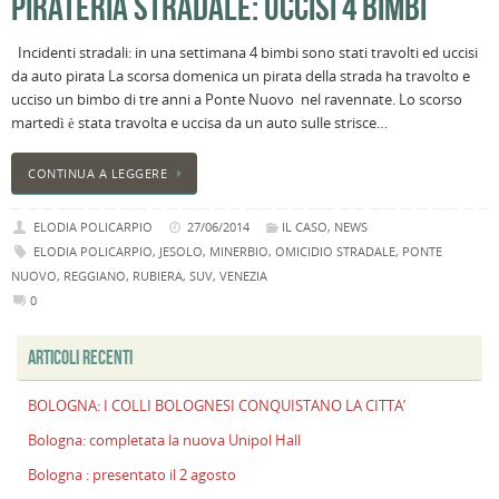
PIRATERIA STRADALE: UCCISI 4 BIMBI
l
s
Incidenti stradali: in una settimana 4 bimbi sono stati travolti ed uccisi
P
da auto pirata La scorsa domenica un pirata della strada ha travolto e
v
ucciso un bimbo di tre anni a Ponte Nuovo nel ravennate. Lo scorso
ai
martedì è stata travolta e uccisa da un auto sulle strisce…
l
B
CONTINUA A LEGGERE
E
2
ELODIA POLICARPIO
27/06/2014
IL CASO
,
NEWS
n
ELODIA POLICARPIO
,
JESOLO
,
MINERBIO
,
OMICIDIO STRADALE
,
PONTE
a
NUOVO
,
REGGIANO
,
RUBIERA
,
SUV
,
VENEZIA
e
0
s
i
ARTICOLI RECENTI
ci
BOLOGNA: I COLLI BOLOGNESI CONQUISTANO LA CITTA’
Bologna: completata la nuova Unipol Hall
Bologna : presentato il 2 agosto