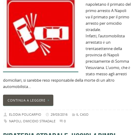
napoletano il primato del
B
primo arresto A Napoli
C
va il primato per il primo
L
arresto per omicidio
C
stradale.
B
Infatti, l’automobilista
c
arrestato è un
la
trentasettenne della
n
provincia di Napoli
U
precisamente di Somma
H
Vesuviana. L’uomo, che è
stato messo agli arresti
B
domiciliari, si sarebbe reso responsabile della morte di un altro
:
automobilista…
p
il
2
CONTINUA A LEGGERE
a
ELODIA POLICARPIO
29/03/2016
IL CASO
B
NAPOLI
,
OMICIDIO STRADALE
0
f
al
M