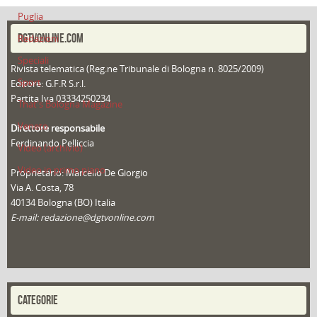
Puglia
DGTVONLINE.COM
Redazioni
Speciali
Rivista telematica (Reg.ne Tribunale di Bologna n. 8025/2009)
Sport
Editore: G.F.R S.r.l.
Partita Iva 03334250234
That's Bologna Magazine
Veneto
Direttore responsabile
Ferdinando Pelliccia
Video (archivio)
Video in primo piano
Proprietario: Marcello De Giorgio
Via A. Costa, 78
40134 Bologna (BO) Italia
E-mail: redazione@dgtvonline.com
CATEGORIE