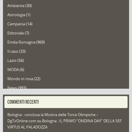
Ambiente
(30)
Astrologia
(1)
Campania
(14)
Editoriale
(7)
Emilia Romagna
(969)
Il caso
(33)
Lazio
(56)
MODA
(6)
Mondo in rosa
(22)
News
(993)
Portfolio
(1)
COMMENTI RECENTI
Puglia
(30)
Bologna : conclusa la Mostra delle Torce Olimpiche –
Redazioni
(1.050)
DgTvOnline.com
su
Bologna : IL PRIMO “ONDINA DAY” DELLA SEF
Speciali
(22)
VIRTUS AL PALADOZZA