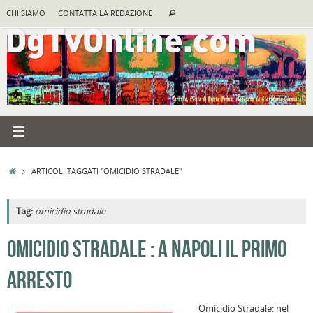
Vai
Cerca:
CHI SIAMO
CONTATTA LA REDAZIONE
Cerca
al
contenuto
HOME
ARTICOLI TAGGATI "OMICIDIO STRADALE"
Tag:
omicidio stradale
A
OMICIDIO STRADALE : A NAPOLI IL PRIMO
R
ARRESTO
B
I
Omicidio Stradale: nel
C