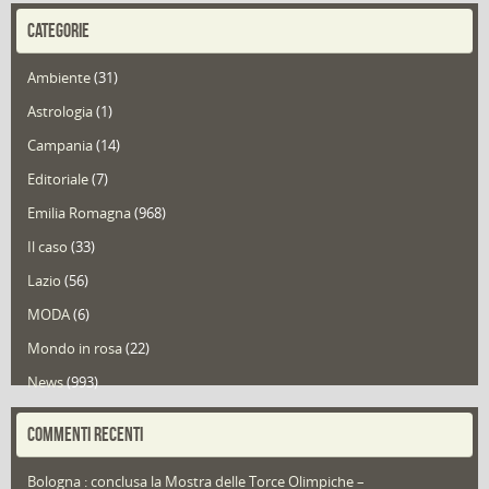
CATEGORIE
Ambiente
(31)
Astrologia
(1)
Campania
(14)
Editoriale
(7)
Emilia Romagna
(968)
Il caso
(33)
Lazio
(56)
MODA
(6)
Mondo in rosa
(22)
News
(993)
Portfolio
(1)
COMMENTI RECENTI
Puglia
(30)
Bologna : conclusa la Mostra delle Torce Olimpiche –
Redazioni
(1.049)