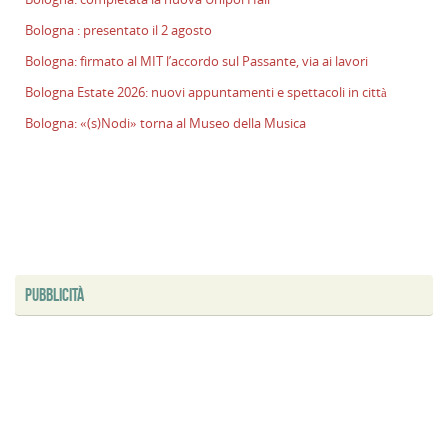
l
Bologna : presentato il 2 agosto
s
P
Bologna: firmato al MIT l’accordo sul Passante, via ai lavori
v
Bologna Estate 2026: nuovi appuntamenti e spettacoli in città
ai
l
Bologna: «(s)Nodi» torna al Museo della Musica
B
E
2
n
a
e
s
PUBBLICITÀ
i
ci