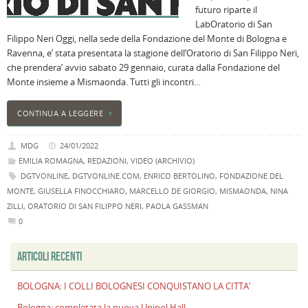
futuro riparte il
B
LabOratorio di San
C
Filippo Neri Oggi, nella sede della Fondazione del Monte di Bologna e
L
Ravenna, e’ stata presentata la stagione dell’Oratorio di San Filippo Neri,
C
che prendera’ avvio sabato 29 gennaio, curata dalla Fondazione del
B
Monte insieme a Mismaonda. Tutti gli incontri…
c
la
CONTINUA A LEGGERE
n
U
MDG
24/01/2022
H
EMILIA ROMAGNA
,
REDAZIONI
,
VIDEO (ARCHIVIO)
B
DGTVONLINE
,
DGTVONLINE.COM
,
ENRICO BERTOLINO
,
FONDAZIONE DEL
:
MONTE
,
GIUSELLA FINOCCHIARO
,
MARCELLO DE GIORGIO
,
MISMAONDA
,
NINA
p
ZILLI
,
ORATORIO DI SAN FILIPPO NERI
,
PAOLA GASSMAN
il
0
2
a
ARTICOLI RECENTI
B
f
BOLOGNA: I COLLI BOLOGNESI CONQUISTANO LA CITTA’
al
M
Bologna: completata la nuova Unipol Hall