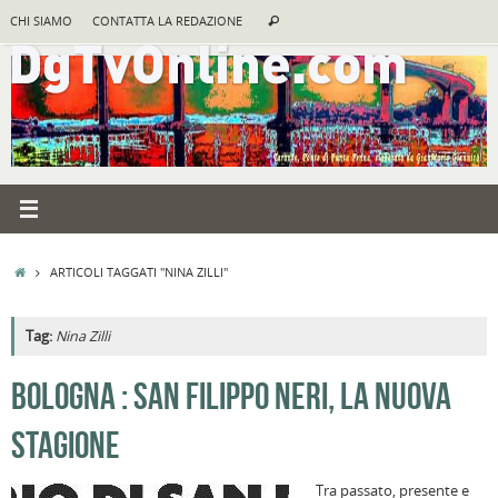
Vai
Cerca:
CHI SIAMO
CONTATTA LA REDAZIONE
Cerca
al
contenuto
HOME
ARTICOLI TAGGATI "NINA ZILLI"
Tag:
Nina Zilli
A
BOLOGNA : SAN FILIPPO NERI, LA NUOVA
R
STAGIONE
B
I
Tra passato, presente e
C