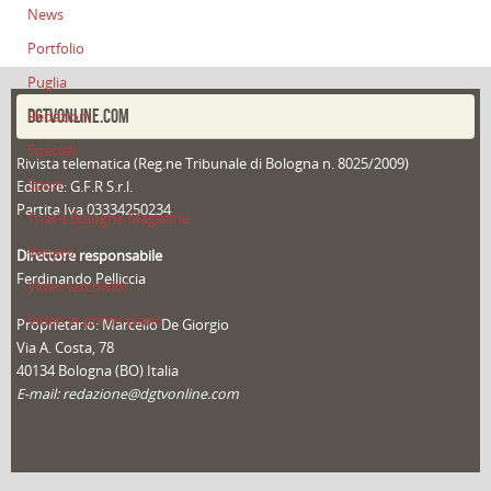
News
Portfolio
Puglia
DGTVONLINE.COM
Redazioni
Speciali
Rivista telematica (Reg.ne Tribunale di Bologna n. 8025/2009)
Sport
Editore: G.F.R S.r.l.
Partita Iva 03334250234
That's Bologna Magazine
Veneto
Direttore responsabile
Ferdinando Pelliccia
Video (archivio)
Video in primo piano
Proprietario: Marcello De Giorgio
Via A. Costa, 78
40134 Bologna (BO) Italia
E-mail: redazione@dgtvonline.com