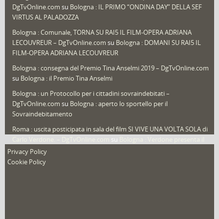
DgTvOnline.com
su
Bologna : IL PRIMO “ONDINA DAY” DELLA SEF
Speciali
(22)
VIRTUS AL PALADOZZA
Sport
(61)
Bologna : Comunale, TORNA SU RAI5 IL FILM-OPERA ADRIANA
LECOUVREUR – DgTvOnline.com
su
Bologna : DOMANI SU RAI5 IL
That's Bologna Magazine
(25)
FILM-OPERA ADRIANA LECOUVREUR
Veneto
(12)
Bologna : consegna del Premio Tina Anselmi 2019 – DgTvOnline.com
Video (archivio)
(263)
su
Bologna : il Premio Tina Anselmi
Video in primo piano
(6)
Bologna : un Protocollo per i cittadini sovraindebitati –
DgTvOnline.com
su
Bologna : aperto lo sportello per il
Sovraindebitamento
Roma : uscita posticipata in sala del film SI VIVE UNA VOLTA SOLA di
Carlo Verdone. – DgTvOnline.com
su
Bologna : Verdone presenta il
nuovo film
Privacy Policy
Cookie Policy