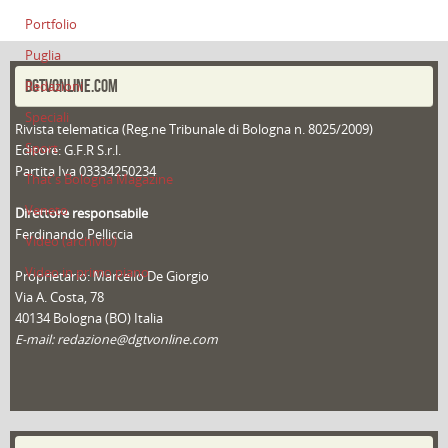
Portfolio
Puglia
DGTVONLINE.COM
Redazioni
Speciali
Rivista telematica (Reg.ne Tribunale di Bologna n. 8025/2009)
Sport
Editore: G.F.R S.r.l.
Partita Iva 03334250234
That's Bologna Magazine
Veneto
Direttore responsabile
Ferdinando Pelliccia
Video (archivio)
Video in primo piano
Proprietario: Marcello De Giorgio
Via A. Costa, 78
40134 Bologna (BO) Italia
E-mail: redazione@dgtvonline.com