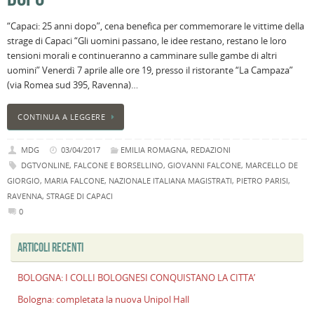
B
“Capaci: 25 anni dopo”, cena benefica per commemorare le vittime della
C
strage di Capaci “Gli uomini passano, le idee restano, restano le loro
L
tensioni morali e continueranno a camminare sulle gambe di altri
C
uomini” Venerdì 7 aprile alle ore 19, presso il ristorante “La Campaza”
B
(via Romea sud 395, Ravenna)…
c
la
CONTINUA A LEGGERE
n
U
MDG
03/04/2017
EMILIA ROMAGNA
,
REDAZIONI
H
DGTVONLINE
,
FALCONE E BORSELLINO
,
GIOVANNI FALCONE
,
MARCELLO DE
B
GIORGIO
,
MARIA FALCONE
,
NAZIONALE ITALIANA MAGISTRATI
,
PIETRO PARISI
,
:
RAVENNA
,
STRAGE DI CAPACI
p
0
il
2
a
ARTICOLI RECENTI
B
BOLOGNA: I COLLI BOLOGNESI CONQUISTANO LA CITTA’
f
al
Bologna: completata la nuova Unipol Hall
M