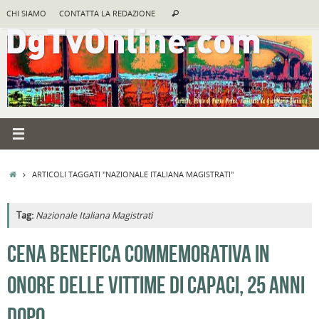
Vai
Cerca:
CHI SIAMO
CONTATTA LA REDAZIONE
Cerca
al
contenuto
HOME
ARTICOLI TAGGATI "NAZIONALE ITALIANA MAGISTRATI"
Tag:
Nazionale Italiana Magistrati
A
CENA BENEFICA COMMEMORATIVA IN
R
ONORE DELLE VITTIME DI CAPACI, 25 ANNI
B
I
DOPO
C