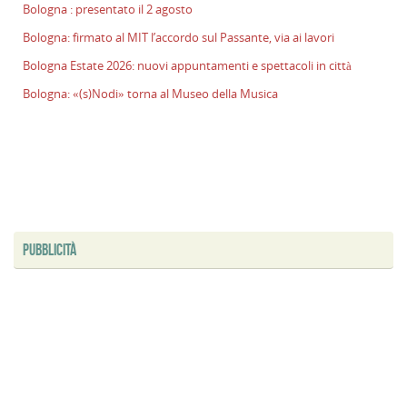
Bologna : presentato il 2 agosto
l
s
Bologna: firmato al MIT l’accordo sul Passante, via ai lavori
P
Bologna Estate 2026: nuovi appuntamenti e spettacoli in città
v
ai
Bologna: «(s)Nodi» torna al Museo della Musica
l
B
E
2
n
a
e
PUBBLICITÀ
s
i
ci