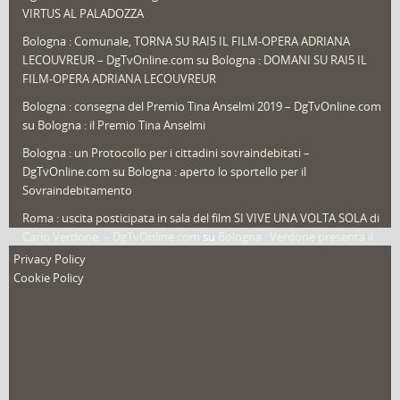
Speciali
(22)
VIRTUS AL PALADOZZA
Sport
(61)
Bologna : Comunale, TORNA SU RAI5 IL FILM-OPERA ADRIANA
LECOUVREUR – DgTvOnline.com
su
Bologna : DOMANI SU RAI5 IL
That's Bologna Magazine
(25)
FILM-OPERA ADRIANA LECOUVREUR
Veneto
(12)
Bologna : consegna del Premio Tina Anselmi 2019 – DgTvOnline.com
Video (archivio)
(263)
su
Bologna : il Premio Tina Anselmi
Video in primo piano
(6)
Bologna : un Protocollo per i cittadini sovraindebitati –
DgTvOnline.com
su
Bologna : aperto lo sportello per il
Sovraindebitamento
Roma : uscita posticipata in sala del film SI VIVE UNA VOLTA SOLA di
Carlo Verdone. – DgTvOnline.com
su
Bologna : Verdone presenta il
nuovo film
Privacy Policy
Cookie Policy