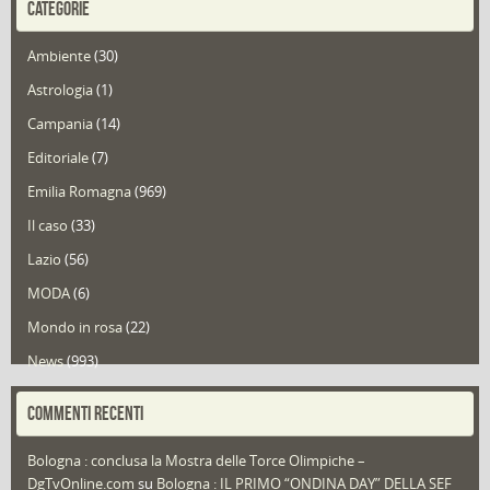
CATEGORIE
Ambiente
(30)
Astrologia
(1)
Campania
(14)
Editoriale
(7)
Emilia Romagna
(969)
Il caso
(33)
Lazio
(56)
MODA
(6)
Mondo in rosa
(22)
News
(993)
Portfolio
(1)
COMMENTI RECENTI
Puglia
(30)
Bologna : conclusa la Mostra delle Torce Olimpiche –
Redazioni
(1.050)
DgTvOnline.com
su
Bologna : IL PRIMO “ONDINA DAY” DELLA SEF