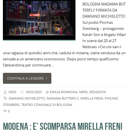
BOLOGNA MADAMA BUT
B
TERFLY FIRMATA DA
C
DAMIANO MICHIELETTO
L
Sul podio Pinchas
C
Steinberg – protagonisti
B
Karah Son e Angelo Villari
c
In scena dal 20 al 27
la
febbraio «Cio-cio-san è
n
una ragazza di quindici anni che, caduta in miseria, viene venduta da un
U
sensale a un americano sconosciuto. Dopo poco tempo quell’uomo
H
l’abbandona per continuare…
B
:
CONTINUA A LEGGERE
p
il
MDG
18/02/2020
EMILIA ROMAGNA
,
NEWS
,
REDAZIONI
2
DAMIANO MICHIELETTO
,
MADAMA BUTTERFLY
,
MIRELLA FRENI
,
PINCHAS
a
STEINBERG
,
TEATRO COMUNALE DI BOLOGNA
B
0
f
al
MODENA : E’ SCOMPARSA MIRELLA FRENI
M