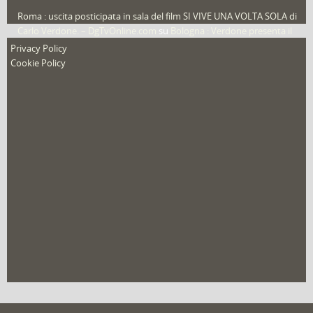
Roma : uscita posticipata in sala del film SI VIVE UNA VOLTA SOLA di
Carlo Verdone. – DgTvOnline.com
su
Bologna : Verdone presenta il
nuovo film
Privacy Policy
Cookie Policy