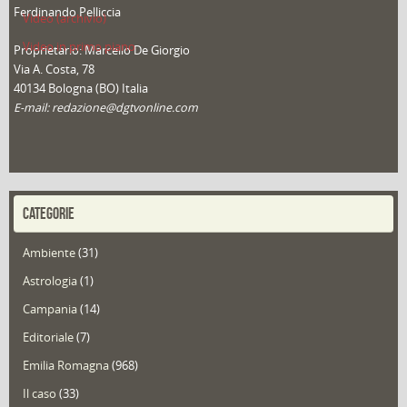
Ferdinando Pelliccia
Video (archivio)
Video in primo piano
Proprietario: Marcello De Giorgio
Via A. Costa, 78
40134 Bologna (BO) Italia
E-mail: redazione@dgtvonline.com
CATEGORIE
Ambiente
(31)
Astrologia
(1)
Campania
(14)
Editoriale
(7)
Emilia Romagna
(968)
Il caso
(33)