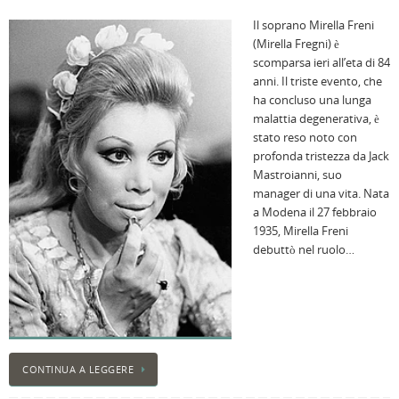
l
Il soprano Mirella Freni
s
(Mirella Fregni) è
P
scomparsa ieri all’eta di 84
v
anni. Il triste evento, che
ai
ha concluso una lunga
l
malattia degenerativa, è
B
stato reso noto con
E
profonda tristezza da Jack
2
Mastroianni, suo
n
manager di una vita. Nata
a
a Modena il 27 febbraio
e
1935, Mirella Freni
s
debuttò nel ruolo…
i
ci
CONTINUA A LEGGERE