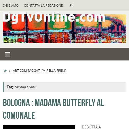
Vai
Cerca:
CHI SIAMO
CONTATTA LA REDAZIONE
Cerca
al
contenuto
HOME
ARTICOLI TAGGATI "MIRELLA FRENI"
Tag:
Mirella Freni
A
BOLOGNA : MADAMA BUTTERFLY AL
R
COMUNALE
B
I
DEBUTTA A
C