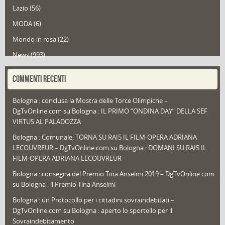
Lazio
(56)
MODA
(6)
Mondo in rosa
(22)
News
(993)
Portfolio
(1)
COMMENTI RECENTI
Puglia
(30)
Bologna : conclusa la Mostra delle Torce Olimpiche –
Redazioni
(1.049)
DgTvOnline.com
su
Bologna : IL PRIMO “ONDINA DAY” DELLA SEF
Speciali
(22)
VIRTUS AL PALADOZZA
Sport
(61)
Bologna : Comunale, TORNA SU RAI5 IL FILM-OPERA ADRIANA
LECOUVREUR – DgTvOnline.com
su
Bologna : DOMANI SU RAI5 IL
That's Bologna Magazine
(25)
FILM-OPERA ADRIANA LECOUVREUR
Veneto
(12)
Bologna : consegna del Premio Tina Anselmi 2019 – DgTvOnline.com
Video (archivio)
(263)
su
Bologna : il Premio Tina Anselmi
Video in primo piano
(6)
Bologna : un Protocollo per i cittadini sovraindebitati –
DgTvOnline.com
su
Bologna : aperto lo sportello per il
Sovraindebitamento