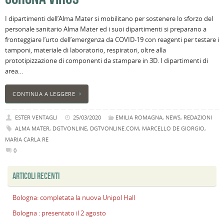
n
I dipartimenti dell’Alma Mater si mobilitano per sostenere lo sforzo del
U
personale sanitario Alma Mater ed i suoi dipartimenti si preparano a
H
fronteggiare l’urto dell’emergenza da COVID-19 con reagenti per testare i
B
tamponi, materiale di laboratorio, respiratori, oltre alla
:
prototipizzazione di componenti da stampare in 3D. I dipartimenti di
p
area…
il
2
CONTINUA A LEGGERE
a
B
ESTER VENTAGLI
25/03/2020
EMILIA ROMAGNA
,
NEWS
,
REDAZIONI
f
ALMA MATER
,
DGTVONLINE
,
DGTVONLINE.COM
,
MARCELLO DE GIORGIO
,
al
MARIA CARLA RE
M
0
l
s
ARTICOLI RECENTI
P
v
ai
Bologna: completata la nuova Unipol Hall
l
Bologna : presentato il 2 agosto
B