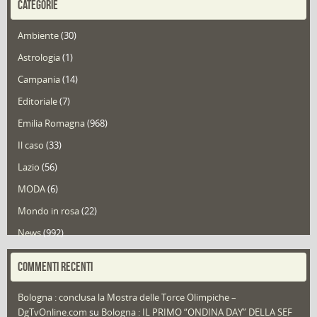
CATEGORIE
Ambiente
(30)
Astrologia
(1)
Campania
(14)
Editoriale
(7)
Emilia Romagna
(968)
Il caso
(33)
Lazio
(56)
MODA
(6)
Mondo in rosa
(22)
News
(992)
Portfolio
(1)
COMMENTI RECENTI
Puglia
(30)
Bologna : conclusa la Mostra delle Torce Olimpiche –
Redazioni
(1.049)
DgTvOnline.com
su
Bologna : IL PRIMO “ONDINA DAY” DELLA SEF