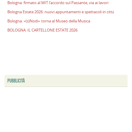
Bologna: firmato al MIT l’accordo sul Passante, via ai lavori
E
2
Bologna Estate 2026: nuovi appuntamenti e spettacoli in città
n
Bologna: «(s)Nodi» torna al Museo della Musica
a
e
BOLOGNA: IL CARTELLONE ESTATE 2026
s
i
ci
B
«
t
al
PUBBLICITÀ
M
d
M