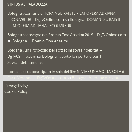
Speciali
(22)
VIRTUS AL PALADOZZA
Sport
(61)
Bologna : Comunale, TORNA SU RAI5 IL FILM-OPERA ADRIANA
LECOUVREUR – DgTvOnline.com
su
Bologna : DOMANI SU RAI5 IL
That's Bologna Magazine
(25)
FILM-OPERA ADRIANA LECOUVREUR
Veneto
(12)
Bologna : consegna del Premio Tina Anselmi 2019 – DgTvOnline.com
Video (archivio)
(263)
su
Bologna : il Premio Tina Anselmi
Video in primo piano
(6)
Bologna : un Protocollo per i cittadini sovraindebitati –
DgTvOnline.com
su
Bologna : aperto lo sportello per il
Sovraindebitamento
Roma : uscita posticipata in sala del film SI VIVE UNA VOLTA SOLA di
Carlo Verdone. – DgTvOnline.com
su
Bologna : Verdone presenta il
nuovo film
Privacy Policy
Cookie Policy