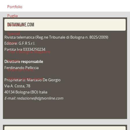
Portfolio
Puglia
DGTVONLINE.COM
Redazioni
Speciali
Rivista telematica (Reg.ne Tribunale di Bologna n. 8025/2009)
Sport
Editore: G.F.R S.r.l.
Partita Iva 03334250234
That's Bologna Magazine
Veneto
Direttore responsabile
Ferdinando Pelliccia
Video (archivio)
Video in primo piano
Proprietario: Marcello De Giorgio
Via A. Costa, 78
40134 Bologna (BO) Italia
E-mail: redazione@dgtvonline.com