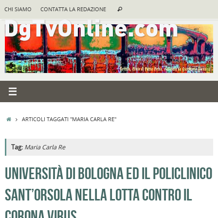
Vai
Cerca:
CHI SIAMO
CONTATTA LA REDAZIONE
Cerca
al
contenuto
HOME
ARTICOLI TAGGATI "MARIA CARLA RE"
Tag:
Maria Carla Re
A
UNIVERSITÀ DI BOLOGNA ED IL POLICLINICO
R
SANT’ORSOLA NELLA LOTTA CONTRO IL
B
c
CORONA VIRUS
la