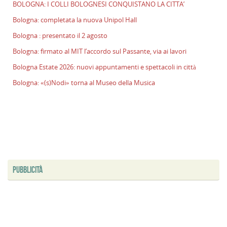
BOLOGNA: I COLLI BOLOGNESI CONQUISTANO LA CITTA’
l
s
Bologna: completata la nuova Unipol Hall
P
Bologna : presentato il 2 agosto
v
Bologna: firmato al MIT l’accordo sul Passante, via ai lavori
ai
l
Bologna Estate 2026: nuovi appuntamenti e spettacoli in città
B
Bologna: «(s)Nodi» torna al Museo della Musica
E
2
n
a
e
s
i
ci
PUBBLICITÀ