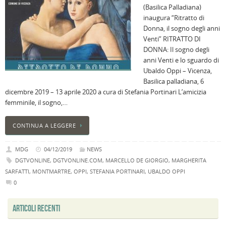
(Basilica Palladiana)
B
inaugura “Ritratto di
C
Donna, il sogno degli anni
L
Venti” RITRATTO DI
C
DONNA: Il sogno degli
B
anni Venti e lo sguardo di
c
Ubaldo Oppi – Vicenza,
la
Basilica palladiana, 6
n
dicembre 2019 – 13 aprile 2020 a cura di Stefania Portinari L’amicizia
U
femminile, il sogno,…
H
B
CONTINUA A LEGGERE
:
p
MDG
04/12/2019
NEWS
il
DGTVONLINE
,
DGTVONLINE.COM
,
MARCELLO DE GIORGIO
,
MARGHERITA
2
SARFATTI
,
MONTMARTRE
,
OPPI
,
STEFANIA PORTINARI
,
UBALDO OPPI
a
0
B
f
ARTICOLI RECENTI
al
M