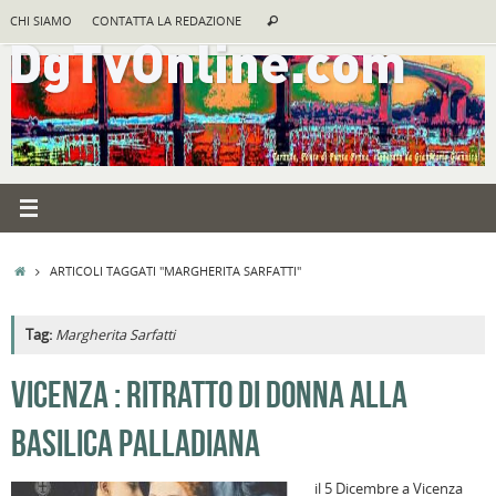
Vai
Cerca:
CHI SIAMO
CONTATTA LA REDAZIONE
Cerca
al
contenuto
HOME
ARTICOLI TAGGATI "MARGHERITA SARFATTI"
Tag:
Margherita Sarfatti
A
VICENZA : RITRATTO DI DONNA ALLA
R
BASILICA PALLADIANA
B
I
il 5 Dicembre a Vicenza
C