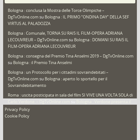
Puglia
(30)
Bologna : conclusa la Mostra delle Torce Olimpiche –
Redazioni
(1.050)
DgTvOnline.com
su
Bologna : IL PRIMO “ONDINA DAY” DELLA SEF
Speciali
(22)
VIRTUS AL PALADOZZA
Sport
(61)
Bologna : Comunale, TORNA SU RAI5 IL FILM-OPERA ADRIANA
LECOUVREUR – DgTvOnline.com
su
Bologna : DOMANI SU RAI5 IL
That's Bologna Magazine
(25)
FILM-OPERA ADRIANA LECOUVREUR
Veneto
(12)
Bologna : consegna del Premio Tina Anselmi 2019 – DgTvOnline.com
Video (archivio)
(263)
su
Bologna : il Premio Tina Anselmi
Video in primo piano
(6)
Bologna : un Protocollo per i cittadini sovraindebitati –
DgTvOnline.com
su
Bologna : aperto lo sportello per il
Sovraindebitamento
Roma : uscita posticipata in sala del film SI VIVE UNA VOLTA SOLA di
Carlo Verdone. – DgTvOnline.com
su
Bologna : Verdone presenta il
nuovo film
Privacy Policy
Cookie Policy