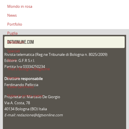
Mondo in rosa
News
Portfolio
Puglia
DGTVONLINE.COM
Redazioni
Speciali
Rivista telematica (Reg.ne Tribunale di Bologna n. 8025/2009)
Sport
Editore: G.F.R S.r.l.
Partita Iva 03334250234
That's Bologna Magazine
Veneto
Direttore responsabile
Ferdinando Pelliccia
Video (archivio)
Video in primo piano
Proprietario: Marcello De Giorgio
Via A. Costa, 78
40134 Bologna (BO) Italia
E-mail: redazione@dgtvonline.com