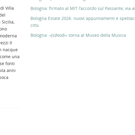
di Villa
Bologna: firmato al MIT l’accordo sul Passante, via ai
del
Bologna Estate 2026: nuovi appuntamenti e spettaco
 Sicilia,
città
ono
Bologna: «(s)Nodi» torna al Museo della Musica
e moderna
ezzi Il
on nacque
 come una
e fonti
ila anni
epoca