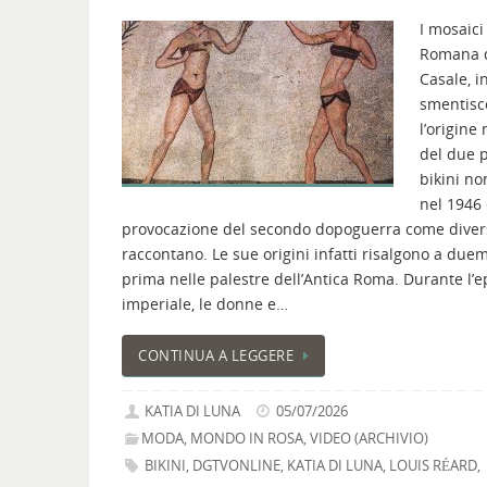
I mosaici 
Romana 
Casale, in
smentisc
l’origin
del due p
bikini n
nel 1946
provocazione del secondo dopoguerra come divers
raccontano. Le sue origini infatti risalgono a duem
prima nelle palestre dell’Antica Roma. Durante l’
imperiale, le donne e…
CONTINUA A LEGGERE
KATIA DI LUNA
05/07/2026
MODA
,
MONDO IN ROSA
,
VIDEO (ARCHIVIO)
BIKINI
,
DGTVONLINE
,
KATIA DI LUNA
,
LOUIS RÉARD
,