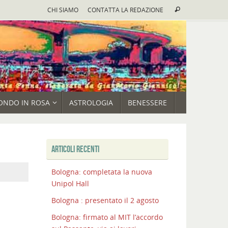
Cerca:
CHI SIAMO
CONTATTA LA REDAZIONE
Cerca
ONDO IN ROSA
ASTROLOGIA
BENESSERE
ARTICOLI RECENTI
Bologna: completata la nuova
Unipol Hall
Bologna : presentato il 2 agosto
Bologna: firmato al MIT l’accordo