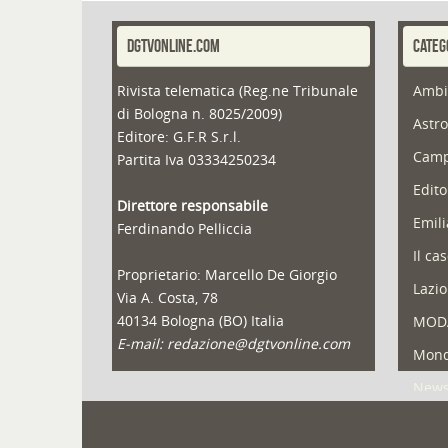
DGTVONLINE.COM
CATEG
Rivista telematica (Reg.ne Tribunale
Ambi
di Bologna n. 8025/2009)
Astro
Editore: G.F.R S.r.l.
Camp
Partita Iva 03334250234
Edito
Direttore responsabile
Emil
Ferdinando Pelliccia
Il ca
Proprietario: Marcello De Giorgio
Lazio
Via A. Costa, 78
40134 Bologna (BO) Italia
MOD
E-mail: redazione@dgtvonline.com
Mond
New
Portf