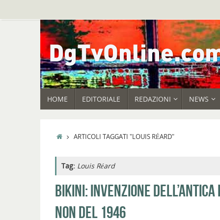
Vai
al
contenuto
VAI
HOME
EDITORIALE
REDAZIONI
NEWS
AL
CONTENUTO
HOME
ARTICOLI TAGGATI "LOUIS RÉARD"
Tag:
Louis Réard
BIKINI: INVENZIONE DELL’ANTICA
NON DEL 1946