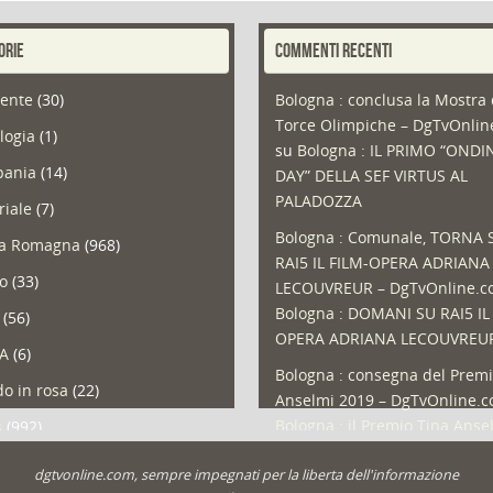
ORIE
COMMENTI RECENTI
ente
(30)
Bologna : conclusa la Mostra 
Torce Olimpiche – DgTvOnli
logia
(1)
su
Bologna : IL PRIMO “ONDI
ania
(14)
DAY” DELLA SEF VIRTUS AL
PALADOZZA
riale
(7)
Bologna : Comunale, TORNA 
ia Romagna
(968)
RAI5 IL FILM-OPERA ADRIANA
so
(33)
LECOUVREUR – DgTvOnline.
Bologna : DOMANI SU RAI5 IL
(56)
OPERA ADRIANA LECOUVREU
A
(6)
Bologna : consegna del Premi
o in rosa
(22)
Anselmi 2019 – DgTvOnline.
Bologna : il Premio Tina Anse
s
(992)
Bologna : un Protocollo per i
olio
(1)
dgtvonline.com, sempre impegnati per la liberta dell'informazione
cittadini sovraindebitati –