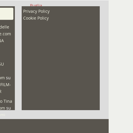
Puglia
Privacy Policy
Redazioni
Cookie Policy
Speciali
delle
ne.com
Sport
NA
That's Bologna Magazine
Veneto
SU
Video (archivio)
Video in primo piano
com
su
 FILM-
R
o Tina
com
su
lmi