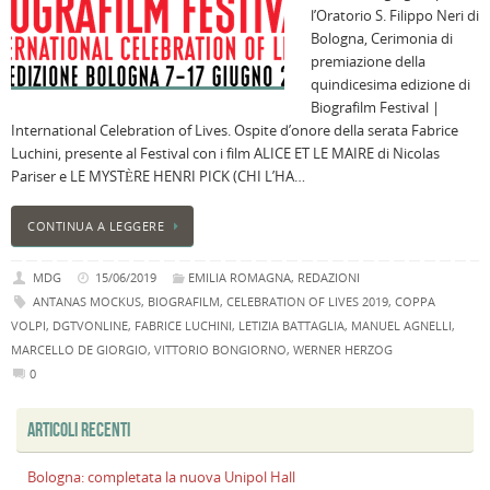
l’Oratorio S. Filippo Neri di
n
Bologna, Cerimonia di
U
premiazione della
H
quindicesima edizione di
B
Biografilm Festival |
:
International Celebration of Lives. Ospite d’onore della serata Fabrice
p
Luchini, presente al Festival con i film ALICE ET LE MAIRE di Nicolas
il
Pariser e LE MYSTÈRE HENRI PICK (CHI L’HA…
2
a
CONTINUA A LEGGERE
B
f
MDG
15/06/2019
EMILIA ROMAGNA
,
REDAZIONI
al
ANTANAS MOCKUS
,
BIOGRAFILM
,
CELEBRATION OF LIVES 2019
,
COPPA
M
VOLPI
,
DGTVONLINE
,
FABRICE LUCHINI
,
LETIZIA BATTAGLIA
,
MANUEL AGNELLI
,
l
MARCELLO DE GIORGIO
,
VITTORIO BONGIORNO
,
WERNER HERZOG
s
0
P
v
ARTICOLI RECENTI
ai
l
Bologna: completata la nuova Unipol Hall
B