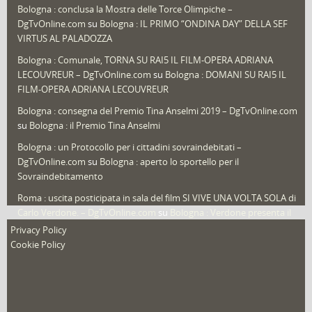
Bologna : conclusa la Mostra delle Torce Olimpiche –
Redazioni
(1.049)
DgTvOnline.com
su
Bologna : IL PRIMO “ONDINA DAY” DELLA SEF
Speciali
(22)
VIRTUS AL PALADOZZA
Sport
(61)
Bologna : Comunale, TORNA SU RAI5 IL FILM-OPERA ADRIANA
LECOUVREUR – DgTvOnline.com
su
Bologna : DOMANI SU RAI5 IL
That's Bologna Magazine
(25)
FILM-OPERA ADRIANA LECOUVREUR
Veneto
(12)
Bologna : consegna del Premio Tina Anselmi 2019 – DgTvOnline.com
Video (archivio)
(263)
su
Bologna : il Premio Tina Anselmi
Video in primo piano
(6)
Bologna : un Protocollo per i cittadini sovraindebitati –
DgTvOnline.com
su
Bologna : aperto lo sportello per il
Sovraindebitamento
Roma : uscita posticipata in sala del film SI VIVE UNA VOLTA SOLA di
Carlo Verdone. – DgTvOnline.com
su
Bologna : Verdone presenta il
nuovo film
Privacy Policy
Cookie Policy