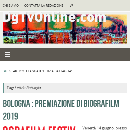
Vai
Cerca:
CHI SIAMO
CONTATTA LA REDAZIONE
Cerca
al
contenuto
HOME
ARTICOLI TAGGATI "LETIZIA BATTAGLIA"
Tag:
Letizia Battaglia
A
BOLOGNA : PREMIAZIONE DI BIOGRAFILM
R
2019
B
c
Venerdì 14 giugno, presso
la