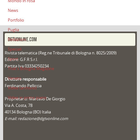
Mondo in rosa
News
Portfolio
Puglia
DGTVONLINE.COM
Redazioni
Speciali
Rivista telematica (Reg.ne Tribunale di Bologna n. 8025/2009)
Sport
Editore: G.F.R S.r.l.
Partita Iva 03334250234
That's Bologna Magazine
Veneto
Direttore responsabile
Ferdinando Pelliccia
Video (archivio)
Video in primo piano
Proprietario: Marcello De Giorgio
Via A. Costa, 78
40134 Bologna (BO) Italia
E-mail: redazione@dgtvonline.com