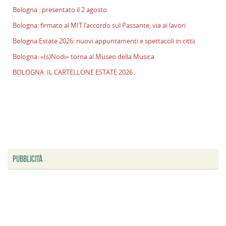
E
Bologna : presentato il 2 agosto
2
Bologna: firmato al MIT l’accordo sul Passante, via ai lavori
n
a
Bologna Estate 2026: nuovi appuntamenti e spettacoli in città
e
Bologna: «(s)Nodi» torna al Museo della Musica
s
BOLOGNA: IL CARTELLONE ESTATE 2026
i
ci
B
«
t
al
M
d
PUBBLICITÀ
M