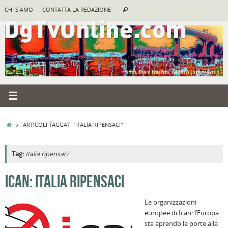
Vai
Cerca:
CHI SIAMO
CONTATTA LA REDAZIONE
Cerca
al
contenuto
HOME
ARTICOLI TAGGATI "ITALIA RIPENSACI"
Tag:
Italia ripensaci
A
ICAN: ITALIA RIPENSACI
R
Le organizzazioni
B
europee di Ican: l’Europa
I
sta aprendo le porte alla
C