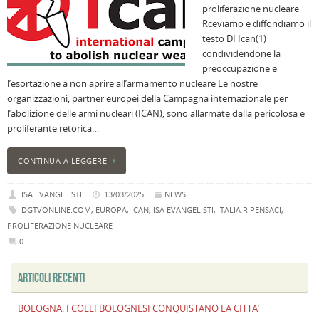
proliferazione nucleare
B
Rceviamo e diffondiamo il
C
testo DI Ican(1)
L
condividendone la
C
preoccupazione e
B
l’esortazione a non aprire all’armamento nucleare Le nostre
c
organizzazioni, partner europei della Campagna internazionale per
la
l’abolizione delle armi nucleari (ICAN), sono allarmate dalla pericolosa e
n
proliferante retorica…
U
H
CONTINUA A LEGGERE
B
:
ISA EVANGELISTI
13/03/2025
NEWS
p
DGTVONLINE.COM
,
EUROPA
,
ICAN
,
ISA EVANGELISTI
,
ITALIA RIPENSACI
,
il
PROLIFERAZIONE NUCLEARE
2
0
a
B
ARTICOLI RECENTI
f
al
BOLOGNA: I COLLI BOLOGNESI CONQUISTANO LA CITTA’
M