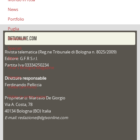
News
Portfolio
Puglia
DGTVONLINE.COM
Redazioni
Speciali
Rivista telematica (Reg.ne Tribunale di Bologna n. 8025/2009)
Sport
Editore: G.F.R S.r.l.
Partita Iva 03334250234
That's Bologna Magazine
Veneto
Direttore responsabile
Ferdinando Pelliccia
Video (archivio)
Video in primo piano
Proprietario: Marcello De Giorgio
Via A. Costa, 78
40134 Bologna (BO) Italia
E-mail: redazione@dgtvonline.com