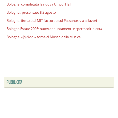
Bologna: completata la nuova Unipol Hall
l
s
Bologna : presentato il 2 agosto
P
Bologna: firmato al MIT l’accordo sul Passante, via ai lavori
v
ai
Bologna Estate 2026: nuovi appuntamenti e spettacoli in città
l
Bologna: «(s)Nodi» torna al Museo della Musica
B
E
2
n
a
e
s
i
PUBBLICITÀ
ci