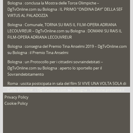
Bologna : conclusa la Mostra delle Torce Olimpiche –
Redazioni
(1.049)
DgTvOnline.com
su
Bologna : IL PRIMO “ONDINA DAY” DELLA SEF
Speciali
(22)
VIRTUS AL PALADOZZA
Sport
(61)
Bologna : Comunale, TORNA SU RAI5 IL FILM-OPERA ADRIANA
LECOUVREUR – DgTvOnline.com
su
Bologna : DOMANI SU RAI5 IL
That's Bologna Magazine
(25)
FILM-OPERA ADRIANA LECOUVREUR
Veneto
(12)
Bologna : consegna del Premio Tina Anselmi 2019 – DgTvOnline.com
Video (archivio)
(263)
su
Bologna : il Premio Tina Anselmi
Video in primo piano
(6)
Bologna : un Protocollo per i cittadini sovraindebitati –
DgTvOnline.com
su
Bologna : aperto lo sportello per il
Sovraindebitamento
Roma : uscita posticipata in sala del film SI VIVE UNA VOLTA SOLA di
Carlo Verdone. – DgTvOnline.com
su
Bologna : Verdone presenta il
nuovo film
Privacy Policy
Cookie Policy