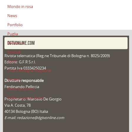
Mondo in rosa
News
Portfolio
Puglia
DGTVONLINE.COM
Redazioni
Speciali
Rivista telematica (Reg.ne Tribunale di Bologna n. 8025/2009)
Sport
Editore: G.F.R S.r.l.
Partita Iva 03334250234
That's Bologna Magazine
Veneto
Direttore responsabile
Ferdinando Pelliccia
Video (archivio)
Video in primo piano
Proprietario: Marcello De Giorgio
Via A. Costa, 78
40134 Bologna (BO) Italia
E-mail: redazione@dgtvonline.com