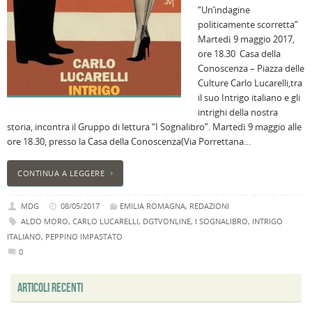
“Un’indagine
B
politicamente scorretta”
C
Martedì 9 maggio 2017,
L
ore 18.30 Casa della
C
Conoscenza – Piazza delle
B
Culture Carlo Lucarelli,tra
c
il suo Intrigo italiano e gli
la
intrighi della nostra
n
storia, incontra il Gruppo di lettura “I Sognalibro”. Martedì 9 maggio alle
U
ore 18.30, presso la Casa della Conoscenza(Via Porrettana…
H
B
CONTINUA A LEGGERE
:
p
MDG
08/05/2017
EMILIA ROMAGNA
,
REDAZIONI
il
ALDO MORO
,
CARLO LUCARELLI
,
DGTVONLINE
,
I SOGNALIBRO
,
INTRIGO
2
ITALIANO
,
PEPPINO IMPASTATO
a
0
B
f
ARTICOLI RECENTI
al
M