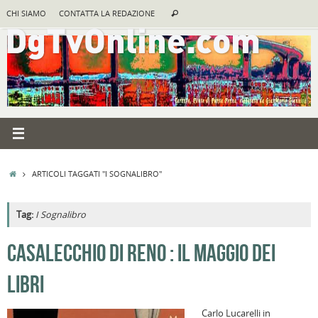
Vai
Cerca:
CHI SIAMO
CONTATTA LA REDAZIONE
Cerca
al
contenuto
HOME
ARTICOLI TAGGATI "I SOGNALIBRO"
Tag:
I Sognalibro
A
CASALECCHIO DI RENO : IL MAGGIO DEI
R
LIBRI
B
I
Carlo Lucarelli in
C