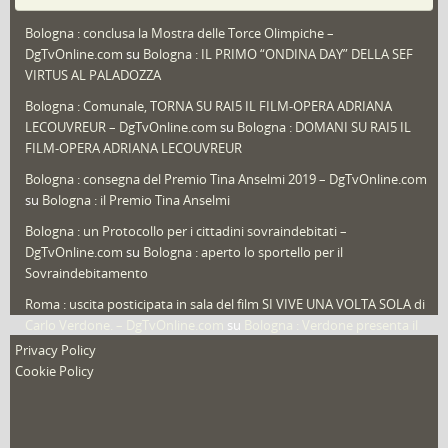
Puglia
(30)
Bologna : conclusa la Mostra delle Torce Olimpiche –
Redazioni
(1.049)
DgTvOnline.com
su
Bologna : IL PRIMO “ONDINA DAY” DELLA SEF
Speciali
(22)
VIRTUS AL PALADOZZA
Sport
(61)
Bologna : Comunale, TORNA SU RAI5 IL FILM-OPERA ADRIANA
LECOUVREUR – DgTvOnline.com
su
Bologna : DOMANI SU RAI5 IL
That's Bologna Magazine
(25)
FILM-OPERA ADRIANA LECOUVREUR
Veneto
(12)
Bologna : consegna del Premio Tina Anselmi 2019 – DgTvOnline.com
Video (archivio)
(263)
su
Bologna : il Premio Tina Anselmi
Video in primo piano
(6)
Bologna : un Protocollo per i cittadini sovraindebitati –
DgTvOnline.com
su
Bologna : aperto lo sportello per il
Sovraindebitamento
Roma : uscita posticipata in sala del film SI VIVE UNA VOLTA SOLA di
Carlo Verdone. – DgTvOnline.com
su
Bologna : Verdone presenta il
nuovo film
Privacy Policy
Cookie Policy