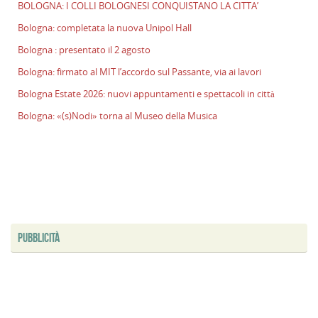
BOLOGNA: I COLLI BOLOGNESI CONQUISTANO LA CITTA’
l
s
Bologna: completata la nuova Unipol Hall
P
Bologna : presentato il 2 agosto
v
Bologna: firmato al MIT l’accordo sul Passante, via ai lavori
ai
l
Bologna Estate 2026: nuovi appuntamenti e spettacoli in città
B
Bologna: «(s)Nodi» torna al Museo della Musica
E
2
n
a
e
s
i
ci
PUBBLICITÀ