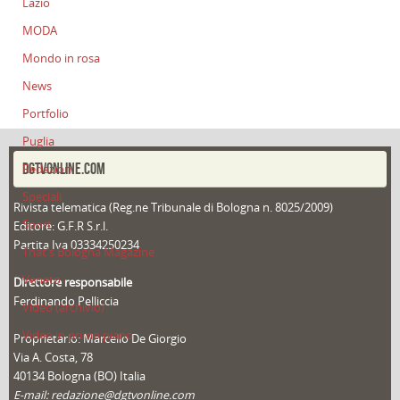
Lazio
MODA
Mondo in rosa
News
Portfolio
Puglia
DGTVONLINE.COM
Redazioni
Speciali
Rivista telematica (Reg.ne Tribunale di Bologna n. 8025/2009)
Sport
Editore: G.F.R S.r.l.
Partita Iva 03334250234
That's Bologna Magazine
Veneto
Direttore responsabile
Ferdinando Pelliccia
Video (archivio)
Video in primo piano
Proprietario: Marcello De Giorgio
Via A. Costa, 78
40134 Bologna (BO) Italia
E-mail: redazione@dgtvonline.com