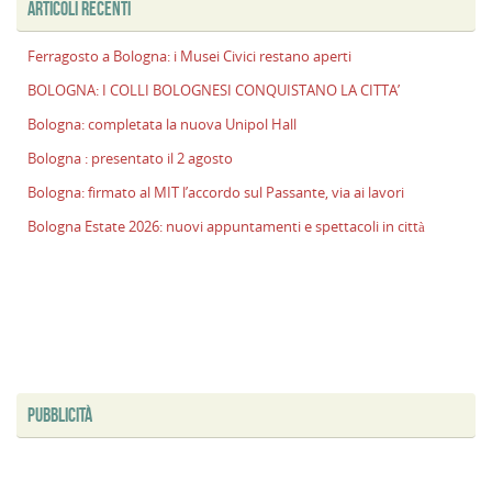
ARTICOLI RECENTI
p
il
Ferragosto a Bologna: i Musei Civici restano aperti
2
a
BOLOGNA: I COLLI BOLOGNESI CONQUISTANO LA CITTA’
B
Bologna: completata la nuova Unipol Hall
f
Bologna : presentato il 2 agosto
al
M
Bologna: firmato al MIT l’accordo sul Passante, via ai lavori
l
Bologna Estate 2026: nuovi appuntamenti e spettacoli in città
s
P
v
ai
l
PUBBLICITÀ