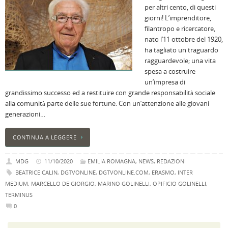
per altri cento, di questi
i
giorni! L’imprenditore,
M
filantropo e ricercatore,
Ci
nato l’11 ottobre del 1920,
r
ha tagliato un traguardo
a
ragguardevole; una vita
B
spesa a costruire
I
un’impresa di
C
grandissimo successo ed a restituire con grande responsabilità sociale
B
alla comunità parte delle sue fortune. Con un’attenzione alle giovani
C
generazioni…
L
C
CONTINUA A LEGGERE
B
c
MDG
11/10/2020
EMILIA ROMAGNA
,
NEWS
,
REDAZIONI
la
BEATRICE CALIN
,
DGTVONLINE
,
DGTVONLINE.COM
,
ERASMO
,
INTER
n
MEDIUM
,
MARCELLO DE GIORGIO
,
MARINO GOLINELLI
,
OPIFICIO GOLINELLI
,
U
TERMINUS
H
0
B
: