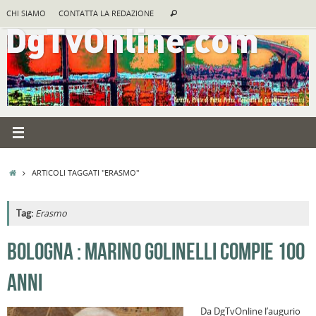
Vai
Cerca:
CHI SIAMO
CONTATTA LA REDAZIONE
Cerca
al
contenuto
HOME
ARTICOLI TAGGATI "ERASMO"
Tag:
Erasmo
A
BOLOGNA : MARINO GOLINELLI COMPIE 100
R
ANNI
F
a
Da DgTvOnline l’augurio
B