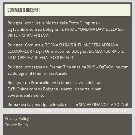
Portfolio
(1)
COMMENTI RECENTI
Puglia
(30)
Bologna : conclusa la Mostra delle Torce Olimpiche –
Redazioni
(1.052)
DgTvOnline.com
su
Bologna : IL PRIMO “ONDINA DAY” DELLA SEF
Speciali
(22)
VIRTUS AL PALADOZZA
Sport
(61)
Bologna : Comunale, TORNA SU RAI5 IL FILM-OPERA ADRIANA
LECOUVREUR – DgTvOnline.com
su
Bologna : DOMANI SU RAI5 IL
That's Bologna Magazine
(25)
FILM-OPERA ADRIANA LECOUVREUR
Veneto
(12)
Bologna : consegna del Premio Tina Anselmi 2019 – DgTvOnline.com
Video (archivio)
(263)
su
Bologna : il Premio Tina Anselmi
Video in primo piano
(6)
Bologna : un Protocollo per i cittadini sovraindebitati –
DgTvOnline.com
su
Bologna : aperto lo sportello per il
Sovraindebitamento
Roma : uscita posticipata in sala del film SI VIVE UNA VOLTA SOLA di
Carlo Verdone. – DgTvOnline.com
su
Bologna : Verdone presenta il
nuovo film
Privacy Policy
Cookie Policy