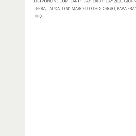
DGTVONLINE.COM
,
EARTH DAY
,
EARTH DAY 2020
,
GIORN
TERRA
,
LAUDATO SI’
,
MARCELLO DE GIORGIO
,
PAPA FRA
0