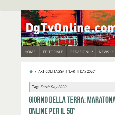
Vai
al
contenuto
VAI
HOME
EDITORIALE
REDAZIONI
NEWS
AL
CONTENUTO
HOME
ARTICOLI TAGGATI "EARTH DAY 2020"
Tag:
Earth Day 2020
GIORNO DELLA TERRA: MARATON
ONLINE PER IL 50°