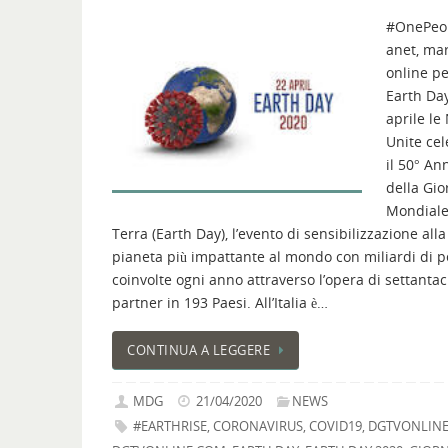
#OnePeo
anet, ma
online pe
Earth Day
aprile le
Unite ce
il 50° An
della Gio
Mondiale
Terra (Earth Day), l’evento di sensibilizzazione alla
pianeta più impattante al mondo con miliardi di 
coinvolte ogni anno attraverso l’opera di settanta
partner in 193 Paesi. All’Italia è…
CONTINUA A LEGGERE
MDG
21/04/2020
NEWS
#EARTHRISE
,
CORONAVIRUS
,
COVID19
,
DGTVONLIN