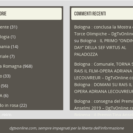
ORIE
COMMENTI RECENTI
ente
(31)
Bologna : conclusa la Mostra 
Torce Olimpiche – DgTvOnli
logia
(1)
su
Bologna : IL PRIMO “ONDI
ania
(14)
DAY” DELLA SEF VIRTUS AL
PALADOZZA
riale
(7)
Bologna : Comunale, TORNA 
ia Romagna
(968)
RAI5 IL FILM-OPERA ADRIANA
so
(33)
LECOUVREUR – DgTvOnline.
Bologna : DOMANI SU RAI5 IL
(56)
OPERA ADRIANA LECOUVREU
A
(6)
Bologna : consegna del Premi
o in rosa
(22)
Anselmi 2019 – DgTvOnline.
Bologna : il Premio Tina Anse
s
(993)
Bologna : un Protocollo per i
olio
(1)
dgtvonline.com, sempre impegnati per la liberta dell'informazione
cittadini sovraindebitati –