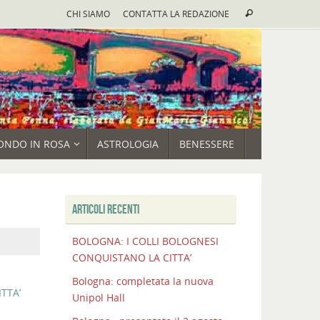
Cerca:
CHI SIAMO
CONTATTA LA REDAZIONE
Cerca
ONDO IN ROSA
ASTROLOGIA
BENESSERE
ARTICOLI RECENTI
BOLOGNA: I COLLI BOLOGNESI
CONQUISTANO LA CITTA’
Bologna: completata la nuova
TTA’
Unipol Hall