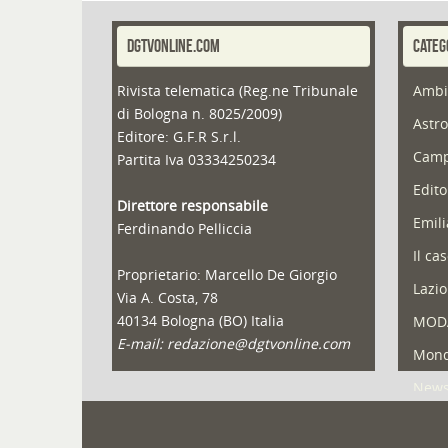
DGTVONLINE.COM
CATEG
Rivista telematica (Reg.ne Tribunale
Ambi
di Bologna n. 8025/2009)
Astro
Editore: G.F.R S.r.l.
Camp
Partita Iva 03334250234
Edito
Direttore responsabile
Emil
Ferdinando Pelliccia
Il ca
Proprietario: Marcello De Giorgio
Lazio
Via A. Costa, 78
40134 Bologna (BO) Italia
MOD
E-mail: redazione@dgtvonline.com
Mond
New
Portf