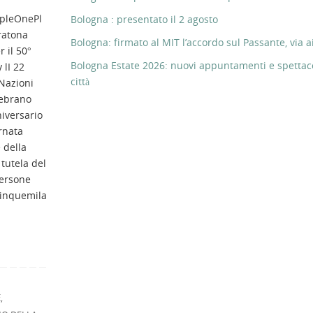
pleOnePl
Bologna : presentato il 2 agosto
ratona
Bologna: firmato al MIT l’accordo sul Passante, via ai
r il 50°
Bologna Estate 2026: nuovi appuntamenti e spettaco
 lI 22
città
 Nazioni
lebrano
niversario
rnata
 della
 tutela del
persone
cinquemila
E
,