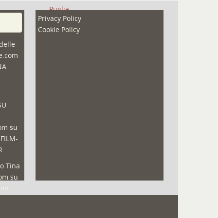
Puglia
Privacy Policy
Redazioni
Cookie Policy
Speciali
delle
ne.com
Sport
NA
That's Bologna Magazine
Veneto
SU
Video (archivio)
Video in primo piano
com
su
 FILM-
R
o Tina
com
su
lmi