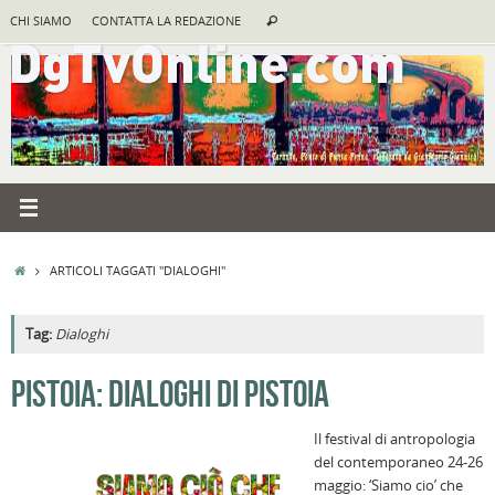
Vai
Cerca:
CHI SIAMO
CONTATTA LA REDAZIONE
Cerca
al
contenuto
HOME
ARTICOLI TAGGATI "DIALOGHI"
Tag:
Dialoghi
A
PISTOIA: DIALOGHI DI PISTOIA
R
Il festival di antropologia
B
del contemporaneo 24-26
I
maggio: ‘Siamo cio’ che
C