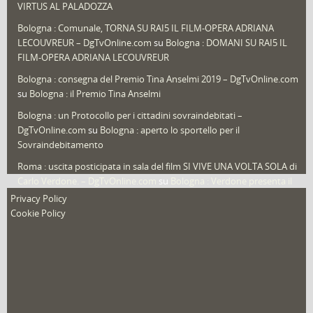
Speciali
(22)
VIRTUS AL PALADOZZA
Sport
(61)
Bologna : Comunale, TORNA SU RAI5 IL FILM-OPERA ADRIANA
LECOUVREUR – DgTvOnline.com
su
Bologna : DOMANI SU RAI5 IL
That's Bologna Magazine
(25)
FILM-OPERA ADRIANA LECOUVREUR
Veneto
(12)
Bologna : consegna del Premio Tina Anselmi 2019 – DgTvOnline.com
Video (archivio)
(263)
su
Bologna : il Premio Tina Anselmi
Video in primo piano
(6)
Bologna : un Protocollo per i cittadini sovraindebitati –
DgTvOnline.com
su
Bologna : aperto lo sportello per il
Sovraindebitamento
Roma : uscita posticipata in sala del film SI VIVE UNA VOLTA SOLA di
Carlo Verdone. – DgTvOnline.com
su
Bologna : Verdone presenta il
nuovo film
Privacy Policy
Cookie Policy