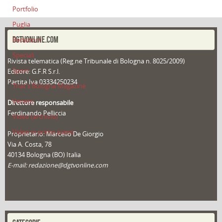
Portfolio
Puglia
DGTVONLINE.COM
Redazioni
Speciali
Rivista telematica (Reg.ne Tribunale di Bologna n. 8025/2009)
Sport
Editore: G.F.R S.r.l.
Partita Iva 03334250234
That's Bologna Magazine
Veneto
Direttore responsabile
Ferdinando Pelliccia
Video (archivio)
Video in primo piano
Proprietario: Marcello De Giorgio
Via A. Costa, 78
40134 Bologna (BO) Italia
E-mail: redazione@dgtvonline.com