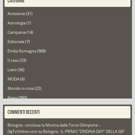
CATEGORIE
Ambiente
(31)
Astrologia
(1)
Campania
(14)
Editoriale
(7)
Emilia Romagna
(968)
Il caso
(33)
Lazio
(56)
MODA
(6)
Mondo in rosa
(22)
News
(993)
Portfolio
(1)
COMMENTI RECENTI
Puglia
(30)
Bologna : conclusa la Mostra delle Torce Olimpiche –
Redazioni
(1.049)
DgTvOnline.com
su
Bologna : IL PRIMO “ONDINA DAY” DELLA SEF