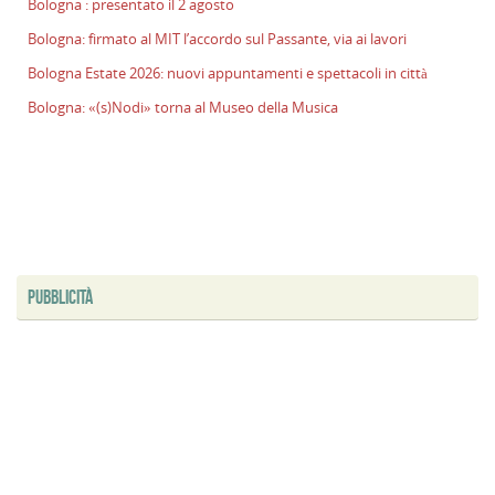
Bologna : presentato il 2 agosto
l
Bologna: firmato al MIT l’accordo sul Passante, via ai lavori
s
P
Bologna Estate 2026: nuovi appuntamenti e spettacoli in città
v
Bologna: «(s)Nodi» torna al Museo della Musica
ai
l
B
E
2
n
a
e
PUBBLICITÀ
s
i
ci