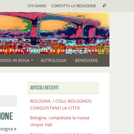
Cerca:
CHI SIAMO
CONTATTA LA REDAZIONE
Cerca
ONDO IN ROSA
ASTROLOGIA
BENESSERE
ARTICOLI RECENTI
BOLOGNA: I COLLI BOLOGNESI
CONQUISTANO LA CITTA’
IONE
ARTICOLI
Bologna: completata la nuova
RECENTI
Unipol Hall
ologna e
BOLOGNA: