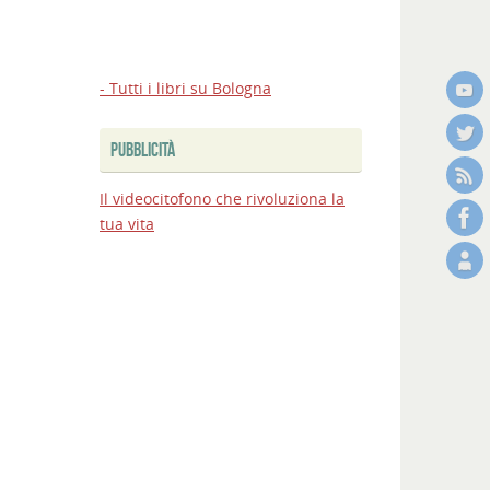
Bologna:
firmato
al
MIT
- Tutti i libri su Bologna
l’accordo
sul
PUBBLICITÀ
Passante,
via
Il videocitofono che rivoluziona la
ai
tua vita
lavori
Bologna
Estate
2026:
nuovi
appuntamenti
e
spettacoli
in
città