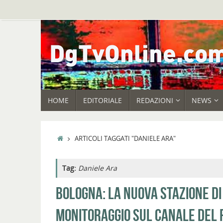
Vai
al
contenuto
VAI
HOME
EDITORIALE
REDAZIONI
NEWS
AL
CONTENUTO
HOME
ARTICOLI TAGGATI "DANIELE ARA"
Tag:
Daniele Ara
BOLOGNA: LA NUOVA STAZIONE DI
MONITORAGGIO SUL CANALE DEL 