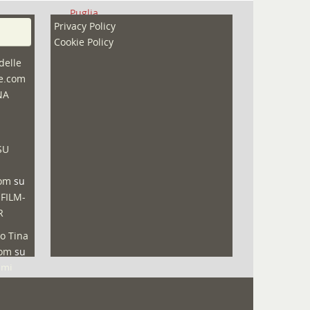
Puglia
Privacy Policy
Redazioni
Cookie Policy
Speciali
delle
ne.com
Sport
NA
That's Bologna Magazine
Veneto
SU
Video (archivio)
Video in primo piano
com
su
 FILM-
R
o Tina
com
su
lmi