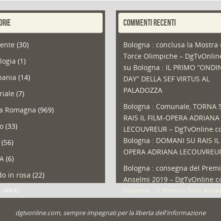
ORIE
COMMENTI RECENTI
ente
(30)
Bologna : conclusa la Mostra 
Torce Olimpiche – DgTvOnli
logia
(1)
su
Bologna : IL PRIMO “ONDI
ania
(14)
DAY” DELLA SEF VIRTUS AL
PALADOZZA
riale
(7)
Bologna : Comunale, TORNA 
ia Romagna
(969)
RAI5 IL FILM-OPERA ADRIANA
so
(33)
LECOUVREUR – DgTvOnline.
Bologna : DOMANI SU RAI5 IL
(56)
OPERA ADRIANA LECOUVREU
A
(6)
Bologna : consegna del Premi
o in rosa
(22)
Anselmi 2019 – DgTvOnline.
Bologna : il Premio Tina Anse
s
(993)
Bologna : un Protocollo per i
olio
(1)
dgtvonline.com, sempre impegnati per la liberta dell'informazione
cittadini sovraindebitati –