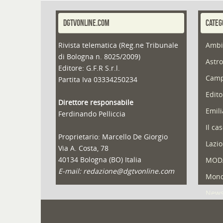
DGTVONLINE.COM
CATEG
Rivista telematica (Reg.ne Tribunale
Ambi
di Bologna n. 8025/2009)
Astro
Editore: G.F.R S.r.l.
Camp
Partita Iva 03334250234
Edito
Direttore responsabile
Emil
Ferdinando Pelliccia
Il ca
Proprietario: Marcello De Giorgio
Lazio
Via A. Costa, 78
40134 Bologna (BO) Italia
MOD
E-mail: redazione@dgtvonline.com
Mond
New
Portf