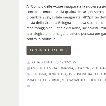
All’Opificio delle Acque inaugurata la nuova stazio
controllo continuo della qualità dell’acqua Mercole
dicembre 2025, è stata inaugurata all’Opificio del
in via della Grada a Bologna, la nuova stazione di
monitoraggio del Canale del Reno, un’infrastruttu
tecnologica di ultima generazione pensata per gar
controllo continuo…
CONTINUA A LEGGERE
KATIA DI LUNA
12/12/2025
AMBIENTE
,
EMILIA ROMAGNA
,
REDAZIONI
,
VIDEO (A
BOLOGNA
,
DANIELE ARA
,
DGTVONLINE
,
KATIA DI LU
MARCELLO DE GIORGIO
,
MILENA NALDI
,
OPIFICIO DELL
0