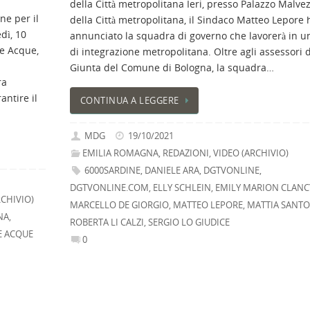
della Città metropolitana Ieri, presso Palazzo Malvez
ne per il
della Città metropolitana, il Sindaco Matteo Lepore 
dì, 10
annunciato la squadra di governo che lavorerà in un
le Acque,
di integrazione metropolitana. Oltre agli assessori d
Giunta del Comune di Bologna, la squadra…
ra
antire il
CONTINUA A LEGGERE
MDG
19/10/2021
EMILIA ROMAGNA
,
REDAZIONI
,
VIDEO (ARCHIVIO)
6000SARDINE
,
DANIELE ARA
,
DGTVONLINE
,
DGTVONLINE.COM
,
ELLY SCHLEIN
,
EMILY MARION CLANC
RCHIVIO)
MARCELLO DE GIORGIO
,
MATTEO LEPORE
,
MATTIA SANTO
NA
,
ROBERTA LI CALZI
,
SERGIO LO GIUDICE
E ACQUE
0