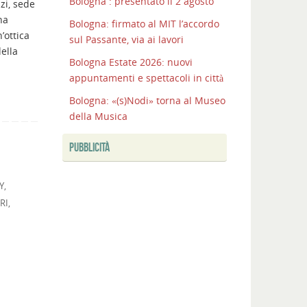
Bologna : presentato il 2 agosto
zi, sede
I
ha
Bologna: firmato al MIT l’accordo
COLLI
’ottica
sul Passante, via ai lavori
BOLOGNESI
ella
CONQUISTANO
Bologna Estate 2026: nuovi
LA
appuntamenti e spettacoli in città
CITTA’
Bologna: «(s)Nodi» torna al Museo
Bologna:
della Musica
completata
la
PUBBLICITÀ
nuova
Unipol
Y
,
Hall
RI
,
Bologna
:
presentato
il
2
agosto