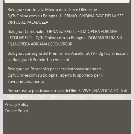
Puglia
(30)
Bologna : conclusa la Mostra delle Torce Olimpiche –
Redazioni
(1.052)
DgTvOnline.com
su
Bologna : IL PRIMO “ONDINA DAY” DELLA SEF
Speciali
(22)
VIRTUS AL PALADOZZA
Sport
(61)
Bologna : Comunale, TORNA SU RAI5 IL FILM-OPERA ADRIANA
LECOUVREUR – DgTvOnline.com
su
Bologna : DOMANI SU RAI5 IL
That's Bologna Magazine
(25)
FILM-OPERA ADRIANA LECOUVREUR
Veneto
(12)
Bologna : consegna del Premio Tina Anselmi 2019 – DgTvOnline.com
Video (archivio)
(263)
su
Bologna : il Premio Tina Anselmi
Video in primo piano
(6)
Bologna : un Protocollo per i cittadini sovraindebitati –
DgTvOnline.com
su
Bologna : aperto lo sportello per il
Sovraindebitamento
Roma : uscita posticipata in sala del film SI VIVE UNA VOLTA SOLA di
Carlo Verdone. – DgTvOnline.com
su
Bologna : Verdone presenta il
nuovo film
Privacy Policy
Cookie Policy