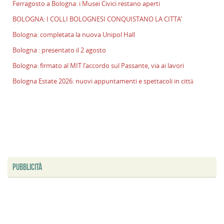
Ferragosto a Bologna: i Musei Civici restano aperti
p
BOLOGNA: I COLLI BOLOGNESI CONQUISTANO LA CITTA’
il
2
Bologna: completata la nuova Unipol Hall
a
Bologna : presentato il 2 agosto
B
Bologna: firmato al MIT l’accordo sul Passante, via ai lavori
f
al
Bologna Estate 2026: nuovi appuntamenti e spettacoli in città
M
l
s
P
v
ai
l
PUBBLICITÀ