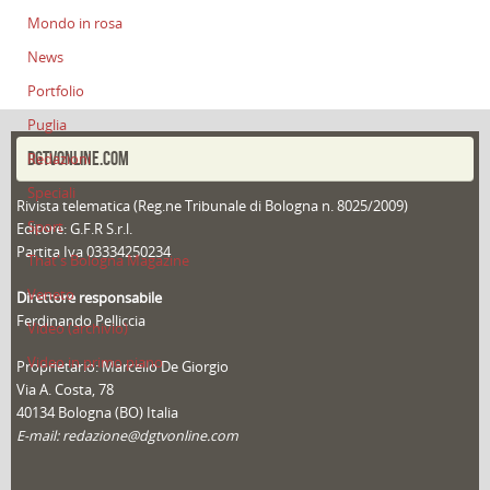
Mondo in rosa
News
Portfolio
Puglia
DGTVONLINE.COM
Redazioni
Speciali
Rivista telematica (Reg.ne Tribunale di Bologna n. 8025/2009)
Sport
Editore: G.F.R S.r.l.
Partita Iva 03334250234
That's Bologna Magazine
Veneto
Direttore responsabile
Ferdinando Pelliccia
Video (archivio)
Video in primo piano
Proprietario: Marcello De Giorgio
Via A. Costa, 78
40134 Bologna (BO) Italia
E-mail: redazione@dgtvonline.com