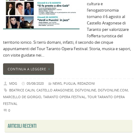
cultura e
i
l’enogastronomia
M
tornano il 6 agosto al
Ci
Castello Aragonese di
r
Taranto per valorizzare
a
l’offerta turistica del
B
territorio ionico. Si terrà domani, infatti, il secondo dei cinque
I
appuntamenti del Tour Taranto Opera Festival. Storia, musica e sapori,
C
con visite guidate nei…
B
C
CONTINUA A LEGGERE
L
C
MDG
05/08/2020
NEWS
,
PUGLIA
,
REDAZIONI
B
BEATRICE CALIN
,
CASTELLO ARAGONESE
,
DGTVONLINE
,
DGTVONLINE.COM
,
c
MARCELLO DE GIORGIO
,
TARANTO OPERA FESTIVAL
,
TOUR TARANTO OPERA
la
FESTIVAL
n
0
U
H
ARTICOLI RECENTI
B
: