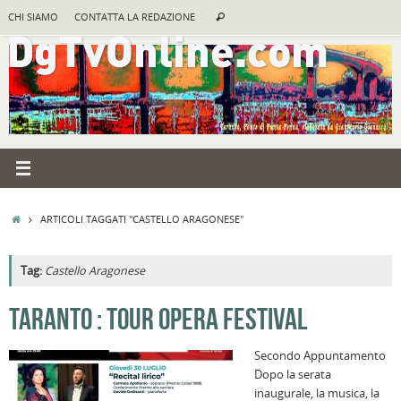
Vai
Cerca:
CHI SIAMO
CONTATTA LA REDAZIONE
Cerca
al
contenuto
HOME
ARTICOLI TAGGATI "CASTELLO ARAGONESE"
Tag:
Castello Aragonese
A
TARANTO : TOUR OPERA FESTIVAL
R
Secondo Appuntamento
F
Dopo la serata
a
inaugurale, la musica, la
B