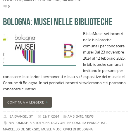
l
0
s
P
BOLOGNA: MUSEI NELLE BIBLIOTECHE
v
ai
BiblioMuse: sei incontri
l
nelle biblioteche
B
comunali per conoscere i
E
musei Dal 23 novembre
2
2024 al 12 febbraio 2025:
n
le biblioteche comunali
a
invitano le persone per
e
conoscere le collezioni permanenti e le attività espositive dei musei del
s
Comune di Bologna. In sei periodici incontri si sveleranno e si potranno
i
conoscere curatrici…
ci
CONTINUA A LEGGERE
ISA EVANGELISTI
22/11/2024
AMBIENTE
,
NEWS
BIBLIOMUSE
,
BIBLIOTECHE
,
DGTVONLINE.COM
,
ISA EVANGELISTI
,
MARCELLO DE GIORGIO
,
MUSEI
,
MUSEI CIVICI DI BOLOGNA