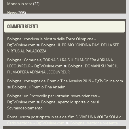
Mondo in rosa
(22)
News
(993)
Portfolio
(1)
COMMENTI RECENTI
Puglia
(30)
Bologna : conclusa la Mostra delle Torce Olimpiche –
Redazioni
(1.049)
DgTvOnline.com
su
Bologna : IL PRIMO “ONDINA DAY” DELLA SEF
Speciali
(22)
VIRTUS AL PALADOZZA
Sport
(61)
Bologna : Comunale, TORNA SU RAI5 IL FILM-OPERA ADRIANA
LECOUVREUR – DgTvOnline.com
su
Bologna : DOMANI SU RAI5 IL
That's Bologna Magazine
(25)
FILM-OPERA ADRIANA LECOUVREUR
Veneto
(12)
Bologna : consegna del Premio Tina Anselmi 2019 – DgTvOnline.com
Video (archivio)
(263)
su
Bologna : il Premio Tina Anselmi
Video in primo piano
(6)
Bologna : un Protocollo per i cittadini sovraindebitati –
DgTvOnline.com
su
Bologna : aperto lo sportello per il
Sovraindebitamento
Roma : uscita posticipata in sala del film SI VIVE UNA VOLTA SOLA di
Carlo Verdone. – DgTvOnline.com
su
Bologna : Verdone presenta il