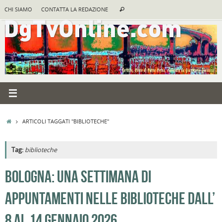
Vai
Cerca:
CHI SIAMO
CONTATTA LA REDAZIONE
Cerca
al
contenuto
HOME
ARTICOLI TAGGATI "BIBLIOTECHE"
Tag:
biblioteche
A
BOLOGNA: UNA SETTIMANA DI
R
APPUNTAMENTI NELLE BIBLIOTECHE DALL’
B
I
8 AL 14 GENNAIO 2026
C