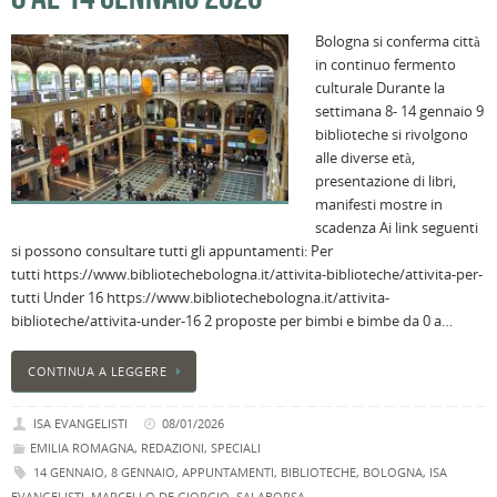
B
Bologna si conferma città
C
in continuo fermento
L
culturale Durante la
C
settimana 8- 14 gennaio 9
B
biblioteche si rivolgono
c
alle diverse età,
la
presentazione di libri,
n
manifesti mostre in
U
scadenza Ai link seguenti
H
si possono consultare tutti gli appuntamenti: Per
B
tutti https://www.bibliotechebologna.it/attivita-biblioteche/attivita-per-
:
tutti Under 16 https://www.bibliotechebologna.it/attivita-
p
biblioteche/attivita-under-16 2 proposte per bimbi e bimbe da 0 a…
il
2
CONTINUA A LEGGERE
a
B
ISA EVANGELISTI
08/01/2026
f
EMILIA ROMAGNA
,
REDAZIONI
,
SPECIALI
al
14 GENNAIO
,
8 GENNAIO
,
APPUNTAMENTI
,
BIBLIOTECHE
,
BOLOGNA
,
ISA
M
EVANGELISTI
,
MARCELLO DE GIORGIO
,
SALABORSA