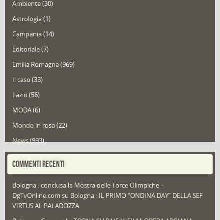
Ambiente
(30)
Astrologia
(1)
Campania
(14)
Editoriale
(7)
Emilia Romagna
(969)
Il caso
(33)
Lazio
(56)
MODA
(6)
Mondo in rosa
(22)
News
(993)
Portfolio
(1)
COMMENTI RECENTI
Puglia
(30)
Bologna : conclusa la Mostra delle Torce Olimpiche –
Redazioni
(1.050)
DgTvOnline.com
su
Bologna : IL PRIMO “ONDINA DAY” DELLA SEF
Speciali
(22)
VIRTUS AL PALADOZZA
Sport
(61)