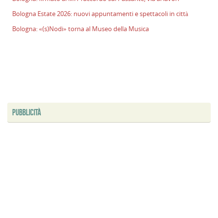
l
Bologna Estate 2026: nuovi appuntamenti e spettacoli in città
s
Bologna: «(s)Nodi» torna al Museo della Musica
P
v
ai
l
B
E
2
n
PUBBLICITÀ
a
e
s
i
ci