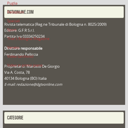
Puglia
DGTVONLINE.COM
Redazioni
Speciali
Rivista telematica (Reg.ne Tribunale di Bologna n. 8025/2009)
Sport
Editore: G.F.R S.r.l.
Partita Iva 03334250234
That's Bologna Magazine
Veneto
Direttore responsabile
Ferdinando Pelliccia
Video (archivio)
Video in primo piano
Proprietario: Marcello De Giorgio
Via A. Costa, 78
40134 Bologna (BO) Italia
E-mail: redazione@dgtvonline.com
CATEGORIE