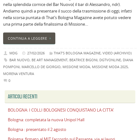
nella splendida cornice del Bar Nuovo( il bar di Alessandro, ndr).
B
Andiamo quindi a presentare il succo della trasmissione di oggi; infatti
C
nella scorsa puntata di That’s Bologna Magazine avete potuto vedere
L
una prima parte della finalissima di Missione…
C
B
CONTINUA A LEGGERE
c
la
MDG
27/02/2026
THAT'S BOLOGNA MAGAZINE
,
VIDEO (ARCHIVIO)
n
BAR NUOVO
,
BE ART MANAGEMENT
,
BEATRICE BIGONI
,
DGTVONLINE
,
DIANA
U
POMPONI
,
MARCELLO DE GIORGIO
,
MISSIONE MODA
,
MISSIONE MODA 2025
,
H
MORENA VENTURA
B
0
:
p
ARTICOLI RECENTI
il
2
a
BOLOGNA: I COLLI BOLOGNESI CONQUISTANO LA CITTA’
B
Bologna: completata la nuova Unipol Hall
f
Bologna : presentato il 2 agosto
al
M
Bologna: firmato al MIT l’accordo sul Passante, via ai lavori