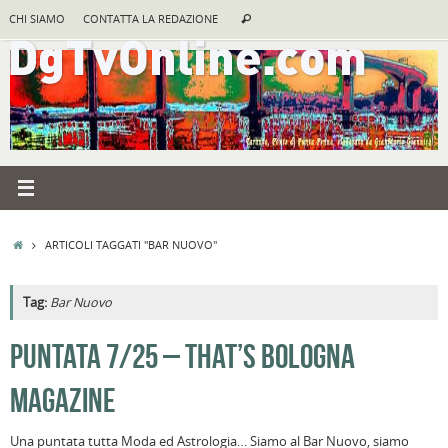
Vai
Cerca:
CHI SIAMO
CONTATTA LA REDAZIONE
Cerca
al
contenuto
HOME
ARTICOLI TAGGATI "BAR NUOVO"
Tag:
Bar Nuovo
A
PUNTATA 7/25 – THAT’S BOLOGNA
R
MAGAZINE
B
I
Una puntata tutta Moda ed Astrologia… Siamo al Bar Nuovo, siamo
C