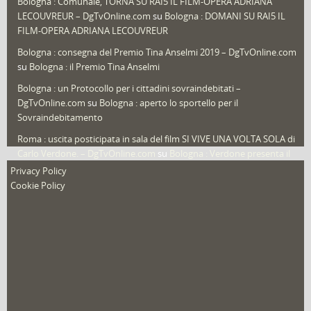
Bologna : Comunale, TORNA SU RAI5 IL FILM-OPERA ADRIANA
LECOUVREUR – DgTvOnline.com
su
Bologna : DOMANI SU RAI5 IL
That's Bologna Magazine
(25)
FILM-OPERA ADRIANA LECOUVREUR
Veneto
(12)
Bologna : consegna del Premio Tina Anselmi 2019 – DgTvOnline.com
Video (archivio)
(263)
su
Bologna : il Premio Tina Anselmi
Video in primo piano
(6)
Bologna : un Protocollo per i cittadini sovraindebitati –
DgTvOnline.com
su
Bologna : aperto lo sportello per il
Sovraindebitamento
Roma : uscita posticipata in sala del film SI VIVE UNA VOLTA SOLA di
Carlo Verdone. – DgTvOnline.com
su
Bologna : Verdone presenta il
nuovo film
Privacy Policy
Cookie Policy