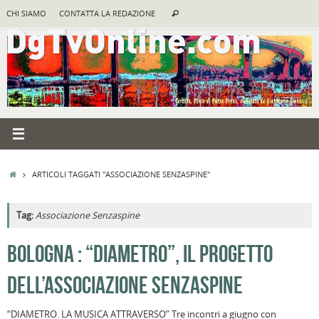
Vai
Cerca:
CHI SIAMO
CONTATTA LA REDAZIONE
Cerca
al
contenuto
HOME
ARTICOLI TAGGATI "ASSOCIAZIONE SENZASPINE"
Tag:
Associazione Senzaspine
A
BOLOGNA : “DIAMETRO”, IL PROGETTO
R
DELL’ASSOCIAZIONE SENZASPINE
F
a
“DIAMETRO. LA MUSICA ATTRAVERSO” Tre incontri a giugno con
B