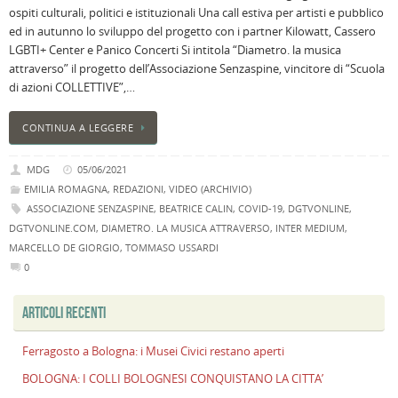
ospiti culturali, politici e istituzionali Una call estiva per artisti e pubblico
i
ed in autunno lo sviluppo del progetto con i partner Kilowatt, Cassero
M
LGBTI+ Center e Panico Concerti Si intitola “Diametro. la musica
Ci
attraverso” il progetto dell’Associazione Senzaspine, vincitore di “Scuola
r
di azioni COLLETTIVE”,…
a
B
CONTINUA A LEGGERE
I
C
MDG
05/06/2021
B
EMILIA ROMAGNA
,
REDAZIONI
,
VIDEO (ARCHIVIO)
C
ASSOCIAZIONE SENZASPINE
,
BEATRICE CALIN
,
COVID-19
,
DGTVONLINE
,
L
C
DGTVONLINE.COM
,
DIAMETRO. LA MUSICA ATTRAVERSO
,
INTER MEDIUM
,
MARCELLO DE GIORGIO
,
TOMMASO USSARDI
B
0
c
la
ARTICOLI RECENTI
n
U
H
Ferragosto a Bologna: i Musei Civici restano aperti
B
BOLOGNA: I COLLI BOLOGNESI CONQUISTANO LA CITTA’
: