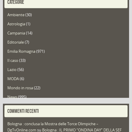
CATEGORIE
Ambiente
(30)
Astrologia
(1)
Campania
(14)
Editoriale
(7)
Emilia Romagna
(971)
Il caso
(33)
Lazio
(56)
MODA
(6)
Mondo in rosa
(22)
News
(995)
Portfolio
(1)
COMMENTI RECENTI
Puglia
(30)
Bologna : conclusa la Mostra delle Torce Olimpiche –
Redazioni
(1.052)
DgTvOnline.com
su
Bologna : IL PRIMO “ONDINA DAY” DELLA SEF