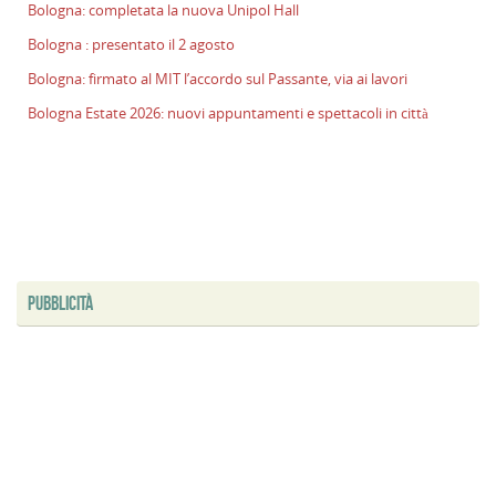
Bologna: completata la nuova Unipol Hall
p
il
Bologna : presentato il 2 agosto
2
Bologna: firmato al MIT l’accordo sul Passante, via ai lavori
a
Bologna Estate 2026: nuovi appuntamenti e spettacoli in città
B
f
al
M
l
s
P
v
PUBBLICITÀ
ai
l