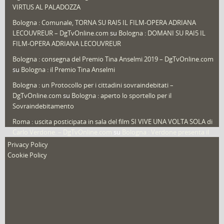
Speciali
(22)
VIRTUS AL PALADOZZA
Sport
(61)
Bologna : Comunale, TORNA SU RAI5 IL FILM-OPERA ADRIANA
LECOUVREUR – DgTvOnline.com
su
Bologna : DOMANI SU RAI5 IL
That's Bologna Magazine
(25)
FILM-OPERA ADRIANA LECOUVREUR
Veneto
(12)
Bologna : consegna del Premio Tina Anselmi 2019 – DgTvOnline.com
Video (archivio)
(263)
su
Bologna : il Premio Tina Anselmi
Video in primo piano
(6)
Bologna : un Protocollo per i cittadini sovraindebitati –
DgTvOnline.com
su
Bologna : aperto lo sportello per il
Sovraindebitamento
Roma : uscita posticipata in sala del film SI VIVE UNA VOLTA SOLA di
Carlo Verdone. – DgTvOnline.com
su
Bologna : Verdone presenta il
nuovo film
Privacy Policy
Cookie Policy