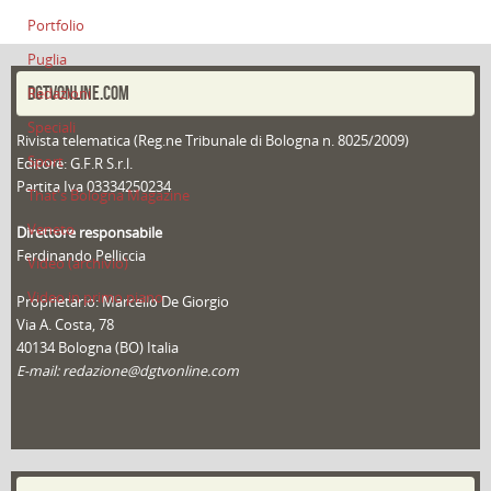
Portfolio
Puglia
DGTVONLINE.COM
Redazioni
Speciali
Rivista telematica (Reg.ne Tribunale di Bologna n. 8025/2009)
Sport
Editore: G.F.R S.r.l.
Partita Iva 03334250234
That's Bologna Magazine
Veneto
Direttore responsabile
Ferdinando Pelliccia
Video (archivio)
Video in primo piano
Proprietario: Marcello De Giorgio
Via A. Costa, 78
40134 Bologna (BO) Italia
E-mail: redazione@dgtvonline.com