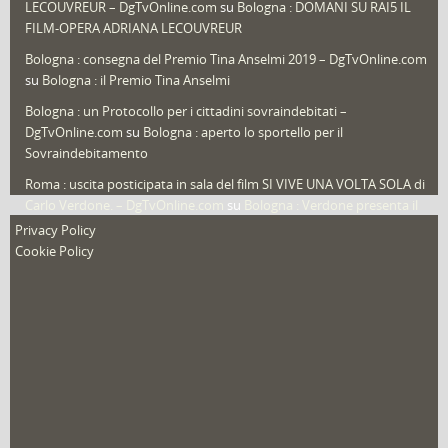
LECOUVREUR – DgTvOnline.com
su
Bologna : DOMANI SU RAI5 IL
That's Bologna Magazine
(25)
FILM-OPERA ADRIANA LECOUVREUR
Veneto
(12)
Bologna : consegna del Premio Tina Anselmi 2019 – DgTvOnline.com
Video (archivio)
(263)
su
Bologna : il Premio Tina Anselmi
Video in primo piano
(6)
Bologna : un Protocollo per i cittadini sovraindebitati –
DgTvOnline.com
su
Bologna : aperto lo sportello per il
Sovraindebitamento
Roma : uscita posticipata in sala del film SI VIVE UNA VOLTA SOLA di
Carlo Verdone. – DgTvOnline.com
su
Bologna : Verdone presenta il
nuovo film
Privacy Policy
Cookie Policy