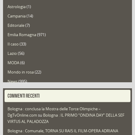
Astrologia
(1)
Campania
(14)
Editoriale
(7)
Emilia Romagna
(971)
Il caso
(33)
Lazio
(56)
MODA
(6)
Mondo in rosa
(22)
News
(995)
Portfolio
(1)
COMMENTI RECENTI
Puglia
(30)
Bologna : conclusa la Mostra delle Torce Olimpiche –
Redazioni
(1.052)
DgTvOnline.com
su
Bologna : IL PRIMO “ONDINA DAY” DELLA SEF
Speciali
(22)
VIRTUS AL PALADOZZA
Sport
(61)
Bologna : Comunale, TORNA SU RAI5 IL FILM-OPERA ADRIANA