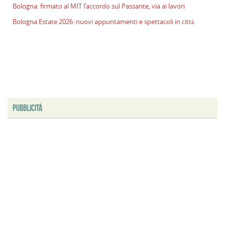
Bologna: firmato al MIT l’accordo sul Passante, via ai lavori
p
il
Bologna Estate 2026: nuovi appuntamenti e spettacoli in città
2
a
B
f
al
M
l
PUBBLICITÀ
s
P
v
ai
l