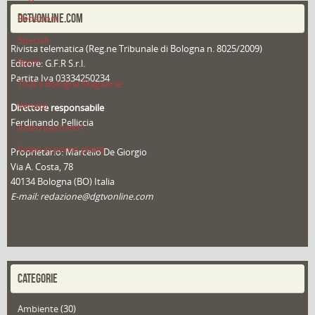
DGTVONLINE.COM
Redazioni
Speciali
Rivista telematica (Reg.ne Tribunale di Bologna n. 8025/2009)
Sport
Editore: G.F.R S.r.l.
Partita Iva 03334250234
That's Bologna Magazine
Veneto
Direttore responsabile
Ferdinando Pelliccia
Video (archivio)
Video in primo piano
Proprietario: Marcello De Giorgio
Via A. Costa, 78
40134 Bologna (BO) Italia
E-mail: redazione@dgtvonline.com
CATEGORIE
Ambiente
(30)