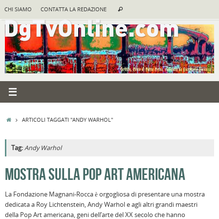
Vai
Cerca:
CHI SIAMO
CONTATTA LA REDAZIONE
Cerca
al
contenuto
HOME
ARTICOLI TAGGATI "ANDY WARHOL"
Tag:
Andy Warhol
A
MOSTRA SULLA POP ART AMERICANA
R
La Fondazione Magnani-Rocca è orgogliosa di presentare una mostra
F
dedicata a Roy Lichtenstein, Andy Warhol e agli altri grandi maestri
a
della Pop Art americana, geni dell’arte del XX secolo che hanno
B