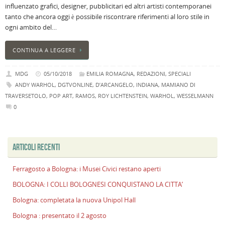
influenzato grafici, designer, pubblicitari ed altri artisti contemporanei
i
tanto che ancora oggi è possibile riscontrare riferimenti al loro stile in
M
ogni ambito del…
Ci
r
CONTINUA A LEGGERE
a
B
MDG
05/10/2018
EMILIA ROMAGNA
,
REDAZIONI
,
SPECIALI
I
ANDY WARHOL
,
DGTVONLINE
,
D’ARCANGELO
,
INDIANA
,
MAMIANO DI
C
TRAVERSETOLO
,
POP ART
,
RAMOS
,
ROY LICHTENSTEIN
,
WARHOL
,
WESSELMANN
B
0
C
L
C
B
ARTICOLI RECENTI
c
la
Ferragosto a Bologna: i Musei Civici restano aperti
n
BOLOGNA: I COLLI BOLOGNESI CONQUISTANO LA CITTA’
U
H
Bologna: completata la nuova Unipol Hall
B
Bologna : presentato il 2 agosto
: