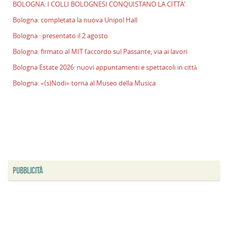
BOLOGNA: I COLLI BOLOGNESI CONQUISTANO LA CITTA’
l
s
Bologna: completata la nuova Unipol Hall
P
Bologna : presentato il 2 agosto
v
Bologna: firmato al MIT l’accordo sul Passante, via ai lavori
ai
l
Bologna Estate 2026: nuovi appuntamenti e spettacoli in città
B
Bologna: «(s)Nodi» torna al Museo della Musica
E
2
n
a
e
s
i
ci
PUBBLICITÀ