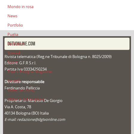
Mondo in rosa
News
Portfolio
Puglia
DGTVONLINE.COM
Redazioni
Speciali
Rivista telematica (Reg.ne Tribunale di Bologna n. 8025/2009)
Sport
Editore: G.F.R S.r.l.
Partita Iva 03334250234
That's Bologna Magazine
Veneto
Direttore responsabile
Ferdinando Pelliccia
Video (archivio)
Video in primo piano
Proprietario: Marcello De Giorgio
Via A. Costa, 78
40134 Bologna (BO) Italia
E-mail: redazione@dgtvonline.com