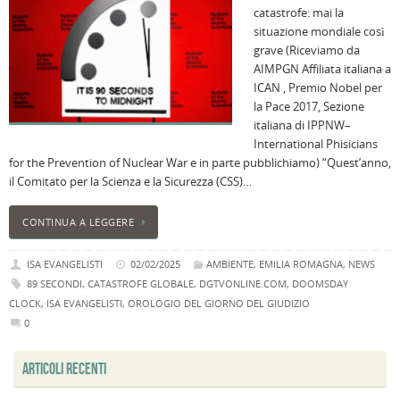
catastrofe: mai la
B
situazione mondiale così
C
grave (Riceviamo da
L
AIMPGN Affiliata italiana a
C
ICAN , Premio Nobel per
B
la Pace 2017, Sezione
c
italiana di IPPNW–
la
International Phisicians
n
for the Prevention of Nuclear War e in parte pubblichiamo) “Quest’anno,
U
il Comitato per la Scienza e la Sicurezza (CSS)…
H
B
CONTINUA A LEGGERE
:
p
ISA EVANGELISTI
02/02/2025
AMBIENTE
,
EMILIA ROMAGNA
,
NEWS
il
89 SECONDI
,
CATASTROFE GLOBALE
,
DGTVONLINE.COM
,
DOOMSDAY
2
CLOCK
,
ISA EVANGELISTI
,
OROLOGIO DEL GIORNO DEL GIUDIZIO
a
0
B
f
ARTICOLI RECENTI
al
M