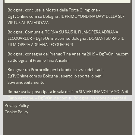
Puglia
(30)
Bologna : conclusa la Mostra delle Torce Olimpiche –
Redazioni
(1.049)
DgTvOnline.com
su
Bologna : IL PRIMO “ONDINA DAY” DELLA SEF
Speciali
(22)
VIRTUS AL PALADOZZA
Sport
(61)
Bologna : Comunale, TORNA SU RAI5 IL FILM-OPERA ADRIANA
LECOUVREUR – DgTvOnline.com
su
Bologna : DOMANI SU RAI5 IL
That's Bologna Magazine
(25)
FILM-OPERA ADRIANA LECOUVREUR
Veneto
(12)
Bologna : consegna del Premio Tina Anselmi 2019 – DgTvOnline.com
Video (archivio)
(263)
su
Bologna : il Premio Tina Anselmi
Video in primo piano
(6)
Bologna : un Protocollo per i cittadini sovraindebitati –
DgTvOnline.com
su
Bologna : aperto lo sportello per il
Sovraindebitamento
Roma : uscita posticipata in sala del film SI VIVE UNA VOLTA SOLA di
Carlo Verdone. – DgTvOnline.com
su
Bologna : Verdone presenta il
nuovo film
Privacy Policy
Cookie Policy