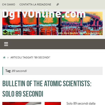
Vai
Cerca:
CHI SIAMO
CONTATTA LA REDAZIONE
Cerca
al
contenuto
HOME
ARTICOLI TAGGATI "89 SECONDI"
Tag:
89 secondi
A
BULLETIN OF THE ATOMIC SCIENTISTS:
R
SOLO 89 SECONDI
B
I
Solo 89 secondi dalla
C