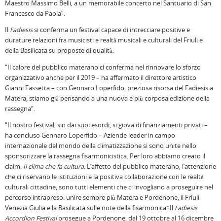
Maestro Massimo Belli, a un memorabile concerto nel Santuario di San
Francesco da Paola”.
Il
Fadiesis
si conferma un festival capace di intrecciare positive e
durature relazioni fra musicisti e realtà musicali e culturali del Friuli e
della Basilicata su proposte di qualità.
“Il calore del pubblico materano ci conferma nel rinnovare lo sforzo
organizzativo anche per il 2019 – ha affermato il direttore artistico
Gianni Fassetta – con Gennaro Loperfido, preziosa risorsa del Fadiesis a
Matera, stiamo già pensando a una nuova e più corposa edizione della
rassegna”.
“Il nostro festival, sin dai suoi esordi, si giova di finanziamenti privati –
ha concluso Gennaro Loperfido – Aziende leader in campo
internazionale del mondo della climatizzazione si sono unite nello
sponsorizzare la rassegna fisarmonicistica. Per loro abbiamo creato il
claim:
Il clima che fa cultura.
L’affetto del pubblico materano, l’attenzione
che ci riservano le istituzioni e la positiva collaborazione con le realtà
culturali cittadine, sono tutti elementi che ci invogliano a proseguire nel
percorso intrapreso: unire sempre più Matera e Pordenone, il Friuli
Venezia Giulia e la Basilicata sulle note della fisarmonica
”
.Il
Fadiesis
Accordion Festival
prosegue a Pordenone, dal 19 ottobre al 16 dicembre