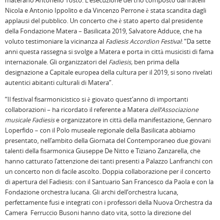
materano Antonello Tosto. L’esecuzione del trio composto dai fratelli
Nicola e Antonio Ippolito e da Vincenzo Perrone è stata scandita dagli
applausi del pubblico. Un concerto che è stato aperto dal presidente
della Fondazione Matera – Basilicata 2019, Salvatore Adduce, che ha
voluto testimoniare la vicinanza al
Fadiesis Accordion Festival
: “Da sette
anni questa rassegna si svolge a Matera e porta in città musicisti di fama
internazionale. Gli organizzatori del
Fadiesis,
ben prima della
designazione a Capitale europea della cultura per il 2019, si sono rivelati
autentici abitanti culturali di Matera”.
“Il festival fisarmonicistico si è giovato quest’anno di importanti
collaborazioni – ha ricordato il referente a Matera
dell’Associazione
musicale Fadiesis
e organizzatore in città della manifestazione, Gennaro
Loperfido – con il Polo museale regionale della Basilicata abbiamo
presentato, nell’ambito della Giornata del Contemporaneo due giovani
talenti della fisarmonica Giuseppe De Nitto e Tiziano Zanzarella, che
hanno catturato l’attenzione dei tanti presenti a Palazzo Lanfranchi con
un concerto non di facile ascolto. Doppia collaborazione per il concerto
di apertura del Fadiesis: con il Santuario San Francesco da Paola e con la
Fondazione orchestra lucana. Gli archi dell’orchestra lucana,
perfettamente fusi e integrati con i professori della Nuova Orchestra da
Camera Ferruccio Busoni hanno dato vita, sotto la direzione del