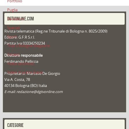
Portfolio
Puglia
DGTVONLINE.COM
Redazioni
Speciali
Rivista telematica (Reg.ne Tribunale di Bologna n. 8025/2009)
Sport
Editore: G.F.R S.r.l.
Partita Iva 03334250234
That's Bologna Magazine
Veneto
Direttore responsabile
Ferdinando Pelliccia
Video (archivio)
Video in primo piano
Proprietario: Marcello De Giorgio
Via A. Costa, 78
40134 Bologna (BO) Italia
E-mail: redazione@dgtvonline.com
CATEGORIE