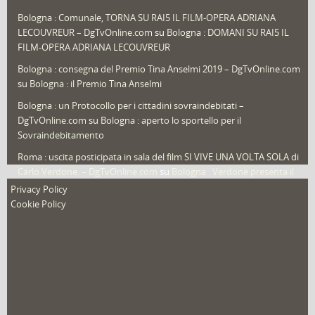
Sport
(61)
Bologna : Comunale, TORNA SU RAI5 IL FILM-OPERA ADRIANA
LECOUVREUR – DgTvOnline.com
su
Bologna : DOMANI SU RAI5 IL
That's Bologna Magazine
(25)
FILM-OPERA ADRIANA LECOUVREUR
Veneto
(12)
Bologna : consegna del Premio Tina Anselmi 2019 – DgTvOnline.com
Video (archivio)
(263)
su
Bologna : il Premio Tina Anselmi
Video in primo piano
(6)
Bologna : un Protocollo per i cittadini sovraindebitati –
DgTvOnline.com
su
Bologna : aperto lo sportello per il
Sovraindebitamento
Roma : uscita posticipata in sala del film SI VIVE UNA VOLTA SOLA di
Carlo Verdone. – DgTvOnline.com
su
Bologna : Verdone presenta il
nuovo film
Privacy Policy
Cookie Policy