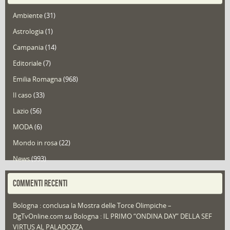
Ambiente
(31)
Astrologia
(1)
Campania
(14)
Editoriale
(7)
Emilia Romagna
(968)
Il caso
(33)
Lazio
(56)
MODA
(6)
Mondo in rosa
(22)
News
(993)
Portfolio
(1)
COMMENTI RECENTI
Puglia
(30)
Bologna : conclusa la Mostra delle Torce Olimpiche –
Redazioni
(1.049)
DgTvOnline.com
su
Bologna : IL PRIMO “ONDINA DAY” DELLA SEF
Speciali
(22)
VIRTUS AL PALADOZZA