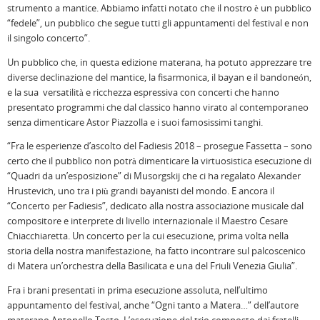
strumento a mantice. Abbiamo infatti notato che il nostro è un pubblico
“fedele”, un pubblico che segue tutti gli appuntamenti del festival e non
il singolo concerto”.
Un pubblico che, in questa edizione materana, ha potuto apprezzare tre
diverse declinazione del mantice, la fisarmonica, il bayan e il bandoneón,
e la sua versatilità e ricchezza espressiva con concerti che hanno
presentato programmi che dal classico hanno virato al contemporaneo
senza dimenticare Astor Piazzolla e i suoi famosissimi tanghi.
“Fra le esperienze d’ascolto del Fadiesis 2018 – prosegue Fassetta – sono
certo che il pubblico non potrà dimenticare la virtuosistica esecuzione di
“Quadri da un’esposizione” di Musorgskij che ci ha regalato Alexander
Hrustevich, uno tra i più grandi bayanisti del mondo. E ancora il
“Concerto per Fadiesis”, dedicato alla nostra associazione musicale dal
compositore e interprete di livello internazionale il Maestro Cesare
Chiacchiaretta. Un concerto per la cui esecuzione, prima volta nella
storia della nostra manifestazione, ha fatto incontrare sul palcoscenico
di Matera un’orchestra della Basilicata e una del Friuli Venezia Giulia”.
Fra i brani presentati in prima esecuzione assoluta, nell’ultimo
appuntamento del festival, anche “Ogni tanto a Matera…” dell’autore