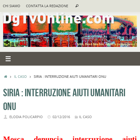
Vai
Cerca:
CHI SIAMO
CONTATTA LA REDAZIONE
Cerca
al
contenuto
HOME
IL CASO
SIRIA : INTERRUZIONE AIUTI UMANITARI ONU
SIRIA : INTERRUZIONE AIUTI UMANITARI
ONU
ELODIA POLICARPIO
02/12/2016
IL CASO
Mosca denuncia interruzione aiuti