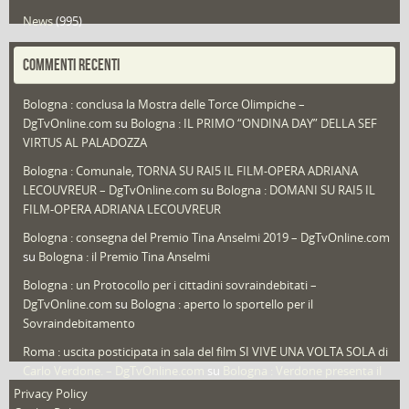
News
(995)
Portfolio
(1)
COMMENTI RECENTI
Puglia
(30)
Bologna : conclusa la Mostra delle Torce Olimpiche –
Redazioni
(1.052)
DgTvOnline.com
su
Bologna : IL PRIMO “ONDINA DAY” DELLA SEF
Speciali
(22)
VIRTUS AL PALADOZZA
Sport
(61)
Bologna : Comunale, TORNA SU RAI5 IL FILM-OPERA ADRIANA
LECOUVREUR – DgTvOnline.com
su
Bologna : DOMANI SU RAI5 IL
That's Bologna Magazine
(25)
FILM-OPERA ADRIANA LECOUVREUR
Veneto
(12)
Bologna : consegna del Premio Tina Anselmi 2019 – DgTvOnline.com
Video (archivio)
(263)
su
Bologna : il Premio Tina Anselmi
Video in primo piano
(6)
Bologna : un Protocollo per i cittadini sovraindebitati –
DgTvOnline.com
su
Bologna : aperto lo sportello per il
Sovraindebitamento
Roma : uscita posticipata in sala del film SI VIVE UNA VOLTA SOLA di
Carlo Verdone. – DgTvOnline.com
su
Bologna : Verdone presenta il
nuovo film
Privacy Policy