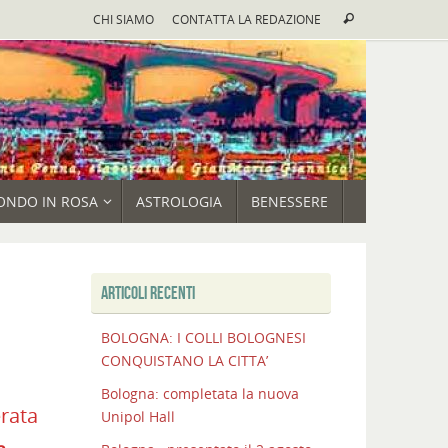
Cerca:
CHI SIAMO
CONTATTA LA REDAZIONE
Cerca
ONDO IN ROSA
ASTROLOGIA
BENESSERE
ARTICOLI RECENTI
BOLOGNA: I COLLI BOLOGNESI
CONQUISTANO LA CITTA’
Bologna: completata la nuova
erata
Unipol Hall