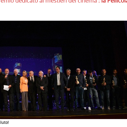
remio dedicato ai mestieri del cinema :
la Pellicol
luto!