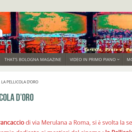
THAT’S BOLOGNA MAGAZINE
VIDEO IN PRIMO PIANO
M
 LA PELLICOLA D’ORO
ICOLA D’ORO
rancaccio
di via Merulana a Roma, si è svolta la s