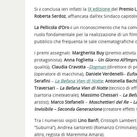
Si è conclusa ieri infatti la
IX edizione
del
Premio L
Roberta Serdoz
, affiancata dall’ex Sindaco capitol
La Pellicola d’Oro
è un riconoscimento che ha come 
ruolo fondamentale per la realizzazione di un film
pubblico che frequenta le sale cinematografiche op
I premi assegnati:
Margherita Buy
(premio attività 
protagonista);
Anna Foglietta
–
Un Giorno All’Impr
qualità);
Claudia Cravotta
–
Dogman
(direttore di 
(operatore di macchina);
Daniele Verdenelli
–
Eufo
Serafini
–
La Befana Vien di Notte
;
Antonella Bach
Traversari
–
La Befana Vien di Notte
(tecnico di eff
(sartoria cineteatrale);
Massimo Chessari
–
La Bef
arstist);
Marco Stefanelli
–
Moschettieri del Re – 
Invisibile – Seconda Generazione
(creatore effetti 
Tra i numerosi ospiti
Lino Banfi
, Cristoph Lambert
“Suburra”), Andrea sartoretti (Romanzo Criminale
altro, regista di Maremma Amara).