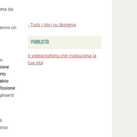
tta da
- Tutti i libri su Bologna
hanno un
PUBBLICITÀ
Il videocitofono che rivoluziona la
o
tua vita
ione
rto
abio
issione
ryboard
di
anto