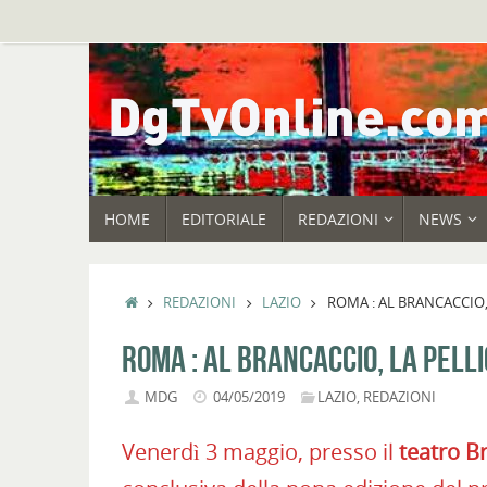
Vai
al
contenuto
VAI
HOME
EDITORIALE
REDAZIONI
NEWS
AL
CONTENUTO
HOME
REDAZIONI
LAZIO
ROMA : AL BRANCACCIO,
ROMA : AL BRANCACCIO, LA PELL
MDG
04/05/2019
LAZIO
,
REDAZIONI
Venerdì 3 maggio, presso il
teatro B