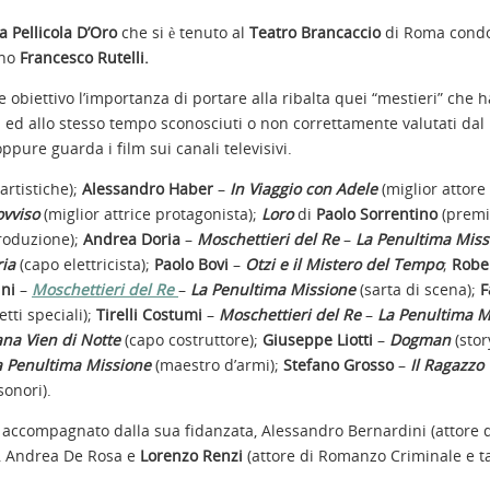
a Pellicola D’Oro
che si è tenuto al
Teatro Brancaccio
di Roma condo
ino
Francesco Rutelli.
obiettivo l’importanza di portare alla ribalta quei “mestieri” che 
 ed allo stesso tempo sconosciuti o non correttamente valutati dal
pure guarda i film sui canali televisivi.
artistiche);
Alessandro Haber
–
In Viaggio con Adele
(miglior attore
ovviso
(miglior attrice protagonista);
Loro
di
Paolo Sorrentino
(premi
produzione);
Andrea Doria
–
Moschettieri del Re
–
La Penultima Miss
ria
(capo elettricista);
Paolo Bovi
–
Otzi e il Mistero del Tempo
;
Robe
ini
–
Moschettieri del Re
–
La Penultima Missione
(sarta di scena);
F
etti speciali);
Tirelli Costumi
–
Moschettieri del Re
–
La Penultima M
ana Vien di Notte
(capo costruttore);
Giuseppe Liotti
–
Dogman
(sto
La Penultima Missione
(maestro d’armi);
Stefano Grosso
–
Il Ragazzo
sonori).
 accompagnato dalla sua fidanzata, Alessandro Bernardini (attore 
), Andrea De Rosa e
Lorenzo Renzi
(attore di Romanzo Criminale e t