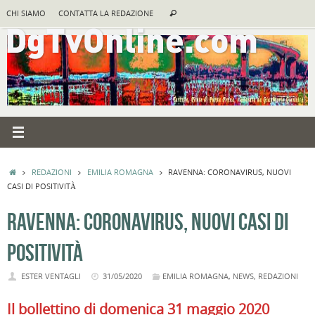
Vai
Cerca:
CHI SIAMO
CONTATTA LA REDAZIONE
Cerca
al
contenuto
HOME
REDAZIONI
EMILIA ROMAGNA
RAVENNA: CORONAVIRUS, NUOVI
CASI DI POSITIVITÀ
RAVENNA: CORONAVIRUS, NUOVI CASI DI
POSITIVITÀ
ESTER VENTAGLI
31/05/2020
EMILIA ROMAGNA
,
NEWS
,
REDAZIONI
Il bollettino di domenica 31 maggio 2020