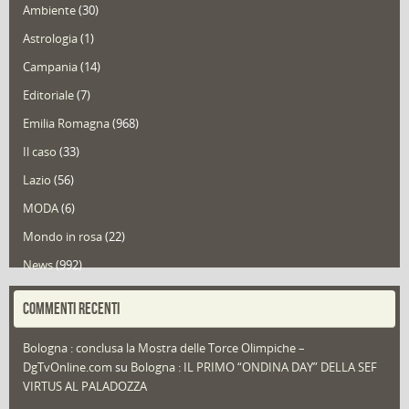
Ambiente
(30)
Astrologia
(1)
Campania
(14)
Editoriale
(7)
Emilia Romagna
(968)
Il caso
(33)
Lazio
(56)
MODA
(6)
Mondo in rosa
(22)
News
(992)
Portfolio
(1)
COMMENTI RECENTI
Puglia
(30)
Bologna : conclusa la Mostra delle Torce Olimpiche –
Redazioni
(1.049)
DgTvOnline.com
su
Bologna : IL PRIMO “ONDINA DAY” DELLA SEF
Speciali
(22)
VIRTUS AL PALADOZZA
Sport
(61)