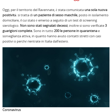
Oggi, per il territorio del Ravennate, è stata comunicata
una sola nuova
positività
: si tratta di
un paziente di sesso maschile
, posto in isolamento
domiciliare, il cui stato è emerso a seguito di un test di screening
sierologico.
Non sono stati segnalati decessi
; inoltre si sono verificate
3
guarigioni complete.
Sono in tutto
200 le persone in quarantena
e
sorveglianza attiva, in quanto hanno avuto contatti stretti con casi
positivi o perché rientrate in Italia dall’estero.
Coronavirus