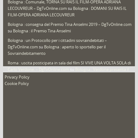
Bologna : Comunale, TORNA SU RAI5 IL FILM-OPERA ADRIANA
LECOUVREUR – DgTvOnline.com
su
Bologna : DOMANI SU RAI5 IL
That's Bologna Magazine
(25)
FILM-OPERA ADRIANA LECOUVREUR
Veneto
(12)
Bologna : consegna del Premio Tina Anselmi 2019 – DgTvOnline.com
Video (archivio)
(263)
su
Bologna : il Premio Tina Anselmi
Video in primo piano
(6)
Bologna : un Protocollo per i cittadini sovraindebitati –
DgTvOnline.com
su
Bologna : aperto lo sportello per il
Sovraindebitamento
Roma : uscita posticipata in sala del film SI VIVE UNA VOLTA SOLA di
Carlo Verdone. – DgTvOnline.com
su
Bologna : Verdone presenta il
nuovo film
Privacy Policy
Cookie Policy