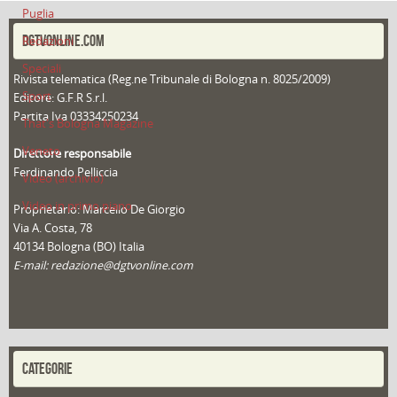
Puglia
DGTVONLINE.COM
Redazioni
Speciali
Rivista telematica (Reg.ne Tribunale di Bologna n. 8025/2009)
Sport
Editore: G.F.R S.r.l.
Partita Iva 03334250234
That's Bologna Magazine
Veneto
Direttore responsabile
Ferdinando Pelliccia
Video (archivio)
Video in primo piano
Proprietario: Marcello De Giorgio
Via A. Costa, 78
40134 Bologna (BO) Italia
E-mail: redazione@dgtvonline.com
CATEGORIE