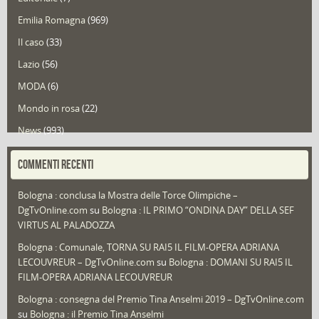
Emilia Romagna
(969)
Il caso
(33)
Lazio
(56)
MODA
(6)
Mondo in rosa
(22)
News
(993)
Portfolio
(1)
COMMENTI RECENTI
Puglia
(30)
Bologna : conclusa la Mostra delle Torce Olimpiche –
Redazioni
(1.050)
DgTvOnline.com
su
Bologna : IL PRIMO “ONDINA DAY” DELLA SEF
Speciali
(22)
VIRTUS AL PALADOZZA
Sport
(61)
Bologna : Comunale, TORNA SU RAI5 IL FILM-OPERA ADRIANA
LECOUVREUR – DgTvOnline.com
su
Bologna : DOMANI SU RAI5 IL
That's Bologna Magazine
(25)
FILM-OPERA ADRIANA LECOUVREUR
Veneto
(12)
Bologna : consegna del Premio Tina Anselmi 2019 – DgTvOnline.com
Video (archivio)
(263)
su
Bologna : il Premio Tina Anselmi