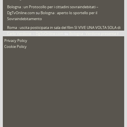
Video in primo piano
(6)
Bologna : un Protocollo per i cittadini sovraindebitati –
DgTvOnline.com
su
Bologna : aperto lo sportello per il
Sovraindebitamento
Roma : uscita posticipata in sala del film SI VIVE UNA VOLTA SOLA di
Carlo Verdone. – DgTvOnline.com
su
Bologna : Verdone presenta il
nuovo film
Privacy Policy
Cookie Policy