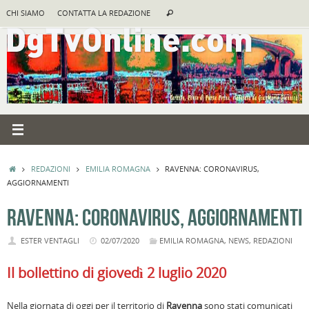
Vai
Cerca:
CHI SIAMO
CONTATTA LA REDAZIONE
Cerca
al
contenuto
HOME
REDAZIONI
EMILIA ROMAGNA
RAVENNA: CORONAVIRUS,
AGGIORNAMENTI
RAVENNA: CORONAVIRUS, AGGIORNAMENTI
ESTER VENTAGLI
02/07/2020
EMILIA ROMAGNA
,
NEWS
,
REDAZIONI
Il bollettino di giovedì 2 luglio 2020
Nella giornata di oggi per il territorio di
Ravenna
sono stati comunicati