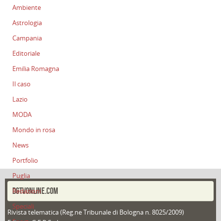
Ambiente
Astrologia
Campania
Editoriale
Emilia Romagna
Il caso
Lazio
MODA
Mondo in rosa
News
Portfolio
Puglia
DGTVONLINE.COM
Redazioni
Speciali
Rivista telematica (Reg.ne Tribunale di Bologna n. 8025/2009)