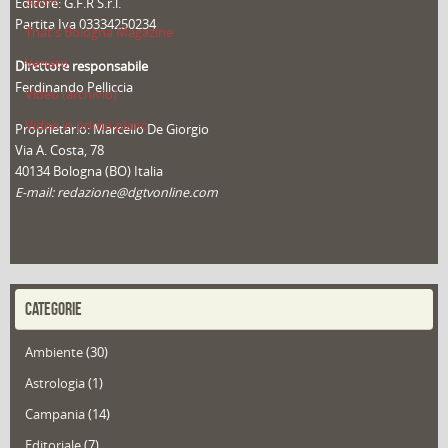
Sport
Editore: G.F.R S.r.l.
Partita Iva 03334250234
That's Bologna Magazine
Veneto
Direttore responsabile
Ferdinando Pelliccia
Video (archivio)
Video in primo piano
Proprietario: Marcello De Giorgio
Via A. Costa, 78
40134 Bologna (BO) Italia
E-mail: redazione@dgtvonline.com
CATEGORIE
Ambiente
(30)
Astrologia
(1)
Campania
(14)
Editoriale
(7)