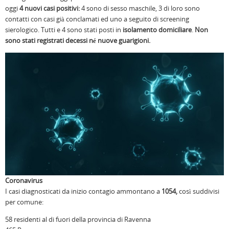
oggi
4 nuovi casi positivi:
4 sono di sesso maschile, 3 di loro sono
contatti con casi già conclamati ed uno a seguito di screening
sierologico. Tutti e 4 sono stati posti in
isolamento domiciliare
.
Non
sono stati registrati decessi né nuove guarigioni.
Coronavirus
I casi diagnosticati da inizio contagio ammontano a
1054,
così suddivisi
per comune:
58 residenti al di fuori della provincia di Ravenna