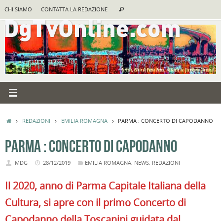
Vai
Cerca:
CHI SIAMO
CONTATTA LA REDAZIONE
Cerca
al
contenuto
HOME
REDAZIONI
EMILIA ROMAGNA
PARMA : CONCERTO DI CAPODANNO
PARMA : CONCERTO DI CAPODANNO
MDG
28/12/2019
EMILIA ROMAGNA
,
NEWS
,
REDAZIONI
Il 2020, anno di Parma Capitale Italiana della
Cultura, si apre con il primo Concerto di
Capodanno della Toscanini guidata dal