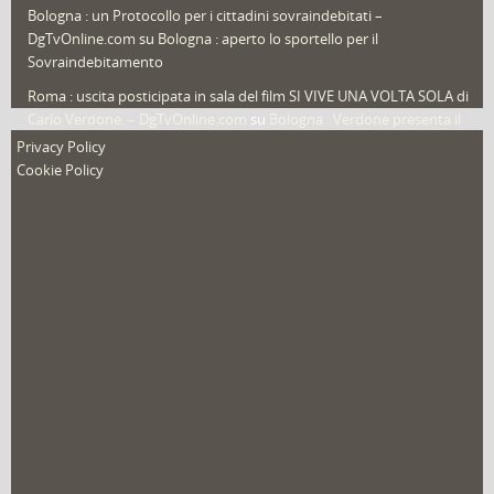
Video in primo piano
(6)
Bologna : un Protocollo per i cittadini sovraindebitati –
DgTvOnline.com
su
Bologna : aperto lo sportello per il
Sovraindebitamento
Roma : uscita posticipata in sala del film SI VIVE UNA VOLTA SOLA di
Carlo Verdone. – DgTvOnline.com
su
Bologna : Verdone presenta il
nuovo film
Privacy Policy
Cookie Policy