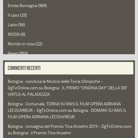
Emilia Romagna
(969)
Il caso
(33)
Lazio
(56)
MODA
(6)
Mondo in rosa
(22)
News
(993)
Portfolio
(1)
COMMENTI RECENTI
Puglia
(30)
Bologna : conclusa la Mostra delle Torce Olimpiche –
Redazioni
(1.050)
DgTvOnline.com
su
Bologna : IL PRIMO “ONDINA DAY” DELLA SEF
Speciali
(22)
VIRTUS AL PALADOZZA
Sport
(61)
Bologna : Comunale, TORNA SU RAI5 IL FILM-OPERA ADRIANA
LECOUVREUR – DgTvOnline.com
su
Bologna : DOMANI SU RAI5 IL
That's Bologna Magazine
(25)
FILM-OPERA ADRIANA LECOUVREUR
Veneto
(12)
Bologna : consegna del Premio Tina Anselmi 2019 – DgTvOnline.com
Video (archivio)
(263)
su
Bologna : il Premio Tina Anselmi