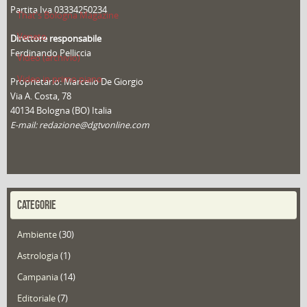
Partita Iva 03334250234
That's Bologna Magazine
Veneto
Direttore responsabile
Ferdinando Pelliccia
Video (archivio)
Video in primo piano
Proprietario: Marcello De Giorgio
Via A. Costa, 78
40134 Bologna (BO) Italia
E-mail: redazione@dgtvonline.com
CATEGORIE
Ambiente
(30)
Astrologia
(1)
Campania
(14)
Editoriale
(7)