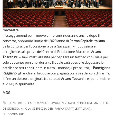
l’orchestra
I festeggiamenti per il nuovo anno continueranno anche dopo il
concerto, onorando l’inizio del 2020 anno di
Parma Capitale Italiana
della Cultura: per l’occasione la Sala Gavazzeni – nuovissima e
accogliente sala prove del Centro di Produzione Musicale “
Arturo
Toscanini
” – sarà infatti allestita per ospitare un festoso conviviale per
sole duecento persone, durante il quale sarà possibile degustare le
eccellenze territoriali, note in tutto il mondo; il prosciutto, il
Parmigiano
Reggiano
, gli anolini in brodo accompagnati con i vini dei colli di Parma;
infine un dolcetto originale ispirato ad
Arturo Toscanini
e (per brindare
al 2020) lo spumante.
MDG
CONCERTO DI CAPODANNO
,
DGTVONLINE
,
DGTVONLINE.COM
,
MARCELLO
DE GIORGIO
,
NIKOLAJ SZEPS-ZNAIDER
,
PARMA CAPITALE ITALIANA
.
BOOKMARK
.