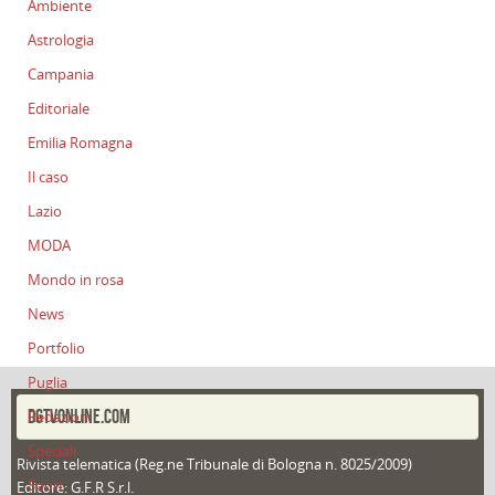
Ambiente
Astrologia
Campania
Editoriale
Emilia Romagna
Il caso
Lazio
MODA
Mondo in rosa
News
Portfolio
Puglia
DGTVONLINE.COM
Redazioni
Speciali
Rivista telematica (Reg.ne Tribunale di Bologna n. 8025/2009)
Sport
Editore: G.F.R S.r.l.