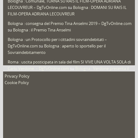
Bologna : Comunale, TORNA SU RAI5 IL FILM-OPERA ADRIANA
LECOUVREUR – DgTvOnline.com
su
Bologna : DOMANI SU RAI5 IL
That's Bologna Magazine
(25)
FILM-OPERA ADRIANA LECOUVREUR
Veneto
(12)
Bologna : consegna del Premio Tina Anselmi 2019 – DgTvOnline.com
Video (archivio)
(263)
su
Bologna : il Premio Tina Anselmi
Video in primo piano
(6)
Bologna : un Protocollo per i cittadini sovraindebitati –
DgTvOnline.com
su
Bologna : aperto lo sportello per il
Sovraindebitamento
Roma : uscita posticipata in sala del film SI VIVE UNA VOLTA SOLA di
Carlo Verdone. – DgTvOnline.com
su
Bologna : Verdone presenta il
nuovo film
Privacy Policy
Cookie Policy