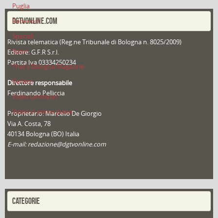
Puglia
DGTVONLINE.COM
Redazioni
Speciali
Rivista telematica (Reg.ne Tribunale di Bologna n. 8025/2009)
Sport
Editore: G.F.R S.r.l.
Partita Iva 03334250234
That's Bologna Magazine
Veneto
Direttore responsabile
Ferdinando Pelliccia
Video (archivio)
Video in primo piano
Proprietario: Marcello De Giorgio
Via A. Costa, 78
40134 Bologna (BO) Italia
E-mail: redazione@dgtvonline.com
CATEGORIE