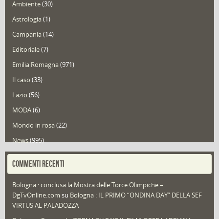
Ambiente
(30)
Astrologia
(1)
Campania
(14)
Editoriale
(7)
Emilia Romagna
(971)
Il caso
(33)
Lazio
(56)
MODA
(6)
Mondo in rosa
(22)
News
(995)
Portfolio
(1)
COMMENTI RECENTI
Puglia
(30)
Bologna : conclusa la Mostra delle Torce Olimpiche –
Redazioni
(1.052)
DgTvOnline.com
su
Bologna : IL PRIMO “ONDINA DAY” DELLA SEF
Speciali
(22)
VIRTUS AL PALADOZZA
Sport
(61)