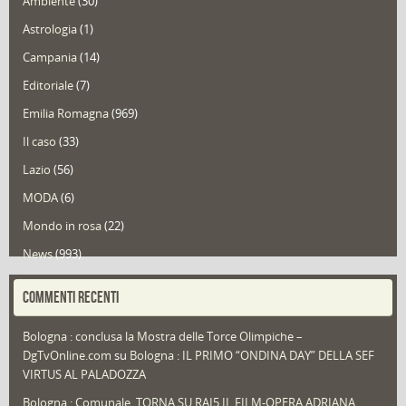
Ambiente
(30)
Astrologia
(1)
Campania
(14)
Editoriale
(7)
Emilia Romagna
(969)
Il caso
(33)
Lazio
(56)
MODA
(6)
Mondo in rosa
(22)
News
(993)
Portfolio
(1)
COMMENTI RECENTI
Puglia
(30)
Bologna : conclusa la Mostra delle Torce Olimpiche –
Redazioni
(1.050)
DgTvOnline.com
su
Bologna : IL PRIMO “ONDINA DAY” DELLA SEF
Speciali
(22)
VIRTUS AL PALADOZZA
Sport
(61)
Bologna : Comunale, TORNA SU RAI5 IL FILM-OPERA ADRIANA