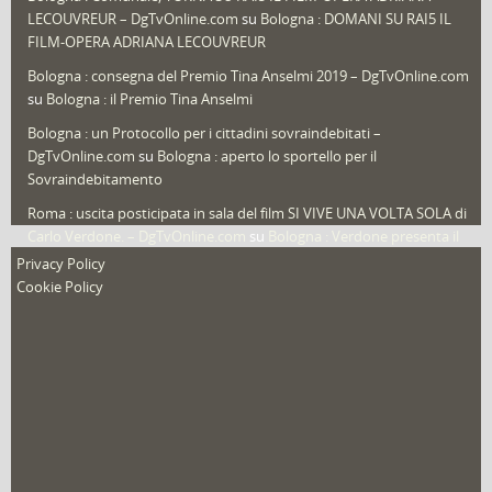
LECOUVREUR – DgTvOnline.com
su
Bologna : DOMANI SU RAI5 IL
That's Bologna Magazine
(25)
FILM-OPERA ADRIANA LECOUVREUR
Veneto
(12)
Bologna : consegna del Premio Tina Anselmi 2019 – DgTvOnline.com
Video (archivio)
(263)
su
Bologna : il Premio Tina Anselmi
Video in primo piano
(6)
Bologna : un Protocollo per i cittadini sovraindebitati –
DgTvOnline.com
su
Bologna : aperto lo sportello per il
Sovraindebitamento
Roma : uscita posticipata in sala del film SI VIVE UNA VOLTA SOLA di
Carlo Verdone. – DgTvOnline.com
su
Bologna : Verdone presenta il
nuovo film
Privacy Policy
Cookie Policy