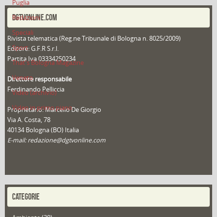
Puglia
DGTVONLINE.COM
Redazioni
Speciali
Rivista telematica (Reg.ne Tribunale di Bologna n. 8025/2009)
Sport
Editore: G.F.R S.r.l.
Partita Iva 03334250234
That's Bologna Magazine
Veneto
Direttore responsabile
Ferdinando Pelliccia
Video (archivio)
Video in primo piano
Proprietario: Marcello De Giorgio
Via A. Costa, 78
40134 Bologna (BO) Italia
E-mail: redazione@dgtvonline.com
CATEGORIE