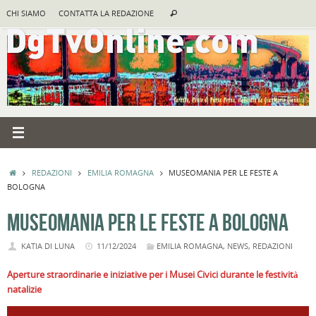
Vai
Cerca:
CHI SIAMO
CONTATTA LA REDAZIONE
Cerca
al
contenuto
HOME
REDAZIONI
EMILIA ROMAGNA
MUSEOMANIA PER LE FESTE A
BOLOGNA
MUSEOMANIA PER LE FESTE A BOLOGNA
KATIA DI LUNA
11/12/2024
EMILIA ROMAGNA
,
NEWS
,
REDAZIONI
Aperture straordinarie e iniziative per i Musei Civici durante le festività
natalizie