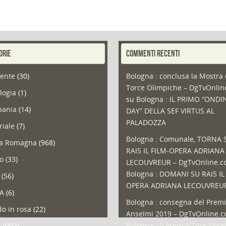
ORIE
COMMENTI RECENTI
ente
(30)
Bologna : conclusa la Mostra 
Torce Olimpiche – DgTvOnli
logia
(1)
su
Bologna : IL PRIMO “ONDI
ania
(14)
DAY” DELLA SEF VIRTUS AL
PALADOZZA
riale
(7)
Bologna : Comunale, TORNA 
ia Romagna
(968)
RAI5 IL FILM-OPERA ADRIANA
so
(33)
LECOUVREUR – DgTvOnline.
Bologna : DOMANI SU RAI5 IL
(56)
OPERA ADRIANA LECOUVREU
A
(6)
Bologna : consegna del Premi
o in rosa
(22)
Anselmi 2019 – DgTvOnline.
Bologna : il Premio Tina Anse
s
(992)