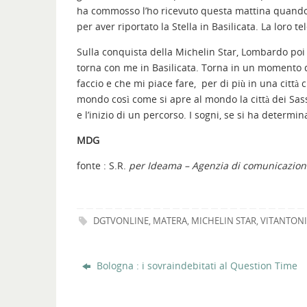
ha commosso l’ho ricevuto questa mattina quando
per aver riportato la Stella in Basilicata. La loro te
Sulla conquista della Michelin Star, Lombardo poi d
torna con me in Basilicata. Torna in un momento 
faccio e che mi piace fare, per di più in una città 
mondo così come si apre al mondo la città dei Sassi. 
e l’inizio di un percorso. I sogni, se si ha determi
MDG
fonte : S.R.
per Ideama – Agenzia di comunicazion
DGTVONLINE
,
MATERA
,
MICHELIN STAR
,
VITANTON
Bologna : i sovraindebitati al Question Time