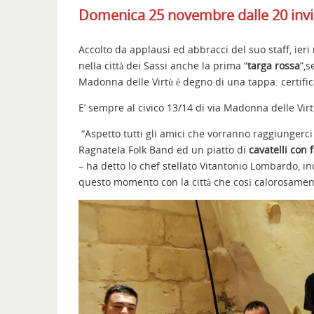
Domenica 25 novembre dalle 20 invi
Accolto da applausi ed abbracci del suo staff, ieri
nella città dei Sassi anche la prima “
targa rossa
”,s
Madonna delle Virtù è degno di una tappa: certific
E’ sempre al civico 13/14 di via Madonna delle Virtù 
“Aspetto tutti gli amici che vorranno raggiungerc
Ragnatela Folk Band ed un piatto di
cavatelli con f
– ha detto lo chef stellato Vitantonio Lombardo, inc
questo momento con la città che così calorosament