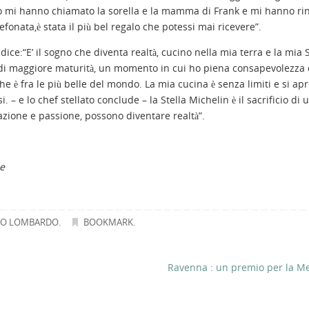
 mi hanno chiamato la sorella e la mamma di Frank e mi hanno rin
lefonata,è stata il più bel regalo che potessi mai ricevere”.
ice:“E’ il sogno che diventa realtà, cucino nella mia terra e la mia S
di maggiore maturità, un momento in cui ho piena consapevolezza 
che è fra le più belle del mondo. La mia cucina è senza limiti e si apr
– e lo chef stellato conclude – la Stella Michelin è il sacrificio di 
nazione e passione, possono diventare realtà”.
e
IO LOMBARDO
.
BOOKMARK
.
Ravenna : un premio per la Me