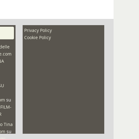
Privacy Policy
Cookie Policy
delle
ne.com
NA
SU
com
su
 FILM-
R
o Tina
com
su
lmi