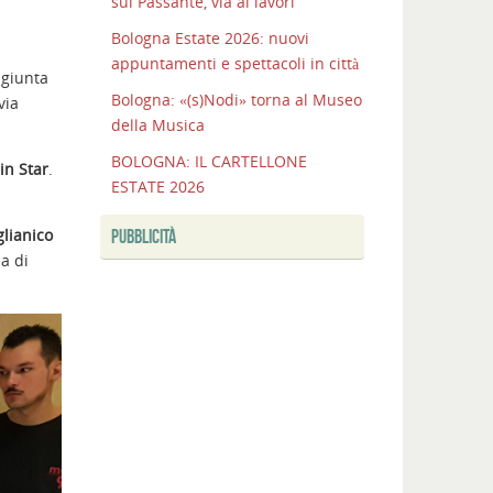
sul Passante, via ai lavori
Bologna Estate 2026: nuovi
appuntamenti e spettacoli in città
è giunta
Bologna: «(s)Nodi» torna al Museo
via
della Musica
BOLOGNA: IL CARTELLONE
in Star
.
ESTATE 2026
glianico
PUBBLICITÀ
ia di