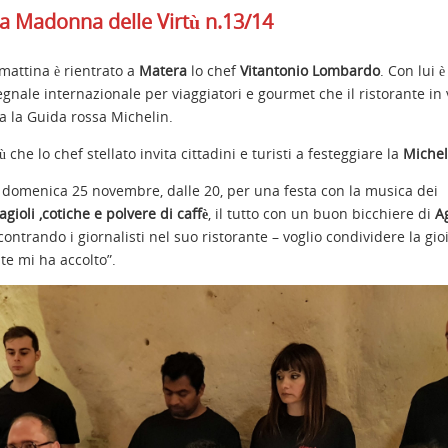
a Madonna delle Virtù n.13/14
 mattina è rientrato a
Matera
lo chef
Vitantonio Lombardo
. Con lui 
egnale internazionale per viaggiatori e gourmet che il ristorante in 
a la Guida rossa Michelin.
che lo chef stellato invita cittadini e turisti a festeggiare la
Michel
i domenica 25 novembre, dalle 20, per una festa con la musica dei
agioli ,cotiche e polvere di caffè
, il tutto con un buon bicchiere di
A
ontrando i giornalisti nel suo ristorante – voglio condividere la gio
e mi ha accolto”.