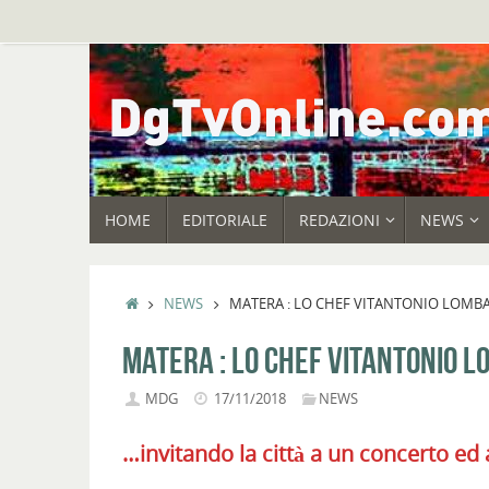
Vai
al
contenuto
VAI
HOME
EDITORIALE
REDAZIONI
NEWS
AL
CONTENUTO
HOME
NEWS
MATERA : LO CHEF VITANTONIO LOMBA
MATERA : LO CHEF VITANTONIO 
MDG
17/11/2018
NEWS
…invitando la città a un concerto ed 