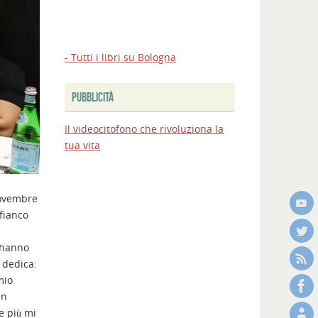
- Tutti i libri su Bologna
PUBBLICITÀ
Il videocitofono che rivoluziona la
tua vita
novembre
 fianco
, hanno
 dedica:
mio
un
e più mi