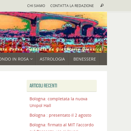
Cerca:
CHI SIAMO
CONTATTA LA REDAZIONE
Cerca
ONDO IN ROSA
ASTROLOGIA
BENESSERE
ARTICOLI RECENTI
Bologna: completata la nuova
Unipol Hall
Bologna : presentato il 2 agosto
Bologna: firmato al MIT l’accordo