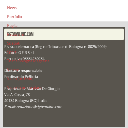
News
Portfolio
Puglia
DGTVONLINE.COM
Redazioni
Speciali
Rivista telematica (Reg.ne Tribunale di Bologna n. 8025/2009)
Sport
Editore: G.F.R S.r.l.
Partita Iva 03334250234
That's Bologna Magazine
Veneto
Direttore responsabile
Ferdinando Pelliccia
Video (archivio)
Video in primo piano
Proprietario: Marcello De Giorgio
Via A. Costa, 78
40134 Bologna (BO) Italia
E-mail: redazione@dgtvonline.com