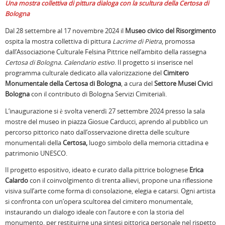
Una mostra collettiva di pittura dialoga con la scultura della Certosa di
Bologna
Dal 28 settembre al 17 novembre 2024 il
Museo civico del Risorgimento
ospita la mostra collettiva di pittura
Lacrime di Pietra
, promossa
dall’Associazione Culturale Felsina Pittrice nell’ambito della rassegna
Certosa di Bologna. Calendario estivo
. Il progetto si inserisce nel
programma culturale dedicato alla valorizzazione del
Cimitero
Monumentale della Certosa di Bologna
, a cura del
Settore Musei Civici
Bologna
con il contributo di Bologna Servizi Cimiteriali.
L’inaugurazione si è svolta venerdì 27 settembre 2024 presso la sala
mostre del museo in piazza Giosue Carducci, aprendo al pubblico un
percorso pittorico nato dall’osservazione diretta delle sculture
monumentali della
Certosa,
luogo simbolo della memoria cittadina e
patrimonio UNESCO.
Il progetto espositivo, ideato e curato dalla pittrice bolognese
Erica
Calardo
con il coinvolgimento di trenta allievi, propone una riflessione
visiva sull’arte come forma di consolazione, elegia e catarsi. Ogni artista
si confronta con un’opera scultorea del cimitero monumentale,
instaurando un dialogo ideale con l’autore e con la storia del
monumento, per restituirne una sintesi pittorica personale nel rispetto