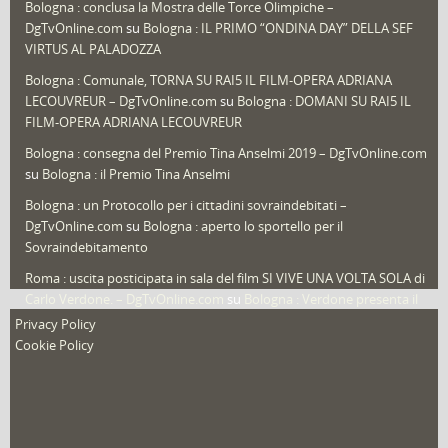
Bologna : conclusa la Mostra delle Torce Olimpiche –
Redazioni
(1.050)
DgTvOnline.com
su
Bologna : IL PRIMO “ONDINA DAY” DELLA SEF
Speciali
(22)
VIRTUS AL PALADOZZA
Sport
(61)
Bologna : Comunale, TORNA SU RAI5 IL FILM-OPERA ADRIANA
LECOUVREUR – DgTvOnline.com
su
Bologna : DOMANI SU RAI5 IL
That's Bologna Magazine
(25)
FILM-OPERA ADRIANA LECOUVREUR
Veneto
(12)
Bologna : consegna del Premio Tina Anselmi 2019 – DgTvOnline.com
Video (archivio)
(263)
su
Bologna : il Premio Tina Anselmi
Video in primo piano
(6)
Bologna : un Protocollo per i cittadini sovraindebitati –
DgTvOnline.com
su
Bologna : aperto lo sportello per il
Sovraindebitamento
Roma : uscita posticipata in sala del film SI VIVE UNA VOLTA SOLA di
Carlo Verdone. – DgTvOnline.com
su
Bologna : Verdone presenta il
nuovo film
Privacy Policy
Cookie Policy