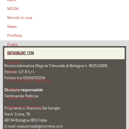
MODA
Mondo in rosa
News
Portfolio
Puglia
DGTVONLINE.COM
Redazioni
Speciali
Rivista telematica (Reg.ne Tribunale di Bologna n. 8025/2009)
Sport
Editore: G.F.R S.r.l.
Partita Iva 03334250234
That's Bologna Magazine
Veneto
Direttore responsabile
Ferdinando Pelliccia
Video (archivio)
Video in primo piano
Proprietario: Marcello De Giorgio
Via A. Costa, 78
40134 Bologna (BO) Italia
E-mail: redazione@dgtvonline.com