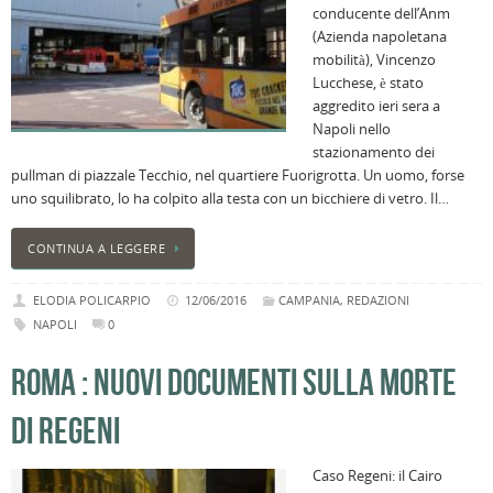
conducente dell’Anm
(Azienda napoletana
mobilità), Vincenzo
Lucchese, è stato
aggredito ieri sera a
Napoli nello
stazionamento dei
pullman di piazzale Tecchio, nel quartiere Fuorigrotta. Un uomo, forse
uno squilibrato, lo ha colpito alla testa con un bicchiere di vetro. Il…
CONTINUA A LEGGERE
ELODIA POLICARPIO
12/06/2016
CAMPANIA
,
REDAZIONI
NAPOLI
0
ROMA : NUOVI DOCUMENTI SULLA MORTE
DI REGENI
Caso Regeni: il Cairo