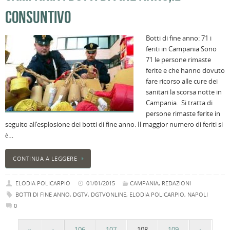
CONSUNTIVO
Botti di fine anno: 71 i
feriti in Campania Sono
71 le persone rimaste
ferite e che hanno dovuto
fare ricorso alle cure dei
sanitari la scorsa notte in
Campania. Si tratta di
persone rimaste ferite in
seguito all’esplosione dei botti di fine anno. Il maggior numero di feriti si
è…
CONTINUA A LEGGERE
ELODIA POLICARPIO
01/01/2015
CAMPANIA
,
REDAZIONI
BOTTI DI FINE ANNO
,
DGTV
,
DGTVONLINE
,
ELODIA POLICARPIO
,
NAPOLI
0
«
‹
106
107
108
109
›