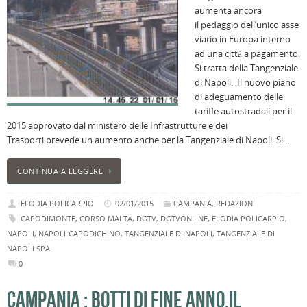
aumenta ancora
il pedaggio dell’unico asse
viario in Europa interno
ad una città a pagamento.
Si tratta della Tangenziale
di Napoli. Il nuovo piano
di adeguamento delle
tariffe autostradali per il
2015 approvato dal ministero delle Infrastrutture e dei
Trasporti prevede un aumento anche per la Tangenziale di Napoli. Si…
CONTINUA A LEGGERE
ELODIA POLICARPIO
02/01/2015
CAMPANIA
,
REDAZIONI
CAPODIMONTE
,
CORSO MALTA
,
DGTV
,
DGTVONLINE
,
ELODIA POLICARPIO
,
NAPOLI
,
NAPOLI-CAPODICHINO
,
TANGENZIALE DI NAPOLI
,
TANGENZIALE DI
NAPOLI SPA
0
CAMPANIA : BOTTI DI FINE ANNO,IL