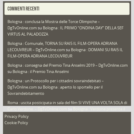
Portfolio
(1)
COMMENTI RECENTI
Puglia
(30)
Bologna : conclusa la Mostra delle Torce Olimpiche –
Redazioni
(1.049)
DgTvOnline.com
su
Bologna : IL PRIMO “ONDINA DAY” DELLA SEF
Speciali
(22)
VIRTUS AL PALADOZZA
Sport
(61)
Bologna : Comunale, TORNA SU RAI5 IL FILM-OPERA ADRIANA
LECOUVREUR – DgTvOnline.com
su
Bologna : DOMANI SU RAI5 IL
That's Bologna Magazine
(25)
FILM-OPERA ADRIANA LECOUVREUR
Veneto
(12)
Bologna : consegna del Premio Tina Anselmi 2019 – DgTvOnline.com
Video (archivio)
(263)
su
Bologna : il Premio Tina Anselmi
Video in primo piano
(6)
Bologna : un Protocollo per i cittadini sovraindebitati –
DgTvOnline.com
su
Bologna : aperto lo sportello per il
Sovraindebitamento
Roma : uscita posticipata in sala del film SI VIVE UNA VOLTA SOLA di
Carlo Verdone. – DgTvOnline.com
su
Bologna : Verdone presenta il
nuovo film
Privacy Policy
Cookie Policy