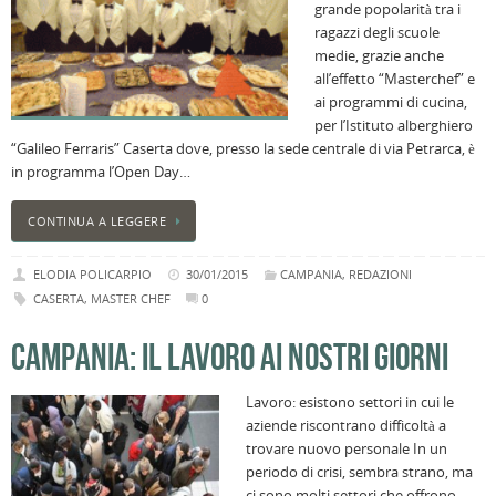
grande popolarità tra i
ragazzi degli scuole
medie, grazie anche
all’effetto “Masterchef” e
ai programmi di cucina,
per l’Istituto alberghiero
“Galileo Ferraris” Caserta dove, presso la sede centrale di via Petrarca, è
in programma l’Open Day…
CONTINUA A LEGGERE
ELODIA POLICARPIO
30/01/2015
CAMPANIA
,
REDAZIONI
CASERTA
,
MASTER CHEF
0
CAMPANIA: IL LAVORO AI NOSTRI GIORNI
Lavoro: esistono settori in cui le
aziende riscontrano difficoltà a
trovare nuovo personale In un
periodo di crisi, sembra strano, ma
ci sono molti settori che offrono