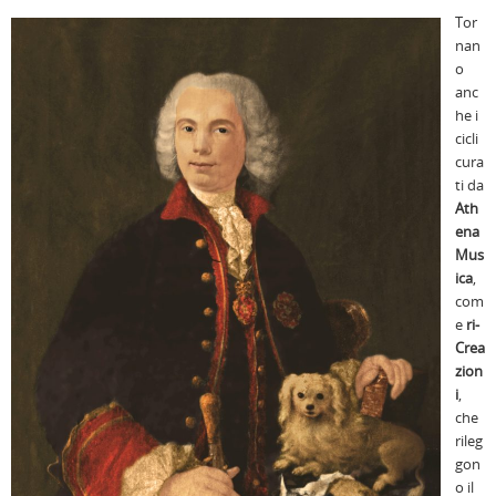
Tor
nan
o
anc
he i
cicli
cura
ti da
Ath
ena
Mus
ica
,
com
e
ri-
Crea
zion
i
,
che
rileg
gon
o il