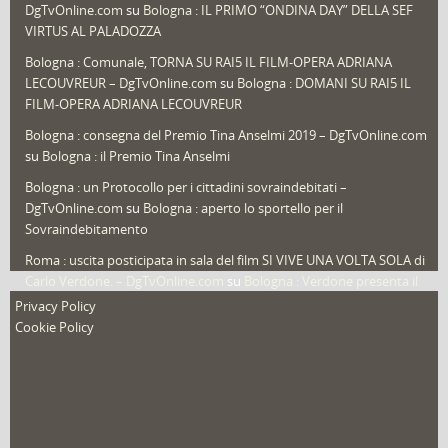
DgTvOnline.com
su
Bologna : IL PRIMO “ONDINA DAY” DELLA SEF
Speciali
(22)
VIRTUS AL PALADOZZA
Sport
(61)
Bologna : Comunale, TORNA SU RAI5 IL FILM-OPERA ADRIANA
LECOUVREUR – DgTvOnline.com
su
Bologna : DOMANI SU RAI5 IL
That's Bologna Magazine
(25)
FILM-OPERA ADRIANA LECOUVREUR
Veneto
(12)
Bologna : consegna del Premio Tina Anselmi 2019 – DgTvOnline.com
Video (archivio)
(263)
su
Bologna : il Premio Tina Anselmi
Video in primo piano
(6)
Bologna : un Protocollo per i cittadini sovraindebitati –
DgTvOnline.com
su
Bologna : aperto lo sportello per il
Sovraindebitamento
Roma : uscita posticipata in sala del film SI VIVE UNA VOLTA SOLA di
Carlo Verdone. – DgTvOnline.com
su
Bologna : Verdone presenta il
nuovo film
Privacy Policy
Cookie Policy