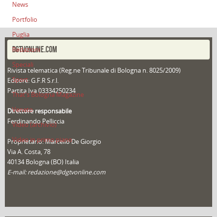
News
Portfolio
Puglia
DGTVONLINE.COM
Redazioni
Speciali
Rivista telematica (Reg.ne Tribunale di Bologna n. 8025/2009)
Sport
Editore: G.F.R S.r.l.
Partita Iva 03334250234
That's Bologna Magazine
Veneto
Direttore responsabile
Ferdinando Pelliccia
Video (archivio)
Video in primo piano
Proprietario: Marcello De Giorgio
Via A. Costa, 78
40134 Bologna (BO) Italia
E-mail: redazione@dgtvonline.com