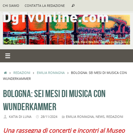
Vai
Cerca:
CHI SIAMO
CONTATTA LA REDAZIONE
Cerca
al
contenuto
HOME
REDAZIONI
EMILIA ROMAGNA
BOLOGNA: SEI MESI DI MUSICA CON
WUNDERKAMMER
BOLOGNA: SEI MESI DI MUSICA CON
WUNDERKAMMER
KATIA DI LUNA
28/11/2024
EMILIA ROMAGNA
,
NEWS
,
REDAZIONI
Una rassegna di concerti e incontri al Museo