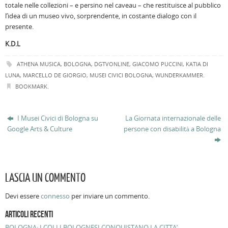
totale nelle collezioni – e persino nel caveau – che restituisce al pubblico
l’idea di un museo vivo, sorprendente, in costante dialogo con il
presente.
K.D.L
ATHENA MUSICA
,
BOLOGNA
,
DGTVONLINE
,
GIACOMO PUCCINI
,
KATIA DI
LUNA
,
MARCELLO DE GIORGIO
,
MUSEI CIVICI BOLOGNA
,
WUNDERKAMMER
.
BOOKMARK
.
I Musei Civici di Bologna su
La Giornata internazionale delle
Google Arts & Culture
persone con disabilità a Bologna
LASCIA UN COMMENTO
Devi essere
connesso
per inviare un commento.
ARTICOLI RECENTI
BOLOGNA: I COLLI BOLOGNESI CONQUISTANO LA CITTA’