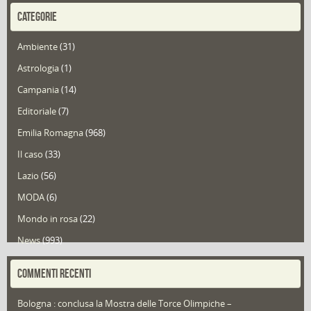
CATEGORIE
Ambiente
(31)
Astrologia
(1)
Campania
(14)
Editoriale
(7)
Emilia Romagna
(968)
Il caso
(33)
Lazio
(56)
MODA
(6)
Mondo in rosa
(22)
News
(993)
Portfolio
(1)
COMMENTI RECENTI
Puglia
(30)
Bologna : conclusa la Mostra delle Torce Olimpiche –
Redazioni
(1.049)