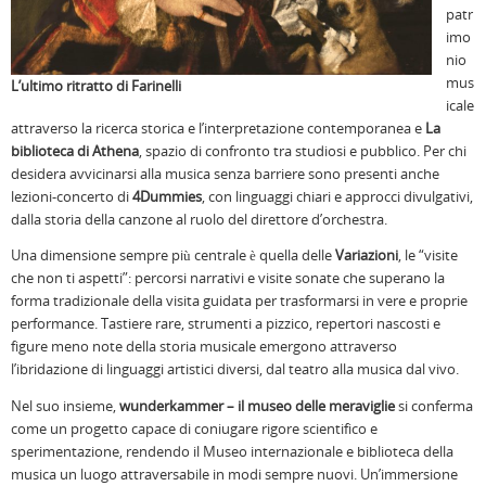
patr
imo
nio
mus
L’ultimo ritratto di Farinelli
icale
attraverso la ricerca storica e l’interpretazione contemporanea e
La
biblioteca di Athena
, spazio di confronto tra studiosi e pubblico. Per chi
desidera avvicinarsi alla musica senza barriere sono presenti anche
lezioni-concerto di
4Dummies
, con linguaggi chiari e approcci divulgativi,
dalla storia della canzone al ruolo del direttore d’orchestra.
Una dimensione sempre più centrale è quella delle
Variazioni
, le “visite
che non ti aspetti”: percorsi narrativi e visite sonate che superano la
forma tradizionale della visita guidata per trasformarsi in vere e proprie
performance. Tastiere rare, strumenti a pizzico, repertori nascosti e
figure meno note della storia musicale emergono attraverso
l’ibridazione di linguaggi artistici diversi, dal teatro alla musica dal vivo.
Nel suo insieme,
wunderkammer – il museo delle meraviglie
si conferma
come un progetto capace di coniugare rigore scientifico e
sperimentazione, rendendo il Museo internazionale e biblioteca della
musica un luogo attraversabile in modi sempre nuovi. Un’immersione