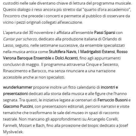
custoditi nelle sale diventano chiave di lettura del programma musicale.
Questo dialogo è reso ancora più stretto dal “quarto d’ora accademico”,
l’incontro che precede i concerti e permette al pubblico di osservare da
vicino i pezzi originali collegati all’esecuzione.
L’apertura del 30 novembre è affidata all’ensemble
Passi Sparsi
con
Cantar per scherzo
, dedicato alla produzione italiana di Orlando di
Lasso, seguito, nelle settimane successive, da ensemble specializzati
nella musica antica come
Stultifera Navis
,
I Madrigalisti Estensi
,
Rosso
Verona Baroque Ensemble
e
Dolci Accenti
, fino agli appuntamenti
conclusivi di maggio. Il programma attraversa Cinque e Seicento,
Rinascimento e Barocco, ma senza rinunciare a una narrazione
accessibile anche ai non specialisti.
wunderkammer
propone inoltre un fitto calendario di
incontri e
presentazioni
dedicati alla storia della musica e alle figure che l’hanno
segnata. Tra questi, le iniziative legate ai centenari di
Ferruccio Busoni
e
Giacomo Puccini
, con presentazioni editoriali, percorsi narrativi e visite
tematiche che trasformano le sale del museo in spazi di racconto
teatrale. Non mancano gli approfondimenti su Arcangelo Corelli,
Farinelli, Mozart e Bach, fino alla proiezione del biopic dedicato a Josef
Mysliveček.