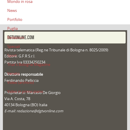
Mondo in rosa
News
Portfolio
Puglia
DGTVONLINE.COM
Redazioni
Speciali
Rivista telematica (Reg.ne Tribunale di Bologna n. 8025/2009)
Sport
Editore: G.F.R S.r.l.
Partita Iva 03334250234
That's Bologna Magazine
Veneto
Direttore responsabile
Ferdinando Pelliccia
Video (archivio)
Video in primo piano
Proprietario: Marcello De Giorgio
Via A. Costa, 78
40134 Bologna (BO) Italia
E-mail: redazione@dgtvonline.com