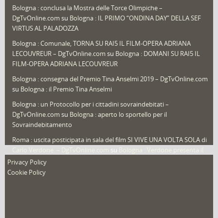
Bologna : conclusa la Mostra delle Torce Olimpiche –
Redazioni
(1.049)
DgTvOnline.com
su
Bologna : IL PRIMO “ONDINA DAY” DELLA SEF
Speciali
(22)
VIRTUS AL PALADOZZA
Sport
(61)
Bologna : Comunale, TORNA SU RAI5 IL FILM-OPERA ADRIANA
LECOUVREUR – DgTvOnline.com
su
Bologna : DOMANI SU RAI5 IL
That's Bologna Magazine
(25)
FILM-OPERA ADRIANA LECOUVREUR
Veneto
(12)
Bologna : consegna del Premio Tina Anselmi 2019 – DgTvOnline.com
Video (archivio)
(263)
su
Bologna : il Premio Tina Anselmi
Video in primo piano
(6)
Bologna : un Protocollo per i cittadini sovraindebitati –
DgTvOnline.com
su
Bologna : aperto lo sportello per il
Sovraindebitamento
Roma : uscita posticipata in sala del film SI VIVE UNA VOLTA SOLA di
Carlo Verdone. – DgTvOnline.com
su
Bologna : Verdone presenta il
nuovo film
Privacy Policy
Cookie Policy