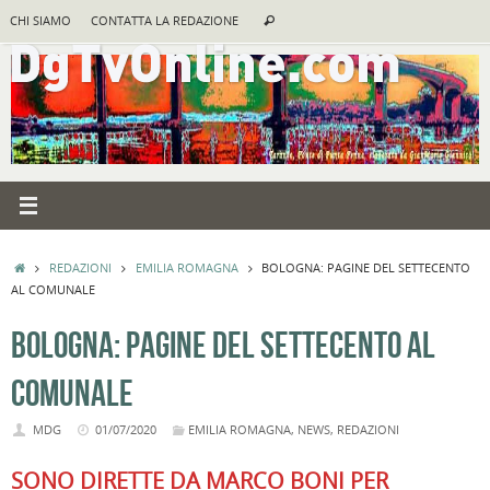
Vai
Cerca:
CHI SIAMO
CONTATTA LA REDAZIONE
Cerca
al
contenuto
HOME
REDAZIONI
EMILIA ROMAGNA
BOLOGNA: PAGINE DEL SETTECENTO
AL COMUNALE
BOLOGNA: PAGINE DEL SETTECENTO AL
COMUNALE
MDG
01/07/2020
EMILIA ROMAGNA
,
NEWS
,
REDAZIONI
SONO DIRETTE DA MARCO BONI PER