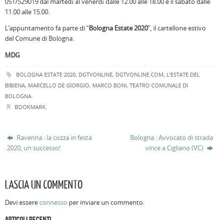
051/529019 dal martedì al venerdì dalle 12.00 alle 18.00 e il sabato dalle
11.00 alle 15.00.
L’appuntamento fa parte di “
Bologna Estate 2020
”, il cartellone estivo
del Comune di Bologna.
MDG
BOLOGNA ESTATE 2020
,
DGTVONLINE
,
DGTVONLINE.COM
,
L’ESTATE DEL
BIBIENA
,
MARCELLO DE GIORGIO
,
MARCO BONI
,
TEATRO COMUNALE DI
BOLOGNA
.
BOOKMARK
.
Ravenna : la cozza in festa
Bologna : Avvocato di strada
2020, un successo!
vince a Cigliano (VC)
LASCIA UN COMMENTO
Devi essere
connesso
per inviare un commento.