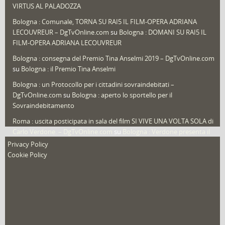
Speciali
(22)
VIRTUS AL PALADOZZA
Sport
(61)
Bologna : Comunale, TORNA SU RAI5 IL FILM-OPERA ADRIANA
LECOUVREUR – DgTvOnline.com
su
Bologna : DOMANI SU RAI5 IL
That's Bologna Magazine
(25)
FILM-OPERA ADRIANA LECOUVREUR
Veneto
(12)
Bologna : consegna del Premio Tina Anselmi 2019 – DgTvOnline.com
Video (archivio)
(263)
su
Bologna : il Premio Tina Anselmi
Video in primo piano
(6)
Bologna : un Protocollo per i cittadini sovraindebitati –
DgTvOnline.com
su
Bologna : aperto lo sportello per il
Sovraindebitamento
Roma : uscita posticipata in sala del film SI VIVE UNA VOLTA SOLA di
Carlo Verdone. – DgTvOnline.com
su
Bologna : Verdone presenta il
nuovo film
Privacy Policy
Cookie Policy