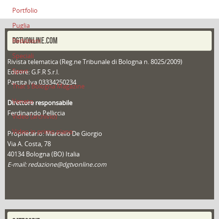
Portfolio
Puglia
DGTVONLINE.COM
Redazioni
Speciali
Rivista telematica (Reg.ne Tribunale di Bologna n. 8025/2009)
Sport
Editore: G.F.R S.r.l.
Partita Iva 03334250234
That's Bologna Magazine
Veneto
Direttore responsabile
Ferdinando Pelliccia
Video (archivio)
Video in primo piano
Proprietario: Marcello De Giorgio
Via A. Costa, 78
40134 Bologna (BO) Italia
E-mail: redazione@dgtvonline.com