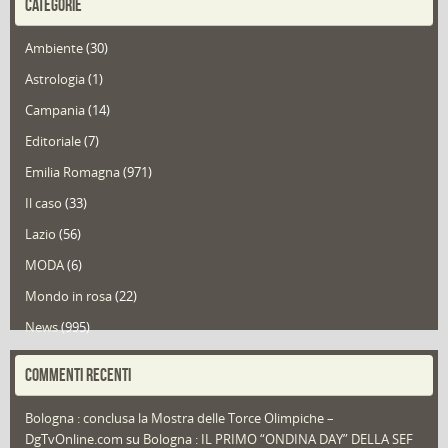
CATEGORIE
Ambiente
(30)
Astrologia
(1)
Campania
(14)
Editoriale
(7)
Emilia Romagna
(971)
Il caso
(33)
Lazio
(56)
MODA
(6)
Mondo in rosa
(22)
News
(995)
Portfolio
(1)
COMMENTI RECENTI
Puglia
(30)
Bologna : conclusa la Mostra delle Torce Olimpiche –
Redazioni
(1.052)
DgTvOnline.com
su
Bologna : IL PRIMO “ONDINA DAY” DELLA SEF