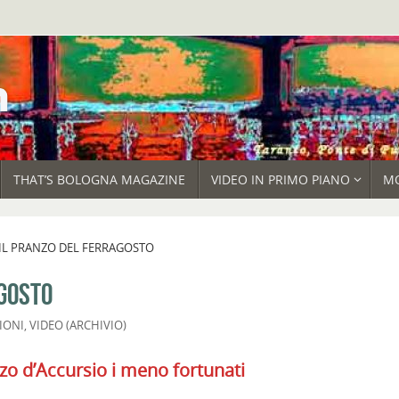
THAT’S BOLOGNA MAGAZINE
VIDEO IN PRIMO PIANO
M
IL PRANZO DEL FERRAGOSTO
AGOSTO
IONI
,
VIDEO (ARCHIVIO)
zzo d’Accursio i meno fortunati