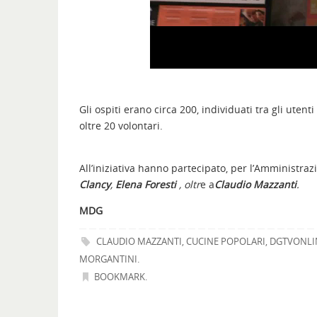
Gli ospiti erano circa 200, individuati tra gli uten
oltre 20 volontari.
All’iniziativa hanno partecipato, per l’Amministra
Clancy
,
Elena
Foresti
, oltr
e a
Claudio Mazzanti
.
MDG
CLAUDIO MAZZANTI
,
CUCINE POPOLARI
,
DGTVONLI
MORGANTINI
.
BOOKMARK
.