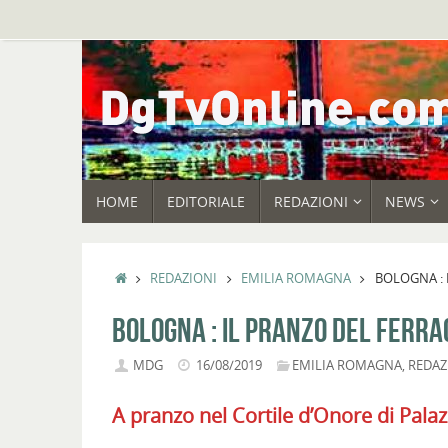
Vai
al
contenuto
VAI
HOME
EDITORIALE
REDAZIONI
NEWS
AL
CONTENUTO
HOME
REDAZIONI
EMILIA ROMAGNA
BOLOGNA : 
BOLOGNA : IL PRANZO DEL FERR
MDG
16/08/2019
EMILIA ROMAGNA
,
REDAZ
A pranzo nel Cortile d’Onore di Pala