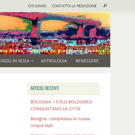
Cerca:
CHI SIAMO
CONTATTA LA REDAZIONE
Cerca
ONDO IN ROSA
ASTROLOGIA
BENESSERE
ARTICOLI RECENTI
BOLOGNA: I COLLI BOLOGNESI
CONQUISTANO LA CITTA’
Bologna: completata la nuova
Unipol Hall