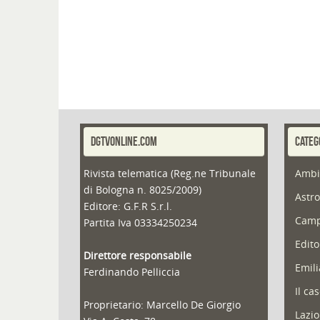
DGTVONLINE.COM
CATEG
Rivista telematica (Reg.ne Tribunale
Ambi
di Bologna n. 8025/2009)
Astro
Editore: G.F.R S.r.l.
Camp
Partita Iva 03334250234
Edito
Direttore responsabile
Emil
Ferdinando Pelliccia
Il ca
Proprietario: Marcello De Giorgio
Lazio