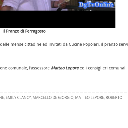
il Pranzo di Ferragosto
ti delle mense cittadine ed invitati da Cucine Popolari, il pranzo serv
zione comunale, l’assessore
Matteo Lepore
ed i consiglieri comunali
NE
,
EMILY CLANCY
,
MARCELLO DE GIORGIO
,
MATTEO LEPORE
,
ROBERTO