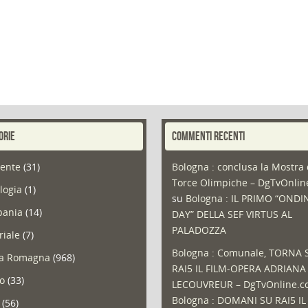
ORIE
COMMENTI RECENTI
ente
(31)
Bologna : conclusa la Mostra 
Torce Olimpiche – DgTvOnli
logia
(1)
su
Bologna : IL PRIMO “ONDI
ania
(14)
DAY” DELLA SEF VIRTUS AL
PALADOZZA
riale
(7)
Bologna : Comunale, TORNA 
ia Romagna
(968)
RAI5 IL FILM-OPERA ADRIANA
so
(33)
LECOUVREUR – DgTvOnline.
Bologna : DOMANI SU RAI5 IL
(56)