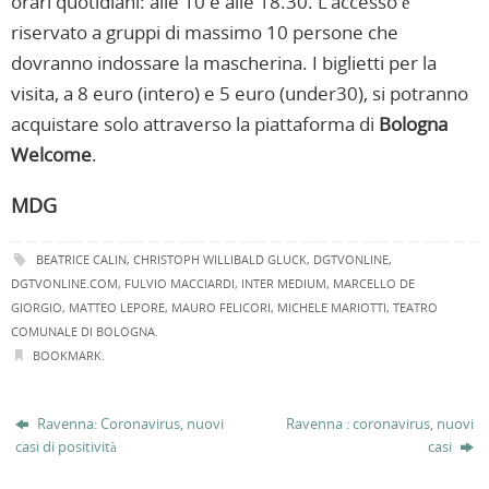
orari quotidiani: alle 10 e alle 18.30. L’accesso è
riservato a gruppi di massimo 10 persone che
dovranno indossare la mascherina. I biglietti per la
visita, a 8 euro (intero) e 5 euro (under30), si potranno
acquistare solo attraverso la piattaforma di
Bologna
Welcome
.
MDG
BEATRICE CALIN
,
CHRISTOPH WILLIBALD GLUCK
,
DGTVONLINE
,
DGTVONLINE.COM
,
FULVIO MACCIARDI
,
INTER MEDIUM
,
MARCELLO DE
GIORGIO
,
MATTEO LEPORE
,
MAURO FELICORI
,
MICHELE MARIOTTI
,
TEATRO
COMUNALE DI BOLOGNA
.
BOOKMARK
.
Ravenna: Coronavirus, nuovi
Ravenna : coronavirus, nuovi
casi di positività
casi