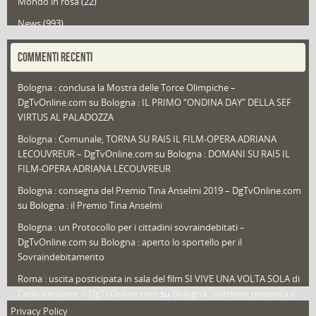
Mondo in rosa
(22)
News
(993)
Portfolio
(1)
COMMENTI RECENTI
Puglia
(30)
Bologna : conclusa la Mostra delle Torce Olimpiche –
Redazioni
(1.049)
DgTvOnline.com
su
Bologna : IL PRIMO “ONDINA DAY” DELLA SEF
Speciali
(22)
VIRTUS AL PALADOZZA
Sport
(61)
Bologna : Comunale, TORNA SU RAI5 IL FILM-OPERA ADRIANA
LECOUVREUR – DgTvOnline.com
su
Bologna : DOMANI SU RAI5 IL
That's Bologna Magazine
(25)
FILM-OPERA ADRIANA LECOUVREUR
Veneto
(12)
Bologna : consegna del Premio Tina Anselmi 2019 – DgTvOnline.com
Video (archivio)
(263)
su
Bologna : il Premio Tina Anselmi
Video in primo piano
(6)
Bologna : un Protocollo per i cittadini sovraindebitati –
DgTvOnline.com
su
Bologna : aperto lo sportello per il
Sovraindebitamento
Roma : uscita posticipata in sala del film SI VIVE UNA VOLTA SOLA di
Carlo Verdone. – DgTvOnline.com
su
Bologna : Verdone presenta il
nuovo film
Privacy Policy